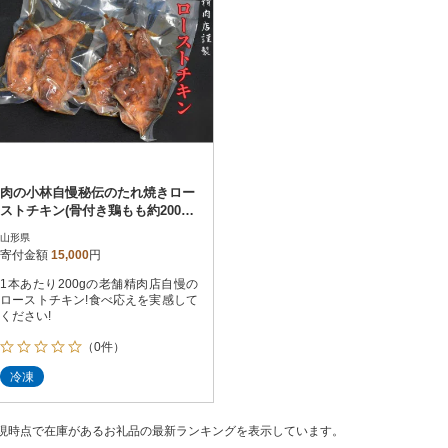
肉の小林自慢秘伝のたれ焼きロー
ストチキン(骨付き鶏もも約200g×
4本)クリスマスなどにもオススメ!
山形県
寄付金額
15,000
円
1本あたり200gの老舗精肉店自慢の
ローストチキン!食べ応えを実感して
ください!
（0件）
冷凍
現時点で在庫があるお礼品の最新ランキングを表示しています。