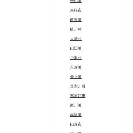
紋別市
佐井村
奥州市
塩竈市
男鹿市
金山町
乙部町
六戸町
雫石町
石巻市
美郷町
東根市
根室市
五所川原市
岩手県（県庁）
多賀城市
東成瀬村
飯豊町
三笠市
平川市
一関市
宮城県（県庁）
五城目町
鮭川村
東川町
蓬田村
久慈市
亘理町
北秋田市
大蔵村
厚真町
中泊町
西和賀町
蔵王町
八峰町
山辺町
奥尻町
外ヶ浜町
北上市
女川町
鹿角市
戸沢村
網走市
つがる市
平泉町
気仙沼市
大仙市
舟形町
浦河町
弘前市
洋野町
美里町
八郎潟町
最上町
広尾町
鰺ヶ沢町
大船渡市
松島町
真室川町
中札内村
むつ市
山田町
大和町
寒河江市
滝川市
田舎館村
大槌町
大郷町
西川町
比布町
青森県（県庁）
南三陸町
高畠町
鶴居村
三沢市
仙台市
山形市