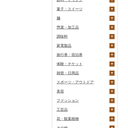
菓子・スイーツ
貝
メロン
ねぎ
ヨーグルト
日本酒
水・ミネラルウォーター
たらこ
数の子
ゆめぴりか
デラウェア
その他いも
ミニトマト
ビール
麺
うなぎ
さくらんぼ
とうもろこし
牛乳
焼酎
コーヒー・コーヒー豆
ケーキ
からすみ
帆立（ホタテ）
つや姫
シャインマスカット
その他トマト
発泡酒
純米大吟醸
惣菜・加工品
鮮魚
梨
根菜
バター
梅酒
茶
クッキー
ラーメン
キャビア
鮑（アワビ）
コシヒカリ
その他ぶどう・マスカ
地ビール・クラフトビ
純米吟醸
芋焼酎
飲料
ット
ール
調味料
イカ・タコ
マンゴー
アスパラガス
その他乳製品
泡盛
果汁飲料
焼き菓子
うどん
惣菜
その他魚卵
牡蠣（カキ）
鮭・サーモン
はえぬき
和梨
人参
大吟醸
麦焼酎
コーヒー豆
飲料
家電製品
海苔・海藻
みかん・柑橘
豆
ワイン
紅茶
プリン
そば
カレー・シチュー
砂糖
あさり
マグロ
イカ
さがびより
洋梨・ラフランス
大根
吟醸
米焼酎
粉
茶葉・ティーバッグ
りんごジュース
餃子
旅行券・宿泊券
干物
すいか
きのこ
ウイスキー
その他飲料・ジュース
ゼリー
パスタ
鍋
塩
季節・空調家電
しじみ
イワシ
タコ
海苔
あきたこまち
みかん
自然薯
その他日本酒
黒糖焼酎
白ワイン
ドリップ
静岡茶
みかんジュース（オレ
飲料
シュウマイ
カレー
ンジジュース）
体験・チケット
その他魚介・加工品
キウイ
その他野菜
リキュール・洋酒
チョコレート
ひやむぎ
ピザ
醤油
キッチン家電
旅行券
サザエ
カツオ
わかめ
ししゃも
ひとめぼれ
レモン
レンコン
しいたけ
その他焼酎
赤ワイン
足柄茶
茶葉・ティーバッグ
野菜ジュース
コロッケ
シチュー
肉
その他果汁飲料
雑貨・日用品
柿（カキ）
甘酒
カステラ
そうめん
レトルト
味噌
照明器具
宿泊券
PayPay商品券
はまぐり
金目鯛
ひじき
その他干物
しらす・ちりめん
ミルキークィーン
不知火・デコポン
にんにく・生姜
松茸
山菜
シャンパン・スパーク
知覧茶
炭酸飲料
その他惣菜
魚
JTBふるさと旅行クー
リングワイン
ポン（Eメール発行）
スポーツ・アウトドア
ドライフルーツ
ノンアルコール
アイス・ジェラート
その他麺
スープ
酢
パソコン・周辺機器
食事券
家具・インテリア
その他貝
クエ
その他海苔・海藻
かまぼこ・練り製品
ななつぼし
せとか
その他根菜
その他きのこ
かぼちゃ
八女茶
豆乳
その他鍋
その他ワイン
JTBふるさと旅行券
美容
その他果物
その他酒
その他洋菓子
豆腐・納豆
だし
TV・オーディオ・カメラ
温泉・サウナ・スパ利用
寝具
ゴルフ
くじら
その他魚介・加工品
その他米
文旦
干し柿
茄子
その他茶
その他飲料・ジュース
タンス
（紙券）
券
ファッション
煎餅・おかき
漬物
食用油
美容・健康家電
タオル
釣り
スキンケア
サバ
まどんな
干し芋
びわ
レタス
豆腐
机・テーブル
布団
ゴルフボール
その他旅行券
水族館
工芸品
羊羹
缶詰・瓶詰
はちみつ
カー用品
文房具・印鑑
サイクリング
シャンプー・リンス
鞄・バッグ
さんま
ポンカン
その他ドライフルーツ
ブルーベリー
その他野菜
納豆
梅干
えごま油
椅子・チェア・ソファ
枕
泉州タオル
ゴルフクラブ
化粧水・乳液・美容液
動物園
花・観葉植物
饅頭
乾物
ドレッシング
時計
食器
アウトドア・キャンプ
石鹸・ボディーソープ
洋服
織物
鯛
その他柑橘
パイナップル
キムチ
肉
オリーブオイル
その他家具・インテリ
毛布
その他タオル
ボールペン
ゴルフウェア
洗顔
トートバッグ・ショル
釣り
ア
ダーバッグ
その他
大福
燻製（スモーク）
その他調味料
その他家電
キッチン用品
その他スポーツ
入浴剤
和服
陶器・漆器
観葉植物・苗木
のどぐろ
栗
その他漬物
魚
ごま油
タオルケット
ノート・ファイル
グラス・カップ
その他ゴルフ
その他スキンケア
女性・レディース
本場奄美大島紬