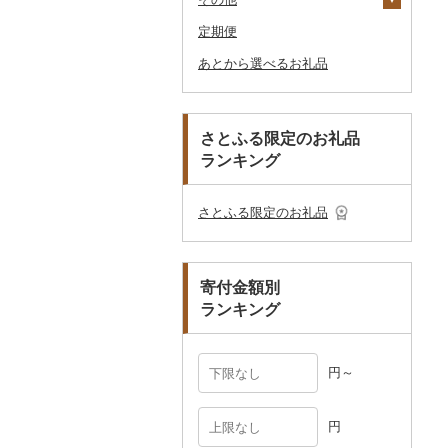
ダイビング
キャリーバッグ・スー
定期便
その他和菓子
おせち
日用品
アロマ
靴・履物
その他装飾品・工芸品
花
地域サービス
ふぐ
その他果物
果物
その他食用油
みりん
その他寝具
印鑑
タンブラー
包丁
ウェア・ユニフォーム
男性・メンズ
その他織物
信楽焼
ツケース
スキーチケット・リフト
あとから選べるお礼品
その他加工品
楽器・器材
プロテイン
アクセサリー
盆栽・その他
その他
ブリ
ジャム
ケチャップ
その他文房具
箸
フライパン
洗剤
その他スポーツ
子供・ベビー
靴・シューズ
唐津焼
数珠
胡蝶蘭
券
その他鞄・バッグ
本・CD・DVD
その他美容
その他服飾小物
ほっけ
その他缶詰・瓶詰
こしょう
スプーン・フォーク・
鍋
トイレットペーパー
その他洋服
スリッパ・下駄・草履
ペンダント・ネックレ
備前焼
工芸品
造花・プリザーブドフ
ゴルフプレー券
ナイフ
ス
ラワー
おもちゃ・ぬいぐるみ
その他鮮魚
その他調味料
まな板
ティッシュ
その他靴・履物
財布
美濃焼
播州そろばん
花火大会チケット
GDOふるさとゴルフ
さとふる限定のお礼品
皿・椀
ピアス・イヤリング
その他花
プレークーポン
ランキング
ご当地キャラクター
土鍋
その他日用品
ショール・ストール
村上木彫堆朱
美濃和紙
カタログギフト
弁当箱
真珠・パール
その他のゴルフプレー
ベビー用品
その他キッチン用品
ネクタイ・ベルト
その他陶器・漆器
民芸品
その他体験・チケット
券
その他食器
その他アクセサリー
さとふる限定のお礼品
ペット用品
マフラー・手袋
防災グッズ
その他服飾小物
寄付金額別
その他雑貨
ランキング
円～
円