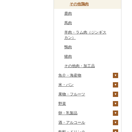
常陸牛
その他鶏肉
鹿肉
上州牛
馬肉
飛騨牛
羊肉・ラム肉（ジンギス
近江牛
カン）
神戸牛・神戸ビーフ
鴨肉
但馬牛
猪肉
土佐あかうし
その他肉・加工品
佐賀牛
魚介・海産物
長崎和牛
米・パン
カニ
あか牛
果物・フルーツ
エビ
米
ズワイガニ
宮崎牛
野菜
いくら
雑穀
ぶどう・マスカット
タラバガニ
甘エビ
精米
その他牛肉（精肉）
卵・乳製品
うに
餅
いちご
いも
毛ガニ
ボタンエビ
無洗米
巨峰
酒・アルコール
明太子・たらこ
その他穀物加工品
りんご
トマト
卵
かにしゃぶ
伊勢海老
玄米
ナガノパープル
じゃがいも
飲料・ドリンク
その他魚卵
パン
もも
玉ねぎ
チーズ
ビール・発泡酒
その他カニ
その他エビ
明太子
金芽米
ピオーネ
さつまいも
フルーツトマト