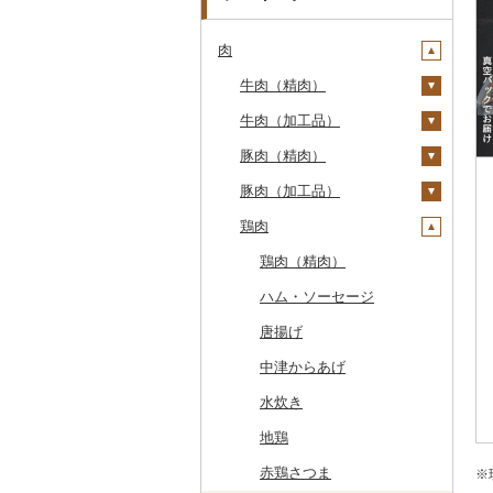
肉
牛肉（精肉）
牛肉（加工品）
ステーキ
豚肉（精肉）
すき焼き
ハンバーグ
豚肉（加工品）
しゃぶしゃぶ
もつ鍋
ステーキ
鶏肉
焼肉
ローストビーフ
すき焼き
ハンバーグ
牛タン
ビーフジャーキー
しゃぶしゃぶ
もつ鍋
鶏肉（精肉）
和牛
その他牛肉（加工品）
焼肉
ハム
ハム・ソーセージ
黒毛和牛
アグー豚
ソーセージ・ウインナ
唐揚げ
ー
白老牛
その他豚肉（精肉）
中津からあげ
ベーコン・サラミ
仙台牛
水炊き
その他豚肉（加工品）
米沢牛
地鶏
山形牛
赤鶏さつま
※