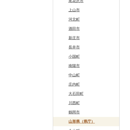
森町
六ヶ所村
釜石市
大衡村
能代市
尾花沢市
稚内市
東北町
野田村
加美町
小坂町
上山市
標津町
三戸町
普代村
利府町
仙北市
河北町
清里町
東通村
一戸町
白石市
井川町
酒田市
北斗市
黒石市
陸前高田市
登米市
潟上市
新庄市
留萌市
おいらせ町
紫波町
山元町
三種町
長井市
白糠町
鶴田町
滝沢市
名取市
藤里町
小国町
釧路町
階上町
住田町
川崎町
湯沢市
南陽市
名寄市
深浦町
葛巻町
村田町
大館市
中山町
美唄市
青森市
花巻市
栗原市
由利本荘市
庄内町
厚岸町
田子町
岩泉町
富谷市
にかほ市
大石田町
南富良野町
新郷村
田野畑村
岩沼市
羽後町
川西町
上富良野町
横浜町
盛岡市
七ヶ宿町
秋田県（県庁）
鶴岡市
和寒町
野辺地町
遠野市
大崎市
秋田市
山形県（県庁）