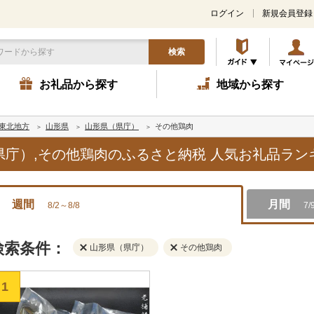
ログイン
新規会員登録
検索
お礼品から探す
地域から探す
東北地方
山形県
山形県（県庁）
その他鶏肉
（県庁）,その他鶏肉のふるさと納税 人気お礼品ラ
週間
月間
8/2～8/8
7/
検索条件：
山形県（県庁）
その他鶏肉
1