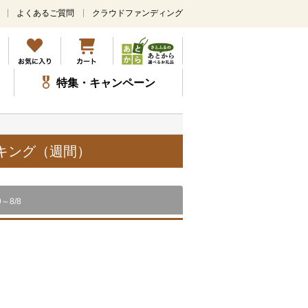
よくあるご質問
クラウドファンディング
メ
イ
ン
コ
ン
特集・キャンペーン
テ
ン
ツ
に
ス
ンキング（週間）
キ
ッ
プ
9～8/8