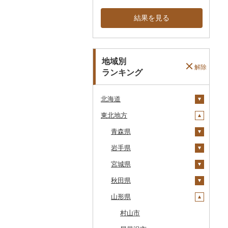
結果を見る
地域別
解除
ランキング
北海道
東北地方
安平町
八雲町
青森県
鹿部町
岩手県
十和田市
江差町
宮城県
大鰐町
宮古市
白老町
秋田県
南部町
軽米町
柴田町
せたな町
山形県
五戸町
岩手町
色麻町
大潟村
旭川市
藤崎町
矢巾町
丸森町
横手市
村山市