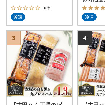
の豚肉です
（0件）
冷凍
冷凍
3
4