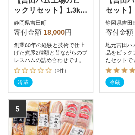
【吉田ハム工場のビ
【吉田ハ
ックリセット】1.3kg
セット】2
煮豚の白と黒&丸プ
(黒・白
静岡県吉田町
静岡県吉田
レスハム
スハム
寄付金額
18,000
円
寄付金額
ム・ウ
創業60年の経験と技術で仕上
地元吉田ハ
げた煮豚2種類と昔ながらのプ
品をピック
レスハムの詰め合わせです。
たセットで
（0件）
冷蔵
冷蔵
5