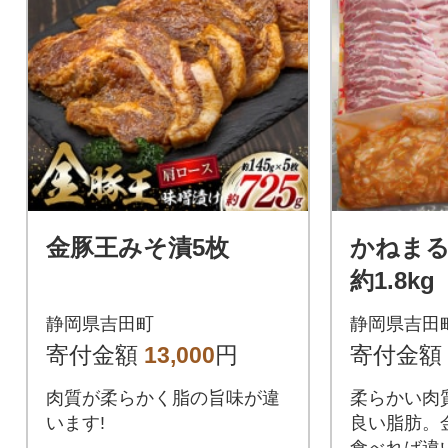
金豚王みそ漬5枚
かねま
約1.8kg
静岡県吉田町
静岡県吉田
寄付金額
13,000
円
寄付金額
肉質が柔らかく脂の旨味が違
柔らかい肉
います!
良い脂肪。
食べれば違