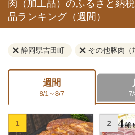
肉（加工品）のふるさと納税
品ランキング（週間）
静岡県吉田町
その他豚肉（
週間
8/1～8/7
7
1
2