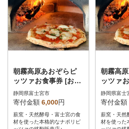
朝霧高原あおぞらピ
朝霧高
ッツァお食事券 [お好
ッツァお
きなピッツァ1枚]
きなピッ
静岡県富士宮市
静岡県富士
寄付金額
6,000
円
寄付金額
薪窯・天然酵母・富士宮の食
薪窯・天然
材を使った本格的なナポリピ
材を使った
ッツァの移動販売店♪
ッツァの移