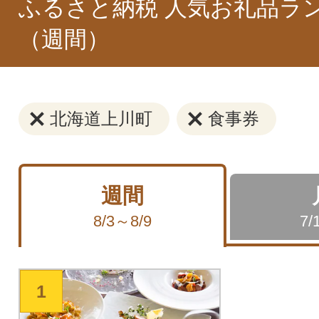
ふるさと納税 人気お礼品ラ
（週間）
北海道上川町
食事券
週間
8/3～8/9
7/
1