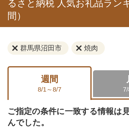
るさと納税 人気お礼品ラン
間）
群馬県沼田市
焼肉
週間
8/1～8/7
7
ご指定の条件に一致する情報は
んでした。