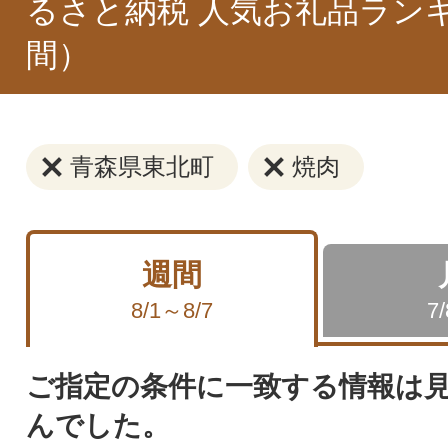
るさと納税 人気お礼品ラン
間）
青森県東北町
焼肉
週間
8/1～8/7
7
ご指定の条件に一致する情報は
んでした。