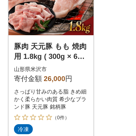
豚肉 天元豚 もも 焼肉
用 1.8kg ( 300g × 6パ
ック )
山形県米沢市
寄付金額
26,000
円
さっぱり甘みのある脂 きめ細
かく柔らかい肉質 希少なブラ
ンド豚 天元豚 銘柄豚
（0件）
冷凍