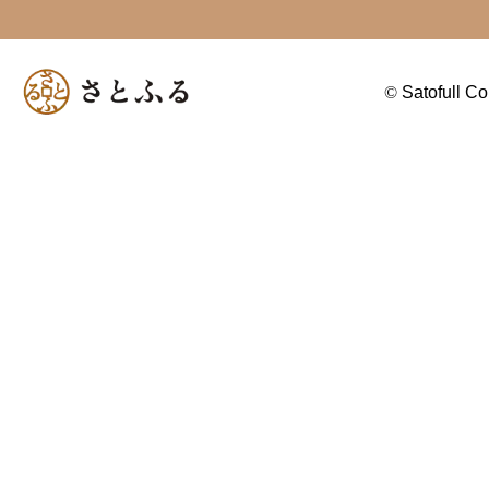
©
Satofull Co.