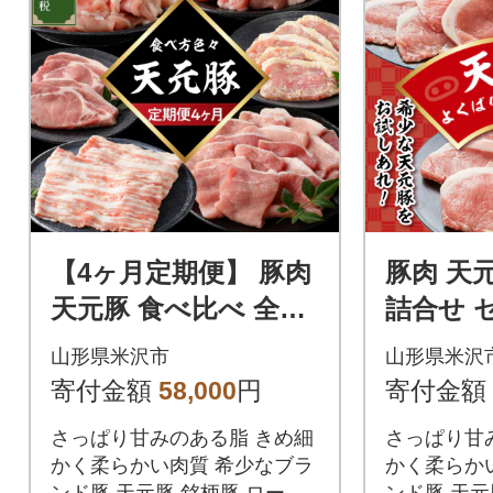
【4ヶ月定期便】 豚肉
豚肉 天
天元豚 食べ比べ 全4
詰合せ 
回
しゃぶ 
山形県米沢市
山形県米沢
各400g 
寄付金額
58,000
円
寄付金額
さっぱり甘みのある脂 きめ細
さっぱり甘
かく柔らかい肉質 希少なブラ
かく柔らか
ンド豚 天元豚 銘柄豚 ロース
ンド豚 天元