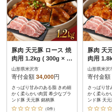
豚肉 天元豚 ロース 焼
豚肉 天
肉用 1.2kg ( 300g × 4
肉用 1.8k
パック )
パック )
山形県米沢市
山形県米沢
寄付金額
34,000
円
寄付金額
さっぱり甘みのある脂 きめ細
さっぱり甘
かく柔らかい肉質 希少なブラ
かく柔らか
ンド豚 天元豚 銘柄豚
ンド豚 天元
（0件）