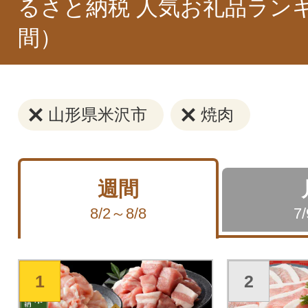
るさと納税 人気お礼品ラン
間）
山形県米沢市
焼肉
週間
8/2～8/8
7
1
2