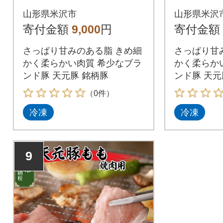
ック )
ック )
山形県米沢市
山形県米沢
寄付金額
9,000
円
寄付金額
さっぱり甘みのある脂 きめ細
さっぱり甘
かく柔らかい肉質 希少なブラ
かく柔らか
ンド豚 天元豚 銘柄豚
ンド豚 天元
（0件）
冷凍
冷凍
9