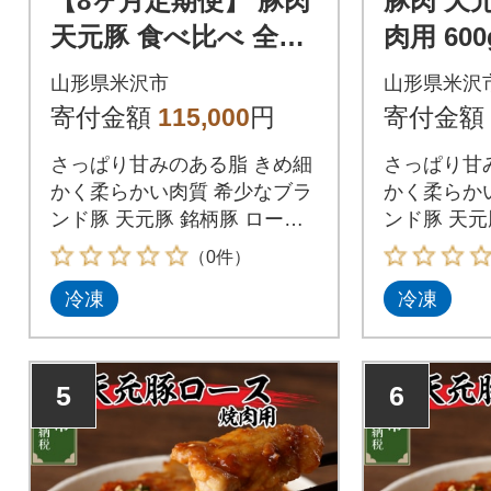
【8ヶ月定期便】 豚肉
豚肉 天
天元豚 食べ比べ 全8
肉用 600g
回
パック )
山形県米沢市
山形県米沢
寄付金額
115,000
円
寄付金額
さっぱり甘みのある脂 きめ細
さっぱり甘
かく柔らかい肉質 希少なブラ
かく柔らか
ンド豚 天元豚 銘柄豚 ロース
ンド豚 天元
米糀漬 バラ 生姜焼き 小間 し
（0件）
ゃぶしゃぶ とんかつ 挽き肉
冷凍
冷凍
モモ サイコロカット 焼肉
5
6