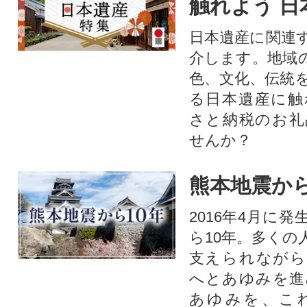
触れよう 日
日本遺産に関連
介します。地域
色、文化、伝統
る日本遺産に触
さと納税のお礼
せんか？​​​
熊本地震から
2016年4月に
ら10年。多くの
支えられながら
へとあゆみを進
あゆみを、こ