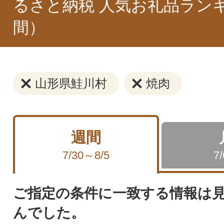
るさと納税 人気お礼品ラン
間）
山形県鮭川村
焼肉
週間
7/30～8/5
7
ご指定の条件に一致する情報は
んでした。