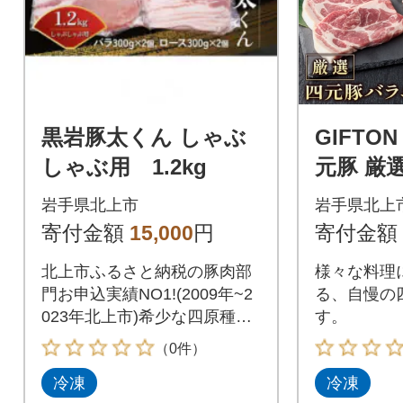
黒岩豚太くん しゃぶ
GIFTO
しゃぶ用 1.2kg
元豚 厳
ース バ
岩手県北上市
岩手県北上
モ ひき肉 
寄付金額
15,000
円
寄付金額
北上市ふるさと納税の豚肉部
様々な料理
門お申込実績NO1!(2009年~2
る、自慢の
023年北上市)希少な四原種配
す。
合豚です
（0件）
冷凍
冷凍