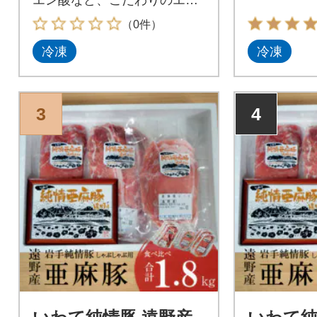
で育てた南部福来豚
（0件）
冷凍
冷凍
3
4