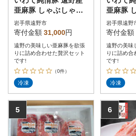
いわて純情豚 遠野産
いわて純
亜麻豚 しゃぶしゃぶ
亜麻豚 
用 食べ比べ 合計1.8k
用 食べ比
岩手県遠野市
岩手県遠野
g ロース モモ ウデ肉
(ロース
寄付金額
31,000
円
寄付金額
各400g)
遠野の美味しい亜麻豚を欲張
遠野の美味
りに詰め合わせた贅沢セット
りに詰め合
です!
です!
（0件）
冷凍
冷凍
5
6