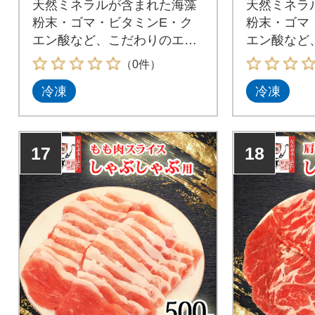
天然ミネラルが含まれた海藻
天然ミネラ
粉末・ゴマ・ビタミンE・ク
粉末・ゴマ
エン酸など、こだわりのエサ
エン酸など
で育てた南部福来豚
で育てた南
（0件）
冷凍
冷凍
17
18