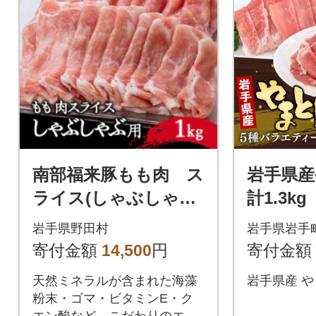
南部福来豚もも肉 ス
岩手県産
ライス(しゃぶしゃぶ
計1.3kg
用)1kg
岩手県野田村
岩手県岩手
寄付金額
14,500
円
寄付金額
天然ミネラルが含まれた海藻
岩手県産 やま
粉末・ゴマ・ビタミンE・ク
エン酸など、こだわりのエサ