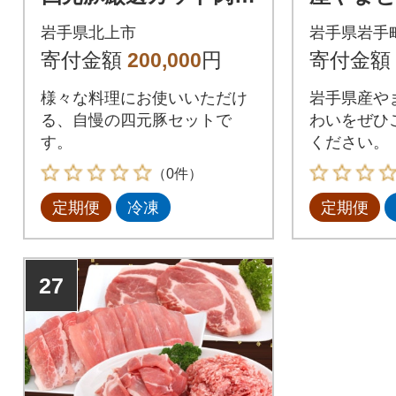
ロース バラ 肩ロース
g全12回
岩手県北上市
岩手県岩手
モモ ひき肉 計1.25kg
寄付金額
200,000
円
寄付金額
全12回
様々な料理にお使いいただけ
岩手県産や
る、自慢の四元豚セットで
わいをぜひ
す。
ください。
（0件）
定期便
冷凍
定期便
27