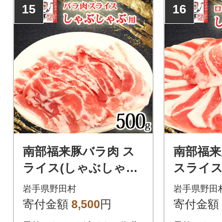
15
16
南部福来豚バラ肉 ス
南部福来
ライス(しゃぶしゃぶ
スライス
用)500g
ぶ用)500
岩手県野田村
岩手県野田
寄付金額
8,500
円
寄付金額