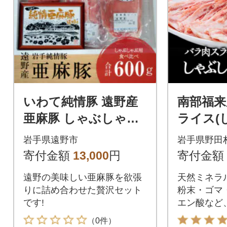
いわて純情豚 遠野産
南部福来
亜麻豚 しゃぶしゃぶ
ライス(
用 食べ比べ 合計600g
用)1kg
岩手県遠野市
岩手県野田
ロース モモ ウデ肉
寄付金額
13,000
円
寄付金額
各200g
遠野の美味しい亜麻豚を欲張
天然ミネラ
りに詰め合わせた贅沢セット
粉末・ゴマ
です!
エン酸など
で育てた南
（0件）