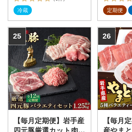
冷蔵
定期便
25
26
【毎月定期便】岩手産
【毎月定
四元豚厳選カット肉
産やまと豚