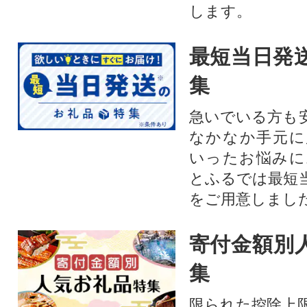
します。
最短当日発
集
急いでいる方も
なかなか手元に
いったお悩みに
とふるでは最短
をご用意しまし
寄付金額別
集
限られた控除上