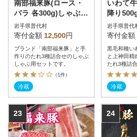
南部福来豚(ロース・
いわて牛
バラ 各300g)しゃぶし
降り50
ゃぶ用」と手作りの
ぶ用と手
岩手県普代村
岩手県普代
たれ3種詰合せセット
種詰合
寄付金額
12,500
円
寄付金額
ブランド「南部福来豚」と手
黒毛和種いわ
作りのたれ3種詰合せのしゃぶ
と上神田精
しゃぶ用セットです。
たれ3種詰
（1件）
冷蔵
冷蔵
23
24