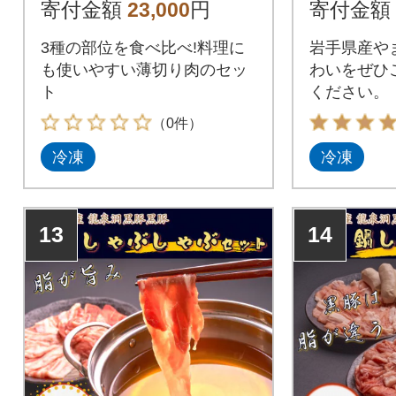
寄付金額
23,000
円
寄付金額
3種の部位を食べ比べ!料理に
岩手県産や
も使いやすい薄切り肉のセッ
わいをぜひ
ト
ください。
（0件）
冷凍
冷凍
13
14