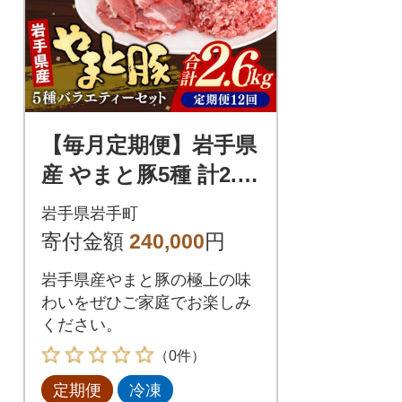
【毎月定期便】岩手県
産 やまと豚5種 計2.6k
g全12回
岩手県岩手町
寄付金額
240,000
円
岩手県産やまと豚の極上の味
わいをぜひご家庭でお楽しみ
ください。
（0件）
定期便
冷凍