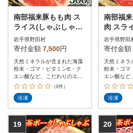
南部福来豚もも肉 ス
南部福来
ライス(しゃぶしゃぶ
肉 スラ
用)500g
ゃぶ用)5
岩手県野田村
岩手県野田
寄付金額
7,500
円
寄付金額
天然ミネラルが含まれた海藻
天然ミネラ
粉末・ゴマ・ビタミンE・ク
粉末・ゴマ
エン酸など、こだわりのエサ
エン酸など
で育てた南部福来豚
で育てた南
（0件）
冷凍
冷凍
19
20