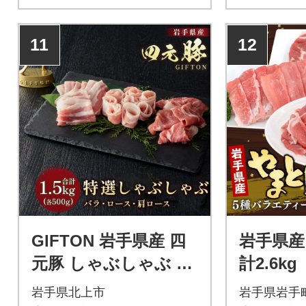
11
12
GIFTON 岩手県産 四
岩手県産
元豚 しゃぶしゃぶ 肉
計2.6kg
計1.5kg
岩手県北上市
岩手県岩手