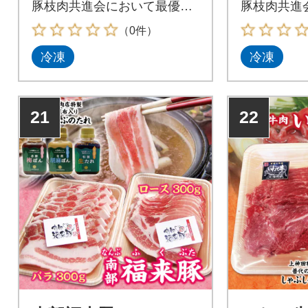
豚枝肉共進会において最優秀
豚枝肉共進
賞も受賞。
賞も受賞。
（0件）
冷凍
冷凍
21
22