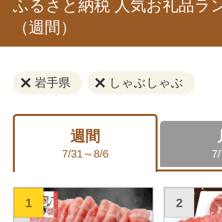
ふるさと納税 人気お礼品ラ
（週間）
岩手県
しゃぶしゃぶ
週間
7/31～8/6
7
1
2