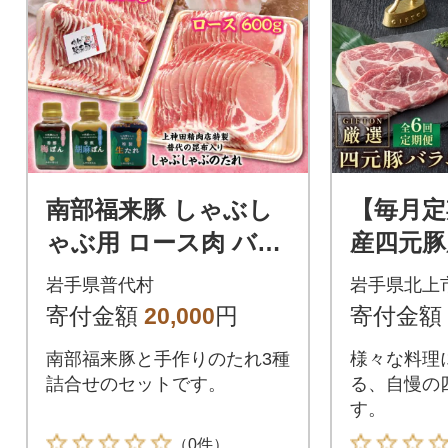
南部福来豚 しゃぶし
【毎月定
ゃぶ用 ロース肉 バラ
産四元豚
肉 各600g 合計1.2kg
ロース 
岩手県普代村
岩手県北上
たれセット
モモ ひき
寄付金額
20,000
円
寄付金額
全6回
南部福来豚と手作りのたれ3種
様々な料理
詰合せのセットです。
る、自慢の
す。
（0件）