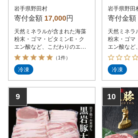
ぶ用)1kg
しゃぶ用)
岩手県野田村
岩手県野田
寄付金額
17,000
円
寄付金額
天然ミネラルが含まれた海藻
天然ミネラ
粉末・ゴマ・ビタミンE・ク
粉末・ゴマ
エン酸など、こだわりのエサ
エン酸など
で育てた南部福来豚
で育てた南
（1件）
冷凍
冷凍
9
10