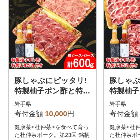
豚しゃぶにピッタリ!
豚しゃぶ
特製柚子ポン酢と特製
特製柚子
ごまだれ付き 杜仲
ごまだ
岩手県
岩手県
茶ポークしゃぶしゃ
茶ポー
寄付金額
10,000
円
寄付金額
ぶ600g
ぶ1200g
健康茶<杜仲茶>を食べて育っ
健康茶<杜
た杜仲茶ポーク。第23回 銘柄
た杜仲茶ポー