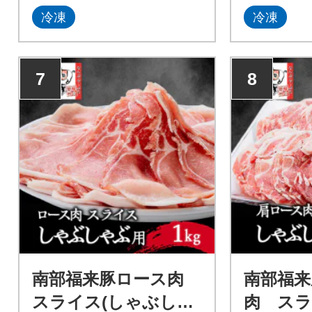
冷凍
冷凍
7
8
南部福来豚ロース肉
南部福来
スライス(しゃぶしゃ
肉 スラ