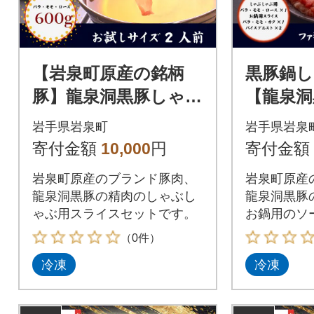
【岩泉町原産の銘柄
黒豚鍋
豚】龍泉洞黒豚しゃぶ
【龍泉洞
しゃぶセット バ
町原産の
岩手県岩泉町
岩手県岩泉
ラ・モモ・ロース
寄付金額
10,000
円
寄付金額
岩泉町原産のブランド豚肉、
岩泉町原産
龍泉洞黒豚の精肉のしゃぶし
龍泉洞黒豚
ゃぶ用スライスセットです。
お鍋用のソ
のセットで
（0件）
冷凍
冷凍