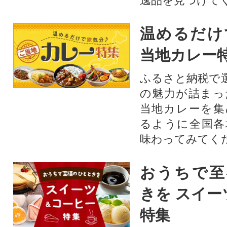
逸品を見つけて
温めるだけ
当地カレー
ふるさと納税で
の魅力が詰まっ
当地カレーを集
るように全国各
味わってみてく
おうちで至
きを スイー
特集