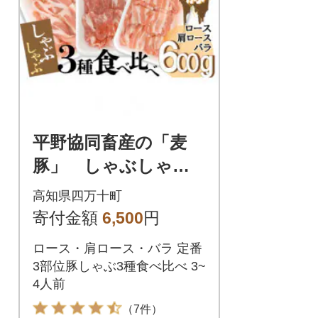
平野協同畜産の「麦
豚」 しゃぶしゃぶ3
種食べ比べ 600g
高知県四万十町
ロース 肩ロース
寄付金額
6,500
円
バラ
ロース・肩ロース・バラ 定番
3部位豚しゃぶ3種食べ比べ 3~
4人前
（7件）