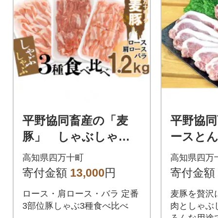
平野協同畜産の「麦
平野協同
豚」 しゃぶしゃぶ3
ースとんか
種食べ比べ 1.2kg
しゃぶしゃ
高知県四万十町
高知県四万
( ロース 肩ロー
セット
寄付金額
13,000
円
寄付金額
ス バラ )
ロース・肩ロース・バラ 定番
麦豚を贅沢
3部位豚しゃぶ3種食べ比べ
肉としゃぶ
ろんな用途