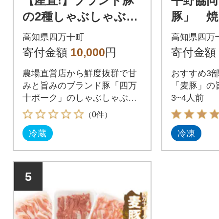
【産直!】ブランド豚
平野協同
の2種しゃぶしゃぶセ
豚」 焼
ット(約4人前)
べ 60
高知県四万十町
高知県四万
肩ロー
寄付金額
10,000
円
寄付金額
農場直営店から鮮度抜群で甘
おすすめ3
みと旨みのブランド豚「四万
「麦豚」の
十ポーク」のしゃぶしゃぶを
3~4人前
お届け致します。
（0件）
冷蔵
冷凍
5