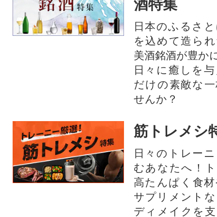
酒特集
日本のふるさと
を込めて造られ
美酒銘酒が豊か
日々に癒しを与
だけの素敵な一
せんか？
筋トレメシ
日々のトレーニ
むあなたへ！ト
高たんぱく食材
サプリメントな
ディメイクを支