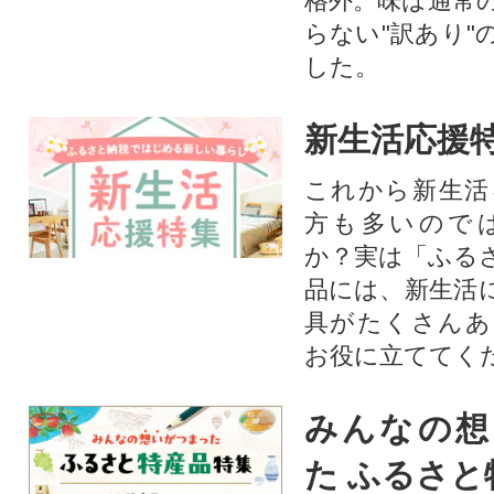
格外。味は通常
らない"訳あり"
した。
新生活応援
これから新生活
方も多いので
か？実は「ふる
品には、新生活
具がたくさんあ
お役に立ててく
みんなの想
た ふるさと