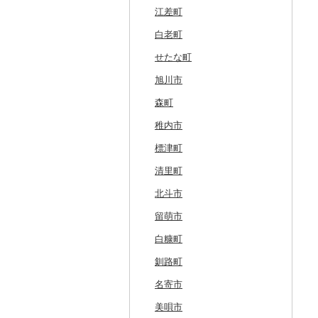
江差町
白老町
せたな町
旭川市
森町
稚内市
標津町
清里町
北斗市
留萌市
白糠町
釧路町
名寄市
美唄市