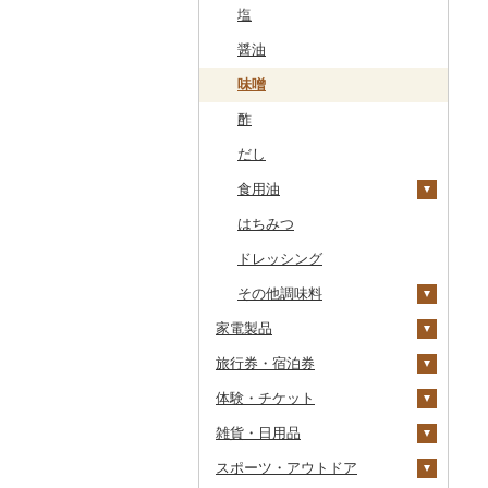
干物
すいか
きのこ
ウイスキー
その他飲料・ジュース
ゼリー
パスタ
鍋
塩
常陸牛
その他鶏肉
しじみ
イワシ
タコ
海苔
あきたこまち
みかん
自然薯
その他日本酒
黒糖焼酎
白ワイン
ドリップ
静岡茶
みかんジュース（オレ
飲料
シュウマイ
カレー
ンジジュース）
その他魚介・加工品
キウイ
その他野菜
リキュール・洋酒
チョコレート
ひやむぎ
ピザ
醤油
上州牛
サザエ
カツオ
わかめ
ししゃも
ひとめぼれ
レモン
レンコン
しいたけ
その他焼酎
赤ワイン
足柄茶
茶葉・ティーバッグ
野菜ジュース
コロッケ
シチュー
肉
その他果汁飲料
柿（カキ）
甘酒
カステラ
そうめん
レトルト
味噌
飛騨牛
はまぐり
金目鯛
ひじき
その他干物
しらす・ちりめん
ミルキークィーン
不知火・デコポン
にんにく・生姜
松茸
山菜
シャンパン・スパーク
知覧茶
炭酸飲料
その他惣菜
魚
リングワイン
ドライフルーツ
ノンアルコール
アイス・ジェラート
その他麺
スープ
酢
近江牛
その他貝
クエ
その他海苔・海藻
かまぼこ・練り製品
ななつぼし
せとか
その他根菜
その他きのこ
かぼちゃ
八女茶
豆乳
その他鍋
その他ワイン
その他果物
その他酒
その他洋菓子
豆腐・納豆
だし
神戸牛・神戸ビーフ
くじら
その他魚介・加工品
その他米
文旦
干し柿
茄子
その他茶
その他飲料・ジュース
煎餅・おかき
漬物
食用油
但馬牛
サバ
まどんな
干し芋
びわ
レタス
豆腐
羊羹
缶詰・瓶詰
はちみつ
土佐あかうし
さんま
ポンカン
その他ドライフルーツ
ブルーベリー
その他野菜
納豆
梅干
えごま油
饅頭
乾物
ドレッシング
佐賀牛
鯛
その他柑橘
パイナップル
キムチ
肉
オリーブオイル
大福
燻製（スモーク）
その他調味料
長崎和牛
のどぐろ
栗
その他漬物
魚
ごま油
家電製品
その他和菓子
おせち
あか牛
ふぐ
その他果物
果物
その他食用油
みりん
旅行券・宿泊券
その他加工品
季節・空調家電
宮崎牛
ブリ
ジャム
ケチャップ
体験・チケット
キッチン家電
旅行券
その他牛肉（精肉）
ほっけ
その他缶詰・瓶詰
こしょう
雑貨・日用品
照明器具
宿泊券
PayPay商品券
その他鮮魚
その他調味料
JTBふるさと旅行クー
ポン（Eメール発行）
スポーツ・アウトドア
パソコン・周辺機器
食事券
家具・インテリア
JTBふるさと旅行券