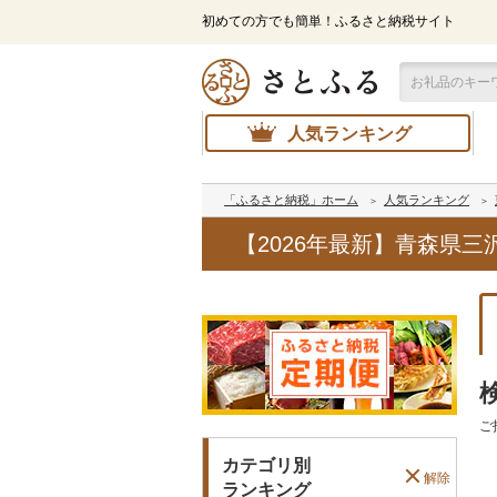
初めての方でも簡単！ふるさと納税サイト
人気ランキング
「ふるさと納税」ホーム
人気ランキング
【2026年最新】青森県
ご
カテゴリ別
解除
ランキング