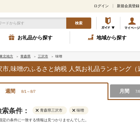
ログイン
新規会員登録
検索
お礼品から探す
地域から探す
東北地方
青森県
三沢市
味噌
三沢市,味噌のふるさと納税 人気お礼品ランキング（
週間
月間
8/1～8/7
7/
検索条件：
青森県三沢市
味噌
指定の条件に一致する情報は見つかりませんでした。