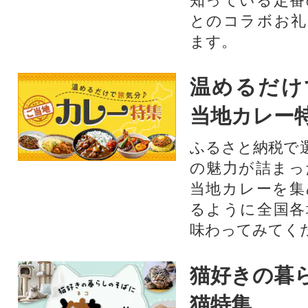
知っている定番
とのコラボお礼
ます。​
温めるだけ
当地カレー
ふるさと納税で
の魅力が詰まっ
当地カレーを集
るように全国各
味わってみてく
猫好きの暮
猫特集