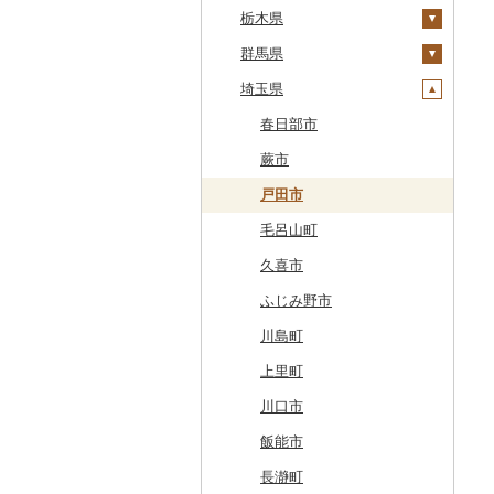
江差町
宮城県
栃木県
大鰐町
宮古市
土浦市
白老町
秋田県
群馬県
南部町
軽米町
柴田町
取手市
那須塩原市
せたな町
山形県
埼玉県
五戸町
岩手町
色麻町
大潟村
つくば市
市貝町
榛東村
旭川市
福島県
藤崎町
矢巾町
丸森町
横手市
村山市
稲敷市
塩谷町
下仁田町
春日部市
森町
六ヶ所村
釜石市
大衡村
能代市
尾花沢市
天栄村
潮来市
上三川町
玉村町
蕨市
稚内市
東北町
野田村
加美町
小坂町
上山市
広野町
五霞町
佐野市
安中市
戸田市
標津町
三戸町
普代村
利府町
仙北市
河北町
鏡石町
北茨城市
真岡市
川場村
毛呂山町
清里町
東通村
一戸町
白石市
井川町
酒田市
須賀川市
境町
高根沢町
昭和村
久喜市
北斗市
黒石市
陸前高田市
登米市
潟上市
新庄市
小野町
かすみがうら市
大田原市
甘楽町
ふじみ野市
留萌市
おいらせ町
紫波町
山元町
三種町
長井市
棚倉町
牛久市
栃木市
明和町
川島町
白糠町
鶴田町
滝沢市
名取市
藤里町
小国町
古殿町
常陸太田市
日光市
沼田市
上里町
釧路町
階上町
住田町
川崎町
湯沢市
南陽市
昭和村
つくばみらい市
小山市
桐生市
川口市
名寄市
深浦町
葛巻町
村田町
大館市
中山町
下郷町
下妻市
宇都宮市
吉岡町
飯能市
美唄市
青森市
花巻市
栗原市
由利本荘市
庄内町
西郷村
茨城町
栃木県（県庁）
太田市
長瀞町