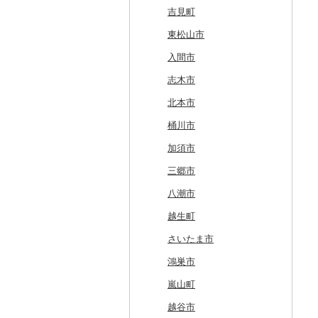
中札内村
むつ市
山田町
大和町
寒河江市
福島市
水戸市
草津町
吉見町
滝川市
田舎館村
大槌町
大郷町
西川町
新地町
鉾田市
高崎市
東松山市
比布町
青森県（県庁）
南三陸町
高畠町
葛尾村
桜川市
群馬県（県庁）
入間市
鶴居村
三沢市
仙台市
山形市
三島町
石岡市
大泉町
志木市
釧路市
西目屋村
大河原町
三川町
桑折町
茨城県（県庁）
長野原町
北本市
苫前町
角田市
大江町
矢吹町
坂東市
中之条町
桶川市
当別町
涌谷町
米沢市
国見町
小美玉市
加須市
占冠村
東松島市
檜枝岐村
日立市
三郷市
上士幌町
喜多方市
大子町
八潮市
平取町
南相馬市
鹿嶋市
越生町
七飯町
会津若松市
阿見町
さいたま市
北見市
大熊町
那珂市
鴻巣市
登別市
浅川町
筑西市
嵐山町
訓子府町
相馬市
八千代町
越谷市