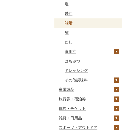
干物
すいか
きのこ
ウイスキー
その他飲料・ジュース
ゼリー
パスタ
鍋
塩
常陸牛
その他鶏肉
しじみ
イワシ
タコ
海苔
あきたこまち
みかん
自然薯
その他日本酒
黒糖焼酎
白ワイン
ドリップ
静岡茶
みかんジュース（オレ
飲料
シュウマイ
カレー
ンジジュース）
その他魚介・加工品
キウイ
その他野菜
リキュール・洋酒
チョコレート
ひやむぎ
ピザ
醤油
上州牛
サザエ
カツオ
わかめ
ししゃも
ひとめぼれ
レモン
レンコン
しいたけ
その他焼酎
赤ワイン
足柄茶
茶葉・ティーバッグ
野菜ジュース
コロッケ
シチュー
肉
その他果汁飲料
柿（カキ）
甘酒
カステラ
そうめん
レトルト
味噌
飛騨牛
はまぐり
金目鯛
ひじき
その他干物
しらす・ちりめん
ミルキークィーン
不知火・デコポン
にんにく・生姜
松茸
山菜
シャンパン・スパーク
知覧茶
炭酸飲料
その他惣菜
魚
リングワイン
ドライフルーツ
ノンアルコール
アイス・ジェラート
その他麺
スープ
酢
近江牛
その他貝
クエ
その他海苔・海藻
かまぼこ・練り製品
ななつぼし
せとか
その他根菜
その他きのこ
かぼちゃ
八女茶
豆乳
その他鍋
その他ワイン
その他果物
その他酒
その他洋菓子
豆腐・納豆
だし
神戸牛・神戸ビーフ
くじら
その他魚介・加工品
その他米
文旦
干し柿
茄子
その他茶
その他飲料・ジュース
煎餅・おかき
漬物
食用油
但馬牛
サバ
まどんな
干し芋
びわ
レタス
豆腐
羊羹
缶詰・瓶詰
はちみつ
土佐あかうし
さんま
ポンカン
その他ドライフルーツ
ブルーベリー
その他野菜
納豆
梅干
えごま油
饅頭
乾物
ドレッシング
佐賀牛
鯛
その他柑橘
パイナップル
キムチ
肉
オリーブオイル
大福
燻製（スモーク）
その他調味料
長崎和牛
のどぐろ
栗
その他漬物
魚
ごま油
家電製品
その他和菓子
おせち
あか牛
ふぐ
その他果物
果物
その他食用油
みりん
旅行券・宿泊券
その他加工品
季節・空調家電
宮崎牛
ブリ
ジャム
ケチャップ
体験・チケット
キッチン家電
旅行券
その他牛肉（精肉）
ほっけ
その他缶詰・瓶詰
こしょう
雑貨・日用品
照明器具
宿泊券
PayPay商品券
その他鮮魚
その他調味料
JTBふるさと旅行クー
ポン（Eメール発行）
スポーツ・アウトドア
パソコン・周辺機器
食事券
家具・インテリア
JTBふるさと旅行券