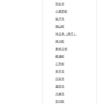
厚岸町
田子町
岩泉町
富谷市
にかほ市
大石田町
二本松市
神栖市
那珂川町
高山村
羽生市
南富良野町
新郷村
田野畑村
岩沼市
羽後町
川西町
猪苗代町
常総市
茂木町
みどり市
小鹿野町
上富良野町
横浜町
盛岡市
七ヶ宿町
秋田県（県庁）
鶴岡市
川俣町
東海村
那須烏山市
千代田町
坂戸市
和寒町
野辺地町
遠野市
大崎市
秋田市
山形県（県庁）
郡山市
美浦村
矢板市
みなかみ町
鳩山町
紋別市
佐井村
奥州市
塩竈市
男鹿市
金山町
西会津町
大洗町
さくら市
片品村
埼玉県（県庁）
乙部町
六戸町
雫石町
石巻市
美郷町
東根市
玉川村
河内町
足利市
富岡市
神川町
根室市
五所川原市
岩手県（県庁）
多賀城市
東成瀬村
飯豊町
いわき市
ひたちなか市
那須町
館林市
東秩父村
三笠市
平川市
一関市
宮城県（県庁）
五城目町
鮭川村
南会津町
龍ケ崎市
鹿沼市
伊勢崎市
横瀬町
東川町
蓬田村
久慈市
亘理町
北秋田市
大蔵村
田村市
守谷市
下野市
東吾妻町
三芳町
厚真町
中泊町
西和賀町
蔵王町
八峰町
山辺町
磐梯町
常陸大宮市
益子町
前橋市
幸手市
奥尻町
外ヶ浜町
北上市
女川町
鹿角市
戸沢村
三春町
笠間市
芳賀町
藤岡市
日高市
網走市
つがる市
平泉町
気仙沼市
大仙市
舟形町
本宮市
行方市
野木町
邑楽町
蓮田市
浦河町
弘前市
洋野町
美里町
八郎潟町
最上町
柳津町
結城市
板倉町
川越市
広尾町
鰺ヶ沢町
大船渡市
松島町
真室川町
鮫川村
城里町
嬬恋村
宮代町