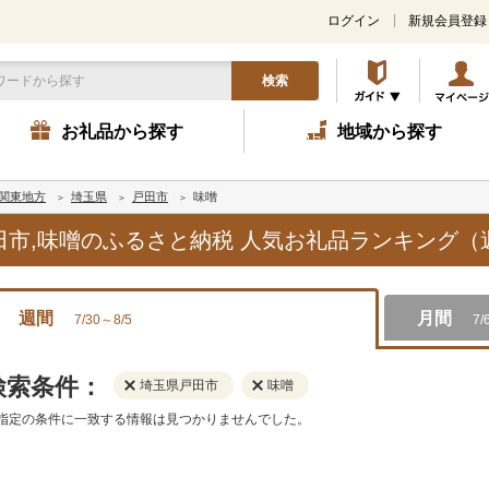
ログイン
新規会員登録
検索
お礼品から探す
地域から探す
関東地方
埼玉県
戸田市
味噌
戸田市,味噌のふるさと納税 人気お礼品ランキング（
週間
月間
7/30～8/5
7/
検索条件：
埼玉県戸田市
味噌
指定の条件に一致する情報は見つかりませんでした。