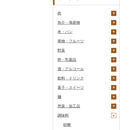
肉
魚介・海産物
牛肉（精肉）
米・パン
牛肉（加工品）
カニ
ステーキ
果物・フルーツ
豚肉（精肉）
エビ
米
すき焼き
ハンバーグ
ズワイガニ
野菜
豚肉（加工品）
いくら
雑穀
ぶどう・マスカット
しゃぶしゃぶ
もつ鍋
ステーキ
タラバガニ
甘エビ
精米
卵・乳製品
鶏肉
うに
餅
いちご
いも
焼肉
ローストビーフ
すき焼き
ハンバーグ
毛ガニ
ボタンエビ
無洗米
巨峰
酒・アルコール
鹿肉
明太子・たらこ
その他穀物加工品
りんご
トマト
卵
牛タン
ビーフジャーキー
しゃぶしゃぶ
もつ鍋
鶏肉（精肉）
かにしゃぶ
伊勢海老
玄米
ナガノパープル
じゃがいも
飲料・ドリンク
馬肉
その他魚卵
パン
もも
玉ねぎ
チーズ
ビール・発泡酒
和牛
その他牛肉（加工品）
焼肉
ハム
ハム・ソーセージ
その他カニ
その他エビ
明太子
金芽米
ピオーネ
さつまいも
フルーツトマト
菓子・スイーツ
羊肉・ラム肉（ジンギス
貝
メロン
ねぎ
ヨーグルト
日本酒
水・ミネラルウォーター
黒毛和牛
アグー豚
ソーセージ・ウインナ
唐揚げ
たらこ
数の子
ゆめぴりか
デラウェア
その他いも
ミニトマト
ビール
カン）
ー
麺
うなぎ
さくらんぼ
とうもろこし
牛乳
焼酎
コーヒー・コーヒー豆
ケーキ
白老牛
その他豚肉（精肉）
中津からあげ
からすみ
帆立（ホタテ）
つや姫
シャインマスカット
その他トマト
発泡酒
純米大吟醸
鴨肉
ベーコン・サラミ
惣菜・加工品
鮮魚
梨
根菜
バター
梅酒
茶
クッキー
ラーメン
仙台牛
水炊き
キャビア
鮑（アワビ）
コシヒカリ
その他ぶどう・マスカ
地ビール・クラフトビ
純米吟醸
芋焼酎
飲料
猪肉
その他豚肉（加工品）
ット
ール
調味料
イカ・タコ
マンゴー
アスパラガス
その他乳製品
泡盛
果汁飲料
焼き菓子
うどん
惣菜
米沢牛
地鶏
その他魚卵
牡蠣（カキ）
鮭・サーモン
はえぬき
和梨
人参
大吟醸
麦焼酎
コーヒー豆
飲料
その他肉・加工品
海苔・海藻
みかん・柑橘
豆
ワイン
紅茶
プリン
そば
カレー・シチュー
砂糖
山形牛
赤鶏さつま
あさり
マグロ
イカ
さがびより
洋梨・ラフランス
大根
吟醸
米焼酎
粉
茶葉・ティーバッグ
りんごジュース
餃子