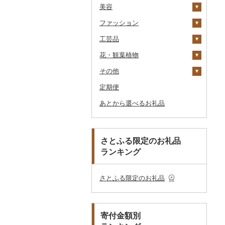
美容
TV・オーディオ・カメラ
温泉・サウナ・スパ利用
寝具
ゴルフ
タンス
（紙券）
券
ファッション
美容・健康家電
タオル
釣り
スキンケア
机・テーブル
布団
ゴルフボール
その他旅行券
水族館
工芸品
カー用品
文房具・印鑑
サイクリング
シャンプー・リンス
鞄・バッグ
椅子・チェア・ソファ
枕
泉州タオル
ゴルフクラブ
化粧水・乳液・美容液
動物園
花・観葉植物
時計
食器
アウトドア・キャンプ
石鹸・ボディーソープ
洋服
織物
その他家具・インテリ
毛布
その他タオル
ボールペン
ゴルフウェア
洗顔
トートバッグ・ショル
釣り
ア
ダーバッグ
その他
その他家電
キッチン用品
その他スポーツ
入浴剤
和服
陶器・漆器
観葉植物・苗木
タオルケット
ノート・ファイル
グラス・カップ
その他ゴルフ
その他スキンケア
女性・レディース
本場奄美大島紬
ダイビング
キャリーバッグ・スー
定期便
日用品
アロマ
靴・履物
その他装飾品・工芸品
花
地域サービス
その他寝具
印鑑
タンブラー
包丁
ウェア・ユニフォーム
男性・メンズ
その他織物
信楽焼
ツケース
スキーチケット・リフト
あとから選べるお礼品
楽器・器材
プロテイン
アクセサリー
盆栽・その他
その他
その他文房具
箸
フライパン
洗剤
その他スポーツ
子供・ベビー
靴・シューズ
唐津焼
数珠
胡蝶蘭
券
その他鞄・バッグ
本・CD・DVD
その他美容
その他服飾小物
スプーン・フォーク・
鍋
トイレットペーパー
その他洋服
スリッパ・下駄・草履
ペンダント・ネックレ
備前焼
工芸品
造花・プリザーブドフ
ゴルフプレー券
ナイフ
ス
ラワー
おもちゃ・ぬいぐるみ
まな板
ティッシュ
その他靴・履物
財布
美濃焼
播州そろばん
花火大会チケット
GDOふるさとゴルフ
さとふる限定のお礼品
皿・椀
ピアス・イヤリング
その他花
プレークーポン
ランキング
ご当地キャラクター
土鍋
その他日用品
ショール・ストール
村上木彫堆朱
美濃和紙
カタログギフト
弁当箱
真珠・パール
その他のゴルフプレー
ベビー用品
その他キッチン用品
ネクタイ・ベルト
その他陶器・漆器
民芸品
その他体験・チケット
券
その他食器
その他アクセサリー
さとふる限定のお礼品
ペット用品
マフラー・手袋
防災グッズ
その他服飾小物
寄付金額別
その他雑貨