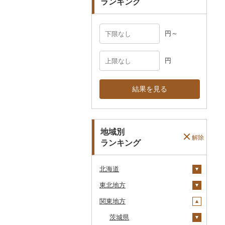
ランキング
円～
円
結果を見る
地域別
解除
ランキング
北海道
東北地方
安平町
関東地方
八雲町
青森県
鹿部町
岩手県
茨城県
十和田市