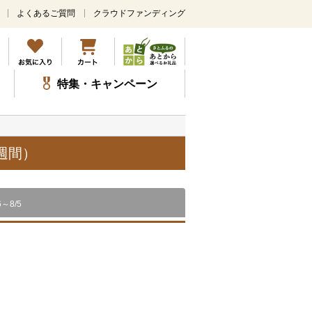
よくあるご質問
クラウドファンディング
メ
イ
ン
コ
ン
特集・キャンペーン
テ
ン
ツ
に
ス
週間）
キ
ッ
プ
6～8/5