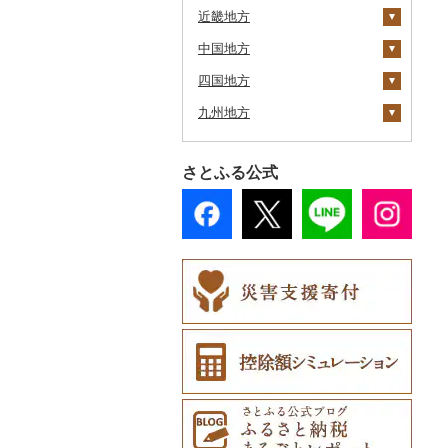
近畿地方
江差町
宮城県
栃木県
新潟県
大鰐町
宮古市
土浦市
中国地方
白老町
秋田県
群馬県
富山県
三重県
南部町
軽米町
柴田町
取手市
那須塩原市
十日町市
四国地方
せたな町
山形県
埼玉県
石川県
滋賀県
鳥取県
五戸町
岩手町
色麻町
大潟村
つくば市
市貝町
榛東村
弥彦村
射水市
鈴鹿市
九州地方
旭川市
福島県
千葉県
福井県
京都府
島根県
徳島県
藤崎町
矢巾町
丸森町
横手市
村山市
稲敷市
塩谷町
下仁田町
春日部市
阿賀町
氷見市
羽咋市
伊賀市
長浜市
鳥取県（県庁）
森町
東京都
山梨県
大阪府
岡山県
香川県
福岡県
六ヶ所村
釜石市
大衡村
能代市
尾花沢市
天栄村
潮来市
上三川町
玉村町
蕨市
勝浦市
出雲崎町
朝日町
七尾市
美浜町
木曽岬町
高島市
宮津市
米子市
雲南市
阿波市
さとふる公式
稚内市
神奈川県
長野県
兵庫県
広島県
愛媛県
佐賀県
東北町
野田村
加美町
小坂町
上山市
広野町
五霞町
佐野市
安中市
戸田市
袖ケ浦市
八王子市
魚沼市
高岡市
白山市
小浜市
富士吉田市
多気町
草津市
伊根町
茨木市
大山町
海士町
津山市
牟岐町
高松市
那珂川市
標津町
岐阜県
奈良県
山口県
高知県
長崎県
三戸町
普代村
利府町
仙北市
河北町
鏡石町
北茨城市
真岡市
川場村
毛呂山町
我孫子市
日野市
南足柄市
佐渡市
魚津市
穴水町
越前町
甲斐市
高森町
松阪市
近江八幡市
与謝野町
豊能町
上郡町
琴浦町
津和野町
西粟倉村
安芸太田町
那賀町
直島町
今治市
添田町
嬉野市
清里町
静岡県
和歌山県
熊本県
東通村
一戸町
白石市
井川町
酒田市
須賀川市
境町
高根沢町
昭和村
久喜市
長柄町
昭島市
松田町
燕市
砺波市
輪島市
若狭町
山梨市
御代田町
養老町
桑名市
竜王町
福知山市
枚方市
神河町
曽爾村
日野町
飯南町
久米南町
世羅町
柳井市
三好市
さぬき市
鬼北町
香美市
大刀洗町
佐賀県（県庁）
松浦市
北斗市
愛知県
大分県
黒石市
陸前高田市
登米市
潟上市
新庄市
小野町
かすみがうら市
大田原市
甘楽町
ふじみ野市
芝山町
武蔵村山市
大井町
南魚沼市
入善町
中能登町
鯖江市
富士川町
飯田市
八百津町
下田市
志摩市
甲賀市
亀岡市
河内長野市
小野市
河合町
湯浅町
鳥取市
安来市
真庭市
大竹市
平生町
鳴門市
多度津町
西予市
馬路村
朝倉市
唐津市
時津町
上天草市
留萌市
宮崎県
おいらせ町
紫波町
山元町
三種町
長井市
棚倉町
牛久市
栃木市
明和町
川島町
八千代市
葛飾区
中井町
関川村
黒部市
石川県（県庁）
高浜町
大月市
青木村
池田町
静岡市
清須市
明和町
湖南市
城陽市
泉佐野市
太子町
宇陀市
有田市
北栄町
知夫村
新見市
廿日市市
山口県（県庁）
藍住町
三豊市
八幡浜市
芸西村
苅田町
江北町
諫早市
湯前町
九重町
白糠町
鹿児島県
鶴田町
滝沢市
名取市
藤里町
小国町
古殿町
常陸太田市
日光市
沼田市
上里町
横芝光町
小金井市
愛川町
新発田市
立山町
野々市市
勝山市
富士河口湖町
南箕輪村
関市
吉田町
田原市
鳥羽市
大津市
久御山町
交野市
西宮市
田原本町
橋本市
境港市
隠岐の島町
美咲町
北広島町
長門市
板野町
観音寺市
久万高原町
須崎市
川崎町
みやき町
東彼杵町
玉名市
由布市
えびの市
釧路町
沖縄県
階上町
住田町
川崎町
湯沢市
南陽市
昭和村
つくばみらい市
小山市
桐生市
川口市
多古町
墨田区
山北町
加茂市
富山県（県庁）
能登町
福井県（県庁）
韮崎市
長野県（県庁）
瑞穂市
函南町
安城市
いなべ市
彦根市
京丹後市
藤井寺市
佐用町
山添村
広川町
智頭町
吉賀町
浅口市
福山市
田布施町
東みよし町
宇多津町
上島町
日高村
春日市
多久市
長与町
菊池市
竹田市
宮崎市
指宿市
名寄市
深浦町
葛巻町
村田町
大館市
中山町
下郷町
下妻市
宇都宮市
吉岡町
飯能市
白子町
東久留米市
真鶴町
小千谷市
小矢部市
能美市
越前市
南アルプス市
上松町
飛騨市
藤枝市
北名古屋市
紀北町
栗東市
井手町
能勢町
多可町
大淀町
和歌山市
江府町
出雲市
美作市
広島市
防府市
徳島県（県庁）
小豆島町
松前町
室戸市
上毛町
伊万里市
対馬市
山江村
別府市
木城町
龍郷町
うるま市
美唄市
青森市
花巻市
栗原市
由利本荘市
庄内町
西郷村
茨城町
栃木県（県庁）
太田市
長瀞町
栄町
利島村
清川村
田上町
滑川市
津幡町
坂井市
市川三郷町
高山村
岐南町
御殿場市
東栄町
熊野市
愛荘町
木津川市
阪南市
朝来市
安堵町
海南市
八頭町
奥出雲町
岡山市
庄原市
上関町
阿南市
香川県（県庁）
愛南町
黒潮町
中間市
神埼市
長崎県（県庁）
宇城市
中津市
川南町
中種子町
嘉手納町