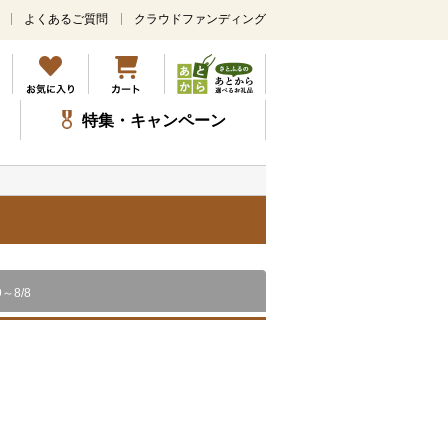
よくあるご質問
クラウドファンディング
メ
イ
ン
コ
ン
特集・キャンペーン
テ
ン
ツ
に
ス
キ
ッ
プ
9～8/8