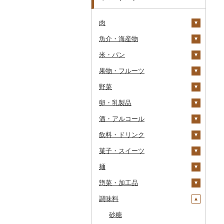
肉
魚介・海産物
牛肉（精肉）
米・パン
牛肉（加工品）
カニ
ステーキ
果物・フルーツ
豚肉（精肉）
エビ
米
すき焼き
ハンバーグ
ズワイガニ
野菜
豚肉（加工品）
いくら
雑穀
ぶどう・マスカット
しゃぶしゃぶ
もつ鍋
ステーキ
タラバガニ
甘エビ
精米
卵・乳製品
鶏肉
うに
餅
いちご
いも
焼肉
ローストビーフ
すき焼き
ハンバーグ
毛ガニ
ボタンエビ
無洗米
巨峰
酒・アルコール
鹿肉
明太子・たらこ
その他穀物加工品
りんご
トマト
卵
牛タン
ビーフジャーキー
しゃぶしゃぶ
もつ鍋
鶏肉（精肉）
かにしゃぶ
伊勢海老
玄米
ナガノパープル
じゃがいも
飲料・ドリンク
馬肉
その他魚卵
パン
もも
玉ねぎ
チーズ
ビール・発泡酒
和牛
その他牛肉（加工品）
焼肉
ハム
ハム・ソーセージ
その他カニ
その他エビ
明太子
金芽米
ピオーネ
さつまいも
フルーツトマト
菓子・スイーツ
羊肉・ラム肉（ジンギス
貝
メロン
ねぎ
ヨーグルト
日本酒
水・ミネラルウォーター
黒毛和牛
アグー豚
ソーセージ・ウインナ
唐揚げ
たらこ
数の子
ゆめぴりか
デラウェア
その他いも
ミニトマト
ビール
カン）
ー
麺
うなぎ
さくらんぼ
とうもろこし
牛乳
焼酎
コーヒー・コーヒー豆
ケーキ
白老牛
その他豚肉（精肉）
中津からあげ
からすみ
帆立（ホタテ）
つや姫
シャインマスカット
その他トマト
発泡酒
純米大吟醸
鴨肉
ベーコン・サラミ
惣菜・加工品
鮮魚
梨
根菜
バター
梅酒
茶
クッキー
ラーメン
仙台牛
水炊き
キャビア
鮑（アワビ）
コシヒカリ
その他ぶどう・マスカ
地ビール・クラフトビ
純米吟醸
芋焼酎
飲料
猪肉
その他豚肉（加工品）
ット
ール
調味料
イカ・タコ
マンゴー
アスパラガス
その他乳製品
泡盛
果汁飲料
焼き菓子
うどん
惣菜
米沢牛
地鶏
その他魚卵
牡蠣（カキ）
鮭・サーモン
はえぬき
和梨
人参
大吟醸
麦焼酎
コーヒー豆
飲料
その他肉・加工品
海苔・海藻
みかん・柑橘
豆
ワイン
紅茶
プリン
そば
カレー・シチュー
砂糖
山形牛
赤鶏さつま
あさり
マグロ
イカ
さがびより
洋梨・ラフランス
大根
吟醸
米焼酎
粉
茶葉・ティーバッグ
りんごジュース
餃子