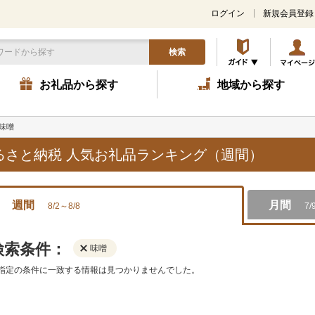
ログイン
新規会員登録
検索
お礼品から探す
地域から探す
味噌
ふるさと納税 人気お礼品ランキング（週間）
週間
月間
8/2～8/8
7/
検索条件：
味噌
指定の条件に一致する情報は見つかりませんでした。