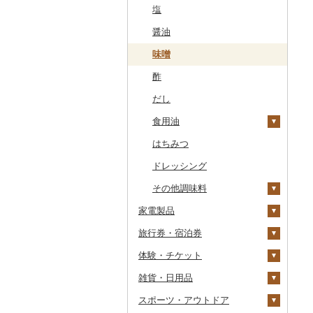
干物
すいか
きのこ
ウイスキー
その他飲料・ジュース
ゼリー
パスタ
鍋
塩
常陸牛
その他鶏肉
しじみ
イワシ
タコ
海苔
あきたこまち
みかん
自然薯
その他日本酒
黒糖焼酎
白ワイン
ドリップ
静岡茶
みかんジュース（オレ
飲料
シュウマイ
カレー
ンジジュース）
その他魚介・加工品
キウイ
その他野菜
リキュール・洋酒
チョコレート
ひやむぎ
ピザ
醤油
上州牛
サザエ
カツオ
わかめ
ししゃも
ひとめぼれ
レモン
レンコン
しいたけ
その他焼酎
赤ワイン
足柄茶
茶葉・ティーバッグ
野菜ジュース
コロッケ
シチュー
肉
その他果汁飲料
柿（カキ）
甘酒
カステラ
そうめん
レトルト
味噌
飛騨牛
はまぐり
金目鯛
ひじき
その他干物
しらす・ちりめん
ミルキークィーン
不知火・デコポン
にんにく・生姜
松茸
山菜
シャンパン・スパーク
知覧茶
炭酸飲料
その他惣菜
魚
リングワイン
ドライフルーツ
ノンアルコール
アイス・ジェラート
その他麺
スープ
酢
近江牛
その他貝
クエ
その他海苔・海藻
かまぼこ・練り製品
ななつぼし
せとか
その他根菜
その他きのこ
かぼちゃ
八女茶
豆乳
その他鍋
その他ワイン
その他果物
その他酒
その他洋菓子
豆腐・納豆
だし
神戸牛・神戸ビーフ
くじら
その他魚介・加工品
その他米
文旦
干し柿
茄子
その他茶
その他飲料・ジュース
煎餅・おかき
漬物
食用油
但馬牛
サバ
まどんな
干し芋
びわ
レタス
豆腐
羊羹
缶詰・瓶詰
はちみつ
土佐あかうし
さんま
ポンカン
その他ドライフルーツ
ブルーベリー
その他野菜
納豆
梅干
えごま油
饅頭
乾物
ドレッシング
佐賀牛
鯛
その他柑橘
パイナップル
キムチ
肉
オリーブオイル
大福
燻製（スモーク）
その他調味料
長崎和牛
のどぐろ
栗
その他漬物
魚
ごま油
家電製品
その他和菓子
おせち
あか牛
ふぐ
その他果物
果物
その他食用油
みりん
旅行券・宿泊券
その他加工品
季節・空調家電
宮崎牛
ブリ
ジャム
ケチャップ
体験・チケット
キッチン家電
旅行券
その他牛肉（精肉）
ほっけ
その他缶詰・瓶詰
こしょう
雑貨・日用品
照明器具
宿泊券
PayPay商品券
その他鮮魚
その他調味料
JTBふるさと旅行クー
ポン（Eメール発行）
スポーツ・アウトドア
パソコン・周辺機器
食事券
家具・インテリア
JTBふるさと旅行券