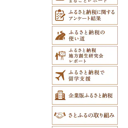
厚岸町
田子町
岩泉町
富谷市
にかほ市
大石田町
二本松市
神栖市
那珂川町
高山村
羽生市
香取市
瑞穂町
開成町
五泉市
富山市
宝達志水町
あわら市
都留市
南木曽町
大野町
浜松市
豊山町
南伊勢町
滋賀県（県庁）
宇治田原町
貝塚市
市川町
王寺町
那智勝浦町
若桜町
西ノ島町
早島町
府中市
山陽小野田市
上板町
土庄町
新居浜市
四万十市
太宰府市
有田町
佐世保市
西原村
豊後大野市
三股町
出水市
北谷町
南富良野町
新郷村
田野畑村
岩沼市
羽後町
川西町
猪苗代町
常総市
茂木町
みどり市
小鹿野町
習志野市
大島町
藤沢市
三条市
南砺市
金沢市
福井市
山梨県（県庁）
朝日村
山県市
伊東市
南知多町
朝日町
米原市
長岡京市
岸和田市
三木市
十津川村
美浜町
湯梨浜町
浜田市
笠岡市
大崎上島町
山口市
海陽町
三木町
伊予市
奈半利町
赤村
基山町
南島原市
水上村
杵築市
都城市
いちき串木野市
宮古島市
上富良野町
横浜町
盛岡市
七ヶ宿町
秋田県（県庁）
鶴岡市
川俣町
東海村
那須烏山市
千代田町
坂戸市
銚子市
府中市
神奈川県（県庁）
見附市
内灘町
大野市
道志村
長野市
羽島市
島田市
江南市
菰野町
豊郷町
綾部市
泉南市
新温泉町
高取町
御坊市
岩美町
大田市
里庄町
東広島市
周南市
徳島市
まんのう町
松山市
土佐市
須恵町
上峰町
波佐見町
高森町
日出町
椎葉村
徳之島町
八重瀬町
和寒町
野辺地町
遠野市
大崎市
秋田市
山形県（県庁）
郡山市
美浦村
矢板市
みなかみ町
鳩山町
君津市
国分寺市
鎌倉市
糸魚川市
かほく市
敦賀市
忍野村
根羽村
本巣市
沼津市
みよし市
紀宝町
多賀町
笠置町
忠岡町
福崎町
広陵町
高野町
倉吉市
松江市
玉野市
竹原市
宇部市
勝浦町
琴平町
西条市
津野町
香春町
吉野ヶ里町
長崎市
大津町
津久見市
日向市
湧水町
座間味村
紋別市
佐井村
奥州市
塩竈市
男鹿市
金山町
西会津町
大洗町
さくら市
片品村
埼玉県（県庁）
旭市
東村山市
大和市
胎内市
小松市
おおい町
笛吹市
池田町
川辺町
伊豆市
西尾市
伊勢市
野洲市
南丹市
四條畷市
西脇市
天理市
九度山町
日南町
江津市
赤磐市
熊野町
美祢市
美馬市
東かがわ市
東温市
高知県（県庁）
飯塚市
鹿島市
川棚町
和水町
豊後高田市
日之影町
垂水市
糸満市
乙部町
六戸町
雫石町
石巻市
美郷町
東根市
玉川村
河内町
足利市
富岡市
神川町
南房総市
中央区
伊勢原市
上越市
志賀町
永平寺町
中央市
須坂市
大垣市
裾野市
武豊町
四日市市
宇治市
寝屋川市
宍粟市
三郷町
紀美野町
伯耆町
島根県（県庁）
瀬戸内市
呉市
下関市
美波町
善通寺市
宇和島市
四万十町
志免町
小城市
島原市
長洲町
宇佐市
新富町
南さつま市
北中城村
根室市
五所川原市
岩手県（県庁）
多賀城市
東成瀬村
飯豊町
いわき市
ひたちなか市
那須町
館林市
東秩父村
八街市
あきる野市
小田原市
阿賀野市
加賀市
北杜市
川上村
輪之内町
焼津市
幸田町
大台町
京丹波町
泉大津市
丹波市
下北山村
古座川町
日吉津村
和気町
海田町
和木町
上勝町
坂出市
内子町
大川村
筑紫野市
佐賀市
五島市
天草市
佐伯市
綾町
屋久島町
久米島町
三笠市
平川市
一関市
宮城県（県庁）
五城目町
鮭川村
南会津町
龍ケ崎市
鹿沼市
伊勢崎市
横瀬町
東金市
中野区
湯河原町
津南町
鳴沢村
信濃町
神戸町
富士宮市
碧南市
尾鷲市
京都府（府庁）
池田市
豊岡市
大和高田市
新宮市
井原市
三次市
光市
石井町
綾川町
大洲市
いの町
糸田町
鳥栖市
新上五島町
水俣市
大分市
日南市
志布志市
南風原町
東川町
蓬田村
久慈市
亘理町
北秋田市
大蔵村
田村市
守谷市
下野市
東吾妻町
三芳町
九十九里町
荒川区
秦野市
新潟県（県庁）
西桂町
南牧村
瑞浪市
河津町
岡崎市
三重県（県庁）
大山崎町
守口市
加東市
川西町
太地町
備前市
府中町
小松島市
丸亀市
愛媛県（県庁）
土佐町
東峰村
大町町
雲仙市
多良木町
臼杵市
門川町
奄美市
南城市
厚真町
中泊町
西和賀町
蔵王町
八峰町
山辺町
磐梯町
常陸大宮市
益子町
前橋市
幸手市
いすみ市
北区
綾瀬市
柏崎市
身延町
伊那市
中津川市
袋井市
愛知県（県庁）
津市
精華町
富田林市
稲美町
川上村
日高川町
総社市
三原市
松茂町
四国中央市
安田町
古賀市
玄海町
壱岐市
五木村
国東市
宮崎県（県庁）
和泊町
北大東村
奥尻町
外ヶ浜町
北上市
女川町
鹿角市
戸沢村
三春町
笠間市
芳賀町
藤岡市
日高市
東庄町
多摩市
横須賀市
村上市
早川町
立科町
高山市
熱海市
蒲郡市
名張市
南山城村
松原市
養父市
斑鳩町
紀の川市
新庄村
安芸高田市
佐那河内村
南国市
久山町
白石町
大村市
あさぎり町
日田市
国富町
長島町
大宜味村
網走市
つがる市
平泉町
気仙沼市
大仙市
舟形町
本宮市
行方市
野木町
邑楽町
蓮田市
館山市
稲城市
三浦市
妙高市
南部町
東御市
郡上市
掛川市
東郷町
東員町
京都市
柏原市
南あわじ市
平群町
上富田町
高梁市
北島町
仁淀川町
大野城市
太良町
佐々町
南関町
姫島村
高千穂町
薩摩川内市
浦添市
浦河町
弘前市
洋野町
美里町
八郎潟町
最上町
柳津町
結城市
板倉町
川越市
大網白里市
世田谷区
大磯町
聖籠町
昭和町
中野市
白川村
伊豆の国市
犬山市
玉城町
舞鶴市
羽曳野市
洲本市
黒滝村
白浜町
勝央町
吉野川市
大月町
宗像市
平戸市
津奈木町
玖珠町
西都市
大崎町
本部町
広尾町
鰺ヶ沢町
大船渡市
松島町
真室川町
鮫川村
城里町
嬬恋村
宮代町
一宮町
日の出町
箱根町
刈羽村
甲府市
豊丘村
御嵩町
小山町
弥富市
和束町
大阪府（府庁）
猪名川町
御所市
由良町
倉敷市
三原村
水巻町
小国町
大分県（県庁）
西米良村
曽於市
今帰仁村