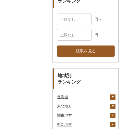
ランキング
円～
円
結果を見る
地域別
ランキング
北海道
東北地方
安平町
関東地方
八雲町
青森県
中部地方
鹿部町
岩手県
茨城県
十和田市