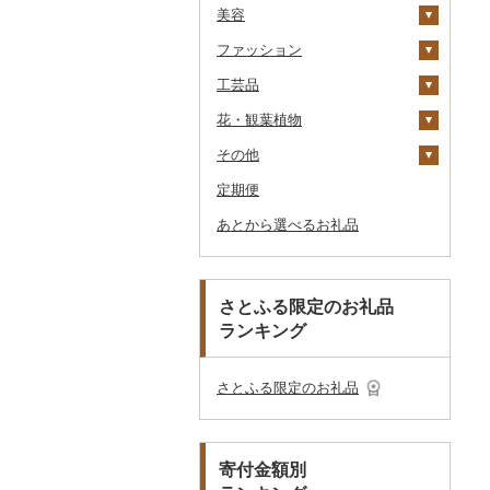
美容
TV・オーディオ・カメラ
温泉・サウナ・スパ利用
寝具
ゴルフ
タンス
（紙券）
券
ファッション
美容・健康家電
タオル
釣り
スキンケア
机・テーブル
布団
ゴルフボール
その他旅行券
水族館
工芸品
カー用品
文房具・印鑑
サイクリング
シャンプー・リンス
鞄・バッグ
椅子・チェア・ソファ
枕
泉州タオル
ゴルフクラブ
化粧水・乳液・美容液
動物園
花・観葉植物
時計
食器
アウトドア・キャンプ
石鹸・ボディーソープ
洋服
織物
その他家具・インテリ
毛布
その他タオル
ボールペン
ゴルフウェア
洗顔
トートバッグ・ショル
釣り
ア
ダーバッグ
その他
その他家電
キッチン用品
その他スポーツ
入浴剤
和服
陶器・漆器
観葉植物・苗木
タオルケット
ノート・ファイル
グラス・カップ
その他ゴルフ
その他スキンケア
女性・レディース
本場奄美大島紬
ダイビング
キャリーバッグ・スー
定期便
日用品
アロマ
靴・履物
その他装飾品・工芸品
花
地域サービス
その他寝具
印鑑
タンブラー
包丁
ウェア・ユニフォーム
男性・メンズ
その他織物
信楽焼
ツケース
スキーチケット・リフト
あとから選べるお礼品
楽器・器材
プロテイン
アクセサリー
盆栽・その他
その他
その他文房具
箸
フライパン
洗剤
その他スポーツ
子供・ベビー
靴・シューズ
唐津焼
数珠
胡蝶蘭
券
その他鞄・バッグ
本・CD・DVD
その他美容
その他服飾小物
スプーン・フォーク・
鍋
トイレットペーパー
その他洋服
スリッパ・下駄・草履
ペンダント・ネックレ
備前焼
工芸品
造花・プリザーブドフ
ゴルフプレー券
ナイフ
ス
ラワー
おもちゃ・ぬいぐるみ
まな板
ティッシュ
その他靴・履物
財布
美濃焼
播州そろばん
花火大会チケット
GDOふるさとゴルフ
さとふる限定のお礼品
皿・椀
ピアス・イヤリング
その他花
プレークーポン
ランキング
ご当地キャラクター
土鍋
その他日用品
ショール・ストール
村上木彫堆朱
美濃和紙
カタログギフト
弁当箱
真珠・パール
その他のゴルフプレー
ベビー用品
その他キッチン用品
ネクタイ・ベルト
その他陶器・漆器
民芸品
その他体験・チケット
券
その他食器
その他アクセサリー
さとふる限定のお礼品
ペット用品
マフラー・手袋
防災グッズ
その他服飾小物
寄付金額別
その他雑貨