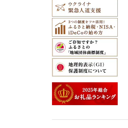
中札内村
むつ市
山田町
大和町
寒河江市
福島市
水戸市
草津町
吉見町
佐倉市
板橋区
横浜市
湯沢町
甲州市
売木村
海津市
森町
東海市
八幡市
吹田市
尼崎市
上牧町
すさみ町
矢掛町
香南市
岡垣町
人吉市
延岡市
鹿屋市
与那原町
滝川市
田舎館村
大槌町
大郷町
西川町
新地町
鉾田市
高崎市
東松山市
木更津市
渋谷区
茅ヶ崎市
新潟市
丹波山村
小諸市
関ケ原町
川根本町
新城市
京田辺市
河南町
加西市
明日香村
日高町
鏡野町
大豊町
豊前市
宇土市
串間市
宇検村
豊見城市
比布町
青森県（県庁）
南三陸町
高畠町
葛尾村
桜川市
群馬県（県庁）
入間市
茂原市
千代田区
川崎市
木曽町
七宗町
富士市
春日井市
向日市
和泉市
宝塚市
吉野町
有田川町
田野町
嘉麻市
荒尾市
五ヶ瀬町
天城町
東村
鶴居村
三沢市
仙台市
山形市
三島町
石岡市
大泉町
志木市
野田市
新宿区
厚木市
箕輪町
笠松町
御前崎市
瀬戸市
高槻市
淡路市
奈良市
印南町
高知市
筑後市
産山村
高原町
南種子町
読谷村
釧路市
西目屋村
大河原町
三川町
桑折町
茨城県（県庁）
長野原町
北本市
山武市
江東区
海老名市
駒ヶ根市
東白川村
東伊豆町
大府市
豊中市
丹波篠山市
大和郡山市
和歌山県（県庁）
東洋町
大木町
益城町
小林市
知名町
恩納村
苫前町
角田市
大江町
矢吹町
坂東市
中之条町
桶川市
鴨川市
青梅市
相模原市
王滝村
土岐市
西伊豆町
半田市
箕面市
香美町
野迫川村
みなべ町
越知町
直方市
御船町
高鍋町
与論町
伊平屋村
当別町
涌谷町
米沢市
国見町
小美玉市
加須市
印西市
国立市
座間市
千曲市
岐阜県（県庁）
清水町
あま市
太子町
芦屋市
葛城市
かつらぎ町
安芸市
遠賀町
山都町
美郷町
錦江町
西原町
占冠村
東松島市
檜枝岐村
日立市
三郷市
神崎町
品川区
二宮町
辰野町
下呂市
南伊豆町
岩倉市
岬町
神戸市
三宅町
田辺市
本山町
大任町
阿蘇市
諸塚村
霧島市
金武町
上士幌町
喜多方市
大子町
八潮市
船橋市
福生市
茅野市
多治見市
松崎町
小牧市
千早赤阪村
川西市
生駒市
北山村
土佐清水市
北九州市
合志市
都農町
鹿児島県（県庁）
宜野座村
平取町
南相馬市
鹿嶋市
越生町
千葉市
小平市
喬木村
垂井町
湖西市
愛西市
東大阪市
三田市
東吉野村
串本町
北川村
宇美町
美里町
阿久根市
名護市
七飯町
会津若松市
阿見町
さいたま市
白井市
文京区
阿智村
恵那市
磐田市
長久手市
摂津市
赤穂市
五條市
佐川町
小郡市
苓北町
日置市
国頭村
北見市
大熊町
那珂市
鴻巣市
成田市
大田区
小川村
白川町
三島市
豊川市
島本町
相生市
香芝市
梼原町
福津市
嘉島町
肝付町
石垣市
登別市
浅川町
筑西市
嵐山町
富津市
豊島区
宮田村
各務原市
静岡県（県庁）
尾張旭市
高石市
姫路市
桜井市
宿毛市
粕屋町
相良村
南大隅町
伊是名村
訓子府町
相馬市
八千代町
越谷市
浦安市
西東京市
飯綱町
美濃市
牧之原市
稲沢市
田尻町
伊丹市
橿原市
中土佐町
宮若市
山鹿市
大和村
中城村