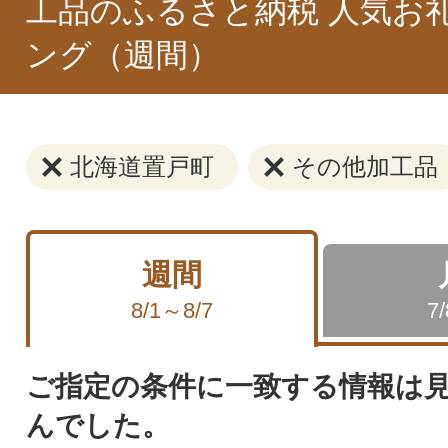
工品のふるさと納税 人気お
ング（週間）
北海道置戸町
その他加工品
週間
8/1～8/7
7
ご指定の条件に一致する情報は
んでした。