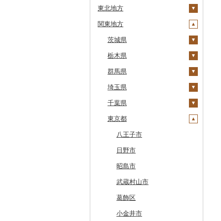
東北地方
安平町
関東地方
八雲町
青森県
鹿部町
岩手県
茨城県
十和田市
江差町
宮城県
栃木県
大鰐町
宮古市
土浦市
白老町
秋田県
群馬県
南部町
軽米町
柴田町
取手市
那須塩原市
せたな町
山形県
埼玉県
五戸町
岩手町
色麻町
大潟村
つくば市
市貝町
榛東村
旭川市
福島県
千葉県
藤崎町
矢巾町
丸森町
横手市
村山市
稲敷市
塩谷町
下仁田町
春日部市
森町
東京都
六ヶ所村
釜石市
大衡村
能代市
尾花沢市
天栄村
潮来市
上三川町
玉村町
蕨市
勝浦市
稚内市
東北町
野田村
加美町
小坂町
上山市
広野町
五霞町
佐野市
安中市
戸田市
袖ケ浦市
八王子市
標津町
三戸町
普代村
利府町
仙北市
河北町
鏡石町
北茨城市
真岡市
川場村
毛呂山町
我孫子市
日野市
清里町
東通村
一戸町
白石市
井川町
酒田市
須賀川市
境町
高根沢町
昭和村
久喜市
長柄町
昭島市
北斗市
黒石市
陸前高田市
登米市
潟上市
新庄市
小野町
かすみがうら市
大田原市
甘楽町
ふじみ野市
芝山町
武蔵村山市
留萌市
おいらせ町
紫波町
山元町
三種町
長井市
棚倉町
牛久市
栃木市
明和町
川島町
八千代市
葛飾区
白糠町
鶴田町
滝沢市
名取市
藤里町
小国町
古殿町
常陸太田市
日光市
沼田市
上里町
横芝光町
小金井市