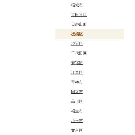
網走市
つがる市
平泉町
気仙沼市
大仙市
舟形町
本宮市
行方市
野木町
邑楽町
蓮田市
館山市
稲城市
浦河町
弘前市
洋野町
美里町
八郎潟町
最上町
柳津町
結城市
板倉町
川越市
大網白里市
世田谷区
広尾町
鰺ヶ沢町
大船渡市
松島町
真室川町
鮫川村
城里町
嬬恋村
宮代町
一宮町
日の出町
中札内村
むつ市
山田町
大和町
寒河江市
福島市
水戸市
草津町
吉見町
佐倉市
板橋区
滝川市
田舎館村
大槌町
大郷町
西川町
新地町
鉾田市
高崎市
東松山市
木更津市
渋谷区
比布町
青森県（県庁）
南三陸町
高畠町
葛尾村
桜川市
群馬県（県庁）
入間市
茂原市
千代田区
鶴居村
三沢市
仙台市
山形市
三島町
石岡市
大泉町
志木市
野田市
新宿区
釧路市
西目屋村
大河原町
三川町
桑折町
茨城県（県庁）
長野原町
北本市
山武市
江東区
苫前町
角田市
大江町
矢吹町
坂東市
中之条町
桶川市
鴨川市
青梅市
当別町
涌谷町
米沢市
国見町
小美玉市
加須市
印西市
国立市
占冠村
東松島市
檜枝岐村
日立市
三郷市
神崎町
品川区
上士幌町
喜多方市
大子町
八潮市
船橋市
福生市
平取町
南相馬市
鹿嶋市
越生町
千葉市
小平市
七飯町
会津若松市
阿見町
さいたま市
白井市
文京区