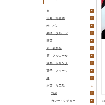
肉
魚介・海産物
牛肉（精肉）
米・パン
牛肉（加工品）
カニ
ステーキ
果物・フルーツ
豚肉（精肉）
エビ
米
すき焼き
ハンバーグ
ズワイガニ
野菜
豚肉（加工品）
いくら
雑穀
ぶどう・マスカット
しゃぶしゃぶ
もつ鍋
ステーキ
タラバガニ
甘エビ
精米
卵・乳製品
鶏肉
うに
餅
いちご
いも
焼肉
ローストビーフ
すき焼き
ハンバーグ
毛ガニ
ボタンエビ
無洗米
巨峰
酒・アルコール
鹿肉
明太子・たらこ
その他穀物加工品
りんご
トマト
卵
牛タン
ビーフジャーキー
しゃぶしゃぶ
もつ鍋
鶏肉（精肉）
かにしゃぶ
伊勢海老
玄米
ナガノパープル
じゃがいも
飲料・ドリンク
馬肉
その他魚卵
パン
もも
玉ねぎ
チーズ
ビール・発泡酒
和牛
その他牛肉（加工品）
焼肉
ハム
ハム・ソーセージ
その他カニ
その他エビ
明太子
金芽米
ピオーネ
さつまいも
フルーツトマト
菓子・スイーツ
羊肉・ラム肉（ジンギス
貝
メロン
ねぎ
ヨーグルト
日本酒
水・ミネラルウォーター
黒毛和牛
アグー豚
ソーセージ・ウインナ
唐揚げ
たらこ
数の子
ゆめぴりか
デラウェア
その他いも
ミニトマト
ビール
カン）
ー
麺
うなぎ
さくらんぼ
とうもろこし
牛乳
焼酎
コーヒー・コーヒー豆
ケーキ
白老牛
その他豚肉（精肉）
中津からあげ
からすみ
帆立（ホタテ）
つや姫
シャインマスカット
その他トマト
発泡酒
純米大吟醸
鴨肉
ベーコン・サラミ
惣菜・加工品
鮮魚
梨
根菜
バター
梅酒
茶
クッキー
ラーメン
仙台牛
水炊き
キャビア
鮑（アワビ）
コシヒカリ
その他ぶどう・マスカ
地ビール・クラフトビ
純米吟醸
芋焼酎
飲料
猪肉
その他豚肉（加工品）
ット
ール
イカ・タコ
マンゴー
アスパラガス
その他乳製品
泡盛
果汁飲料
焼き菓子
うどん
惣菜
米沢牛
地鶏
その他魚卵
牡蠣（カキ）
鮭・サーモン
はえぬき
和梨
人参
大吟醸
麦焼酎
コーヒー豆
飲料
その他肉・加工品
海苔・海藻
みかん・柑橘
豆
ワイン
紅茶
プリン
そば
カレー・シチュー
山形牛
赤鶏さつま
あさり
マグロ
イカ
さがびより
洋梨・ラフランス
大根
吟醸
米焼酎
粉
茶葉・ティーバッグ
りんごジュース
餃子
※