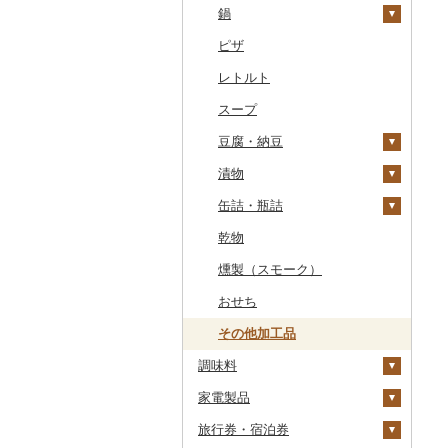
干物
すいか
きのこ
ウイスキー
その他飲料・ジュース
ゼリー
パスタ
鍋
常陸牛
その他鶏肉
しじみ
イワシ
タコ
海苔
あきたこまち
みかん
自然薯
その他日本酒
黒糖焼酎
白ワイン
ドリップ
静岡茶
みかんジュース（オレ
飲料
シュウマイ
カレー
ンジジュース）
その他魚介・加工品
キウイ
その他野菜
リキュール・洋酒
チョコレート
ひやむぎ
ピザ
上州牛
サザエ
カツオ
わかめ
ししゃも
ひとめぼれ
レモン
レンコン
しいたけ
その他焼酎
赤ワイン
足柄茶
茶葉・ティーバッグ
野菜ジュース
コロッケ
シチュー
肉
その他果汁飲料
柿（カキ）
甘酒
カステラ
そうめん
レトルト
飛騨牛
はまぐり
金目鯛
ひじき
その他干物
しらす・ちりめん
ミルキークィーン
不知火・デコポン
にんにく・生姜
松茸
山菜
シャンパン・スパーク
知覧茶
炭酸飲料
その他惣菜
魚
リングワイン
ドライフルーツ
ノンアルコール
アイス・ジェラート
その他麺
スープ
近江牛
その他貝
クエ
その他海苔・海藻
かまぼこ・練り製品
ななつぼし
せとか
その他根菜
その他きのこ
かぼちゃ
八女茶
豆乳
その他鍋
その他ワイン
その他果物
その他酒
その他洋菓子
豆腐・納豆
神戸牛・神戸ビーフ
くじら
その他魚介・加工品
その他米
文旦
干し柿
茄子
その他茶
その他飲料・ジュース
煎餅・おかき
漬物
但馬牛
サバ
まどんな
干し芋
びわ
レタス
豆腐
羊羹
缶詰・瓶詰
土佐あかうし
さんま
ポンカン
その他ドライフルーツ
ブルーベリー
その他野菜
納豆
梅干
饅頭
乾物
佐賀牛
鯛
その他柑橘
パイナップル
キムチ
肉
大福
燻製（スモーク）
長崎和牛
のどぐろ
栗
その他漬物
魚
その他和菓子
おせち
あか牛
ふぐ
その他果物
果物
その他加工品
宮崎牛
ブリ
ジャム
調味料
その他牛肉（精肉）
ほっけ
その他缶詰・瓶詰
家電製品
砂糖
その他鮮魚
旅行券・宿泊券
塩
季節・空調家電