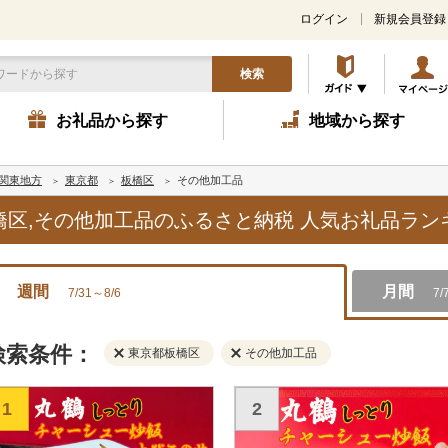
ログイン
新規会員登録
検索
お礼品から探す
地域から探す
関東地方
東京都
板橋区
その他加工品
板橋区,その他加工品のふるさと納税 人気お礼品ラ
週間
月間
7/31～8/6
7/
検索条件：
東京都板橋区
その他加工品
1
2