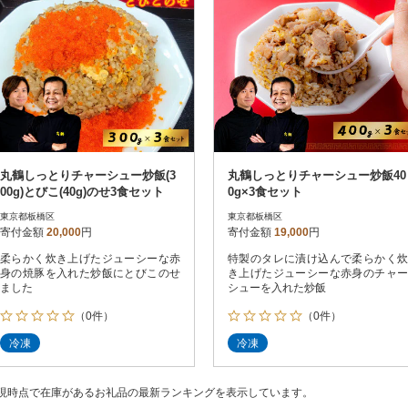
丸鶴しっとりチャーシュー炒飯(3
丸鶴しっとりチャーシュー炒飯40
00g)とびこ(40g)のせ3食セット
0g×3食セット
東京都板橋区
東京都板橋区
寄付金額
20,000
円
寄付金額
19,000
円
柔らかく炊き上げたジューシーな赤
特製のタレに漬け込んで柔らかく炊
身の焼豚を入れた炒飯にとびこのせ
き上げたジューシーな赤身のチャー
ました
シューを入れた炒飯
（0件）
（0件）
冷凍
冷凍
現時点で在庫があるお礼品の最新ランキングを表示しています。