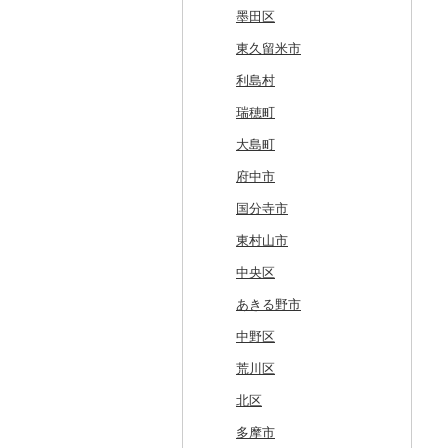
釧路町
階上町
住田町
川崎町
湯沢市
南陽市
昭和村
つくばみらい市
小山市
桐生市
川口市
多古町
墨田区
名寄市
深浦町
葛巻町
村田町
大館市
中山町
下郷町
下妻市
宇都宮市
吉岡町
飯能市
白子町
東久留米市
美唄市
青森市
花巻市
栗原市
由利本荘市
庄内町
西郷村
茨城町
栃木県（県庁）
太田市
長瀞町
栄町
利島村
厚岸町
田子町
岩泉町
富谷市
にかほ市
大石田町
二本松市
神栖市
那珂川町
高山村
羽生市
香取市
瑞穂町
南富良野町
新郷村
田野畑村
岩沼市
羽後町
川西町
猪苗代町
常総市
茂木町
みどり市
小鹿野町
習志野市
大島町
上富良野町
横浜町
盛岡市
七ヶ宿町
秋田県（県庁）
鶴岡市
川俣町
東海村
那須烏山市
千代田町
坂戸市
銚子市
府中市
和寒町
野辺地町
遠野市
大崎市
秋田市
山形県（県庁）
郡山市
美浦村
矢板市
みなかみ町
鳩山町
君津市
国分寺市
紋別市
佐井村
奥州市
塩竈市
男鹿市
金山町
西会津町
大洗町
さくら市
片品村
埼玉県（県庁）
旭市
東村山市
乙部町
六戸町
雫石町
石巻市
美郷町
東根市
玉川村
河内町
足利市
富岡市
神川町
南房総市
中央区
根室市
五所川原市
岩手県（県庁）
多賀城市
東成瀬村
飯豊町
いわき市
ひたちなか市
那須町
館林市
東秩父村
八街市
あきる野市
三笠市
平川市
一関市
宮城県（県庁）
五城目町
鮭川村
南会津町
龍ケ崎市
鹿沼市
伊勢崎市
横瀬町
東金市
中野区
東川町
蓬田村
久慈市
亘理町
北秋田市
大蔵村
田村市
守谷市
下野市
東吾妻町
三芳町
九十九里町
荒川区
厚真町
中泊町
西和賀町
蔵王町
八峰町
山辺町
磐梯町
常陸大宮市
益子町
前橋市
幸手市
いすみ市
北区
奥尻町
外ヶ浜町
北上市
女川町
鹿角市
戸沢村
三春町
笠間市
芳賀町
藤岡市
日高市
東庄町
多摩市