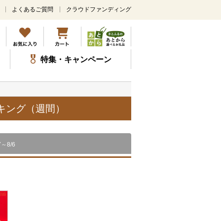
よくあるご質問
クラウドファンディング
メ
イ
ン
コ
ン
特集・キャンペーン
テ
ン
ツ
に
ス
ンキング（週間）
キ
ッ
プ
7～8/6