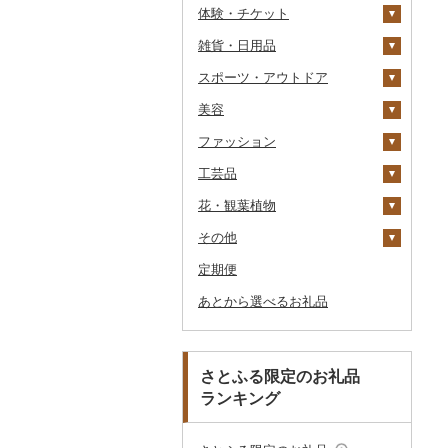
体験・チケット
醤油
キッチン家電
旅行券
雑貨・日用品
味噌
照明器具
宿泊券
PayPay商品券
JTBふるさと旅行クー
ポン（Eメール発行）
スポーツ・アウトドア
酢
パソコン・周辺機器
食事券
家具・インテリア
JTBふるさと旅行券
美容
だし
TV・オーディオ・カメラ
温泉・サウナ・スパ利用
寝具
ゴルフ
タンス
（紙券）
券
ファッション
食用油
美容・健康家電
タオル
釣り
スキンケア
机・テーブル
布団
ゴルフボール
その他旅行券
水族館
工芸品
はちみつ
カー用品
文房具・印鑑
サイクリング
シャンプー・リンス
鞄・バッグ
えごま油
椅子・チェア・ソファ
枕
泉州タオル
ゴルフクラブ
化粧水・乳液・美容液
動物園
花・観葉植物
ドレッシング
時計
食器
アウトドア・キャンプ
石鹸・ボディーソープ
洋服
織物
オリーブオイル
その他家具・インテリ
毛布
その他タオル
ボールペン
ゴルフウェア
洗顔
トートバッグ・ショル
釣り
ア
ダーバッグ
その他
その他調味料
その他家電
キッチン用品
その他スポーツ
入浴剤
和服
陶器・漆器
観葉植物・苗木
ごま油
タオルケット
ノート・ファイル
グラス・カップ
その他ゴルフ
その他スキンケア
女性・レディース
本場奄美大島紬
ダイビング
キャリーバッグ・スー
定期便
日用品
アロマ
靴・履物
その他装飾品・工芸品
花
地域サービス
その他食用油
みりん
その他寝具
印鑑
タンブラー
包丁
ウェア・ユニフォーム
男性・メンズ
その他織物
信楽焼
ツケース
スキーチケット・リフト
あとから選べるお礼品
楽器・器材
プロテイン
アクセサリー
盆栽・その他
その他
ケチャップ
その他文房具
箸
フライパン
洗剤
その他スポーツ
子供・ベビー
靴・シューズ
唐津焼
数珠
胡蝶蘭
券
その他鞄・バッグ
本・CD・DVD
その他美容
その他服飾小物
こしょう
スプーン・フォーク・
鍋
トイレットペーパー
その他洋服
スリッパ・下駄・草履
ペンダント・ネックレ
備前焼
工芸品
造花・プリザーブドフ
ゴルフプレー券
ナイフ
ス
ラワー
おもちゃ・ぬいぐるみ
その他調味料
まな板
ティッシュ
その他靴・履物
財布
美濃焼
播州そろばん
花火大会チケット
GDOふるさとゴルフ
さとふる限定のお礼品
皿・椀
ピアス・イヤリング
その他花
プレークーポン
ランキング
ご当地キャラクター
土鍋
その他日用品
ショール・ストール
村上木彫堆朱
美濃和紙
カタログギフト
弁当箱
真珠・パール
その他のゴルフプレー
ベビー用品
その他キッチン用品
ネクタイ・ベルト
その他陶器・漆器
民芸品
その他体験・チケット
券
その他食器
その他アクセサリー