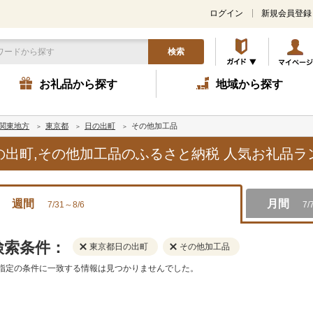
ログイン
新規会員登録
検索
お礼品から探す
地域から探す
関東地方
東京都
日の出町
その他加工品
日の出町,その他加工品のふるさと納税 人気お礼品
週間
月間
7/31～8/6
7/
検索条件：
東京都日の出町
その他加工品
指定の条件に一致する情報は見つかりませんでした。