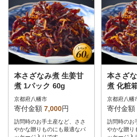
本さざなみ煮 生姜甘
本さざな
煮 1パック 60g
煮 化粧箱
パック(18
京都府八幡市
京都府八幡
寄付金額
7,000
円
寄付金額
訪問時のお手土産など、ささ
訪問時のお
やかな贈りものにも最適なパ
やかな贈り
ッケージ入りです。
ッケージ入