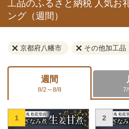
工品のふるさと納税 人気お
ング（週間）
京都府八幡市
その他加工品
週間
8/2～8/8
7
1
2