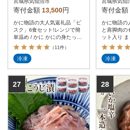
宮城県気仙沼市
宮城県気仙
気仙沼市 20564337]
[2056433
寄付金額
13,500
円
寄付金額
かに物語の大人気返礼品「ビ
かに物語の
スク」6食セット!レンジで簡
と肩脚肉のセ
単温め / かに かにの身たっぷ
ット入り ま
りのビスク6食セット(180gx6)
スープのセッ
（11件）
化学調味料無添加 カニ 蟹 ま
ビスク180g×
冷凍
冷凍
るずわい ビスク / 株式会社カ
株式会社カネ
ネダイ / 宮城県気仙沼市
仙沼市
27
28