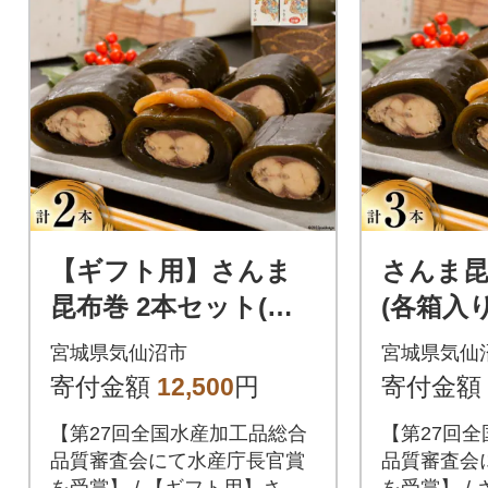
【ギフト用】さんま
さんま昆
昆布巻 2本セット(各
(各箱入り
箱入り) [マルナリ水産
ルナリ水
宮城県気仙沼市
宮城県気仙
20563612]
仙沼市 20
寄付金額
12,500
円
寄付金額
【第27回全国水産加工品総合
【第27回
品質審査会にて水産庁長官賞
品質審査会