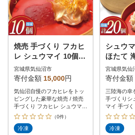
焼売 手づくり フカヒ
シュウマ
レ シュウマイ 10個
ほたて 海
冷凍 惣菜 [食工房貞秀
x2p) [
宮城県気仙沼市
宮城県気仙
20563770]
3771]
寄付金額
15,000
円
寄付金額
気仙沼自慢のフカヒレをトッ
三陸海の幸
ピングした豪華な焼売 / 焼売
手づくりシュ
手づくり フカヒレ シュウマイ
マイ 手づく
10個 冷凍 惣菜 / 食工房貞秀 /
舞 (10個x2
（0件）
宮城県気仙沼市
食工房貞秀 
冷凍
冷凍