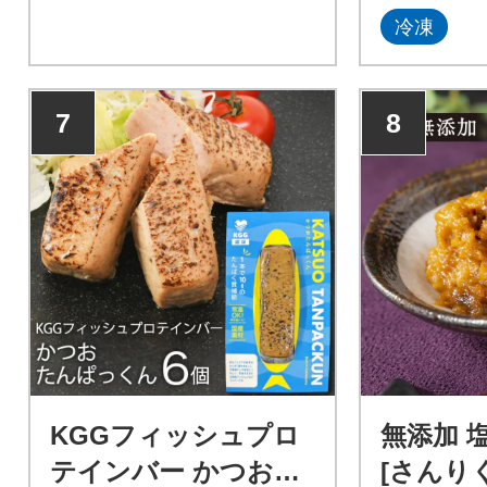
ト / 株式会社阿部長商店 / 宮
冷凍
城県気仙沼市
7
8
KGGフィッシュプロ
無添加 塩
テインバー かつおた
[さんり