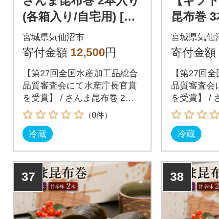
さんま昆布巻 2本入り
【ギフ
(各箱入り/自宅用) [マ
昆布巻 
ルナリ水産 宮城県 気
箱入り/外
宮城県気仙沼市
宮城県気仙
仙沼市 20563611]
ルナリ水産 
寄付金額
12,500
円
寄付金額
【第27回全国水産加工品総合
【第27回
品質審査会にて水産庁長官賞
品質審査会
を受賞】 / さんま昆布巻 2本
を受賞】 /
入り(各箱入り/自宅用) / マル
セット(各箱
（0件）
ナリ / 宮城県気仙沼市
マルナリ /
冷蔵
冷蔵
37
38