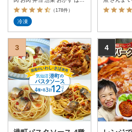
ばーぐ
焼 味噌煮 
（178件）
期保存 常温
冷凍
3
4