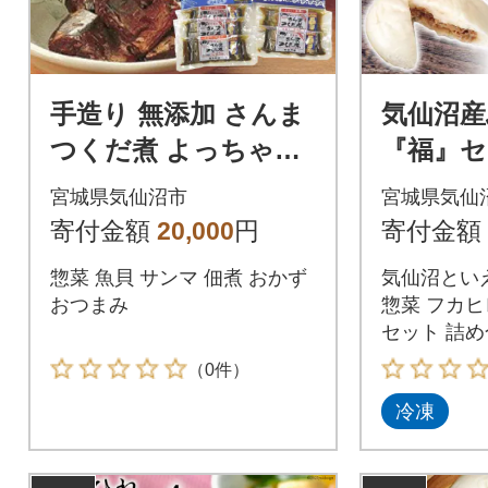
手造り 無添加 さんま
気仙沼産
つくだ煮 よっちゃん
『福』セ
セット 3種 計5p [205
れスープ 
宮城県気仙沼市
宮城県気仙
65826]
PLUS 20
寄付金額
20,000
円
寄付金額
惣菜 魚貝 サンマ 佃煮 おかず
気仙沼といえ
おつまみ
惣菜 フカヒ
セット 詰め
（0件）
冷凍