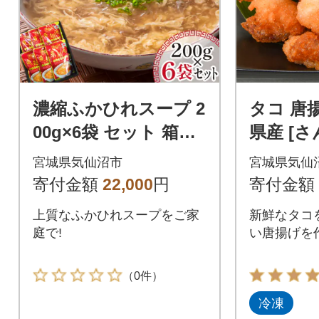
濃縮ふかひれスープ 2
タコ 唐揚
00g×6袋 セット 箱入
県産 [
り [石渡商店 気仙沼市
宮城県 気
宮城県気仙沼市
宮城県気仙
20563933]
4032]
寄付金額
22,000
円
寄付金額
上質なふかひれスープをご家
新鮮なタコ
庭で!
い唐揚げを
（0件）
冷凍