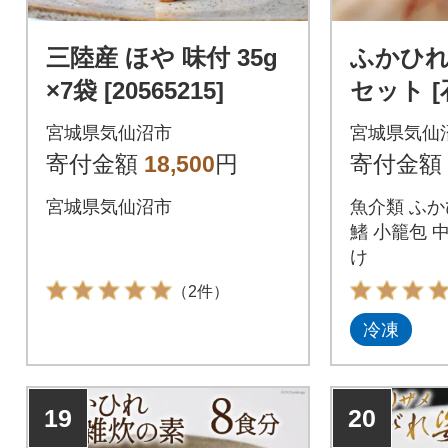
三陸産 ほや 味付 35g
ふかひれ
×7袋 [20565215]
セット 
県 気仙沼市
宮城県気仙沼市
宮城県気仙
1]
寄付金額
18,500
円
寄付金額
宮城県気仙沼市
魚介類 ふか
鰭 小籠包 
け
（2件）
冷凍
19
20