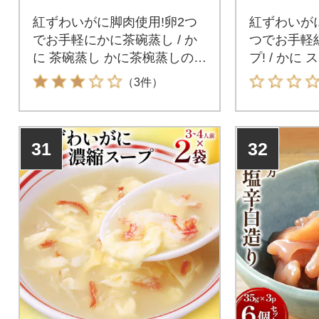
紅ずわいがに脚肉使用!卵2つ
紅ずわいが
でお手軽にかに茶碗蒸し / か
つでお手軽
に 茶碗蒸し かに茶椀蒸しの素
プ! / かに
250g×2袋 レトルト 手軽 ほて
に濃縮スープ 
（3件）
い / 気仙沼市物産振興協会 /
ルト 手軽 
宮城県気仙沼市
産振興協会 
31
32