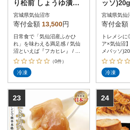
り松前 しょうゆ漬け
ッソ)20g
150g×2個 [SUNPLUS
ng Maha
宮城県気仙沼市
宮城県気仙
20565765]
寄付金額
13,500
円
寄付金額
日常食で「気仙沼産ふかひ
トレメシに◎
れ」を味わえる満足感 / 気仙
ア×気仙沼】S
沼といえば『フカヒレ』 / 気
メバッソ)20g
仙沼産ふかひれ入り松前 しょ
Mahal /
（0件）
うゆ漬け 150g×2個 / SUNPLU
冷凍
冷凍
S / 宮城県気仙沼市
23
24