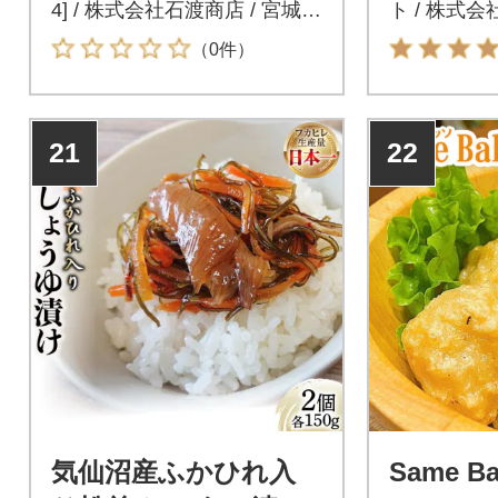
4] / 株式会社石渡商店 / 宮城県
ト / 株式会
気仙沼市
県気仙沼市
（0件）
21
22
気仙沼産ふかひれ入
Same B