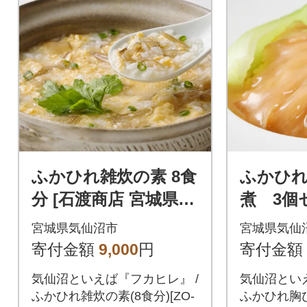
ふかひれ雑炊の素 8食
ふかひ
分 [石渡商店 宮城県
煮 3個
気仙沼市 20563487]
150g×3
宮城県気仙沼市
宮城県気仙
563423]
寄付金額
9,000
円
寄付金額
気仙沼といえば『フカヒレ』 /
気仙沼といえ
ふかひれ雑炊の素(8食分)[ZO-
ふかひれ胸