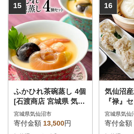
15
16
ふかひれ茶碗蒸し 4個
気仙沼産
[石渡商店 宮城県 気仙
『禄』セ
沼市 20563399]
心 5種セ
宮城県気仙沼市
宮城県気仙
US 2056
寄付金額
13,500
円
寄付金額