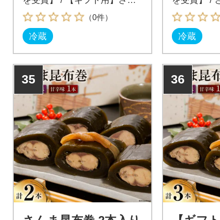
を受賞】 / 【ギフト用】さん
を受賞】 /
ま昆布巻 2本セット(各箱入り)
入り(各箱入り
（0件）
/ マルナリ / 宮城県気仙沼市
ナリ / 宮
冷蔵
冷蔵
35
36