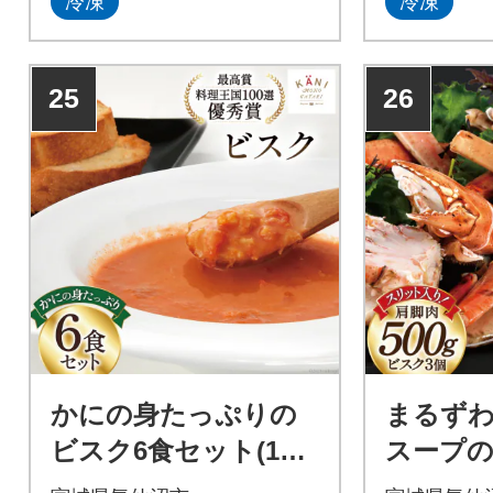
冷凍
冷凍
蟹 まるずわ
ダイ / 宮
25
26
かにの身たっぷりの
まるずわ
ビスク6食セット(180
スープの
gx6) [カネダイ 宮城県
肉500g 