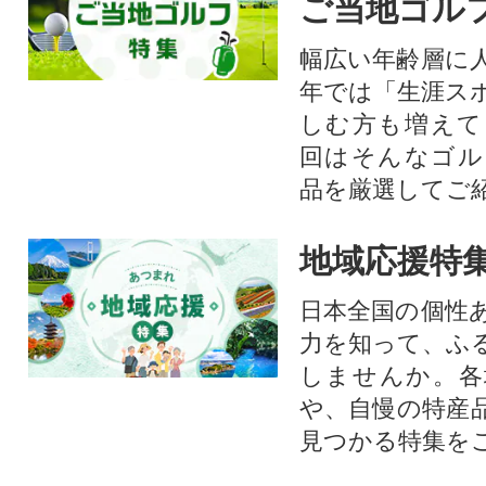
ご当地ゴル
幅広い年齢層に
年では「生涯ス
しむ方も増えて
回はそんなゴル
品を厳選してご
地域応援特
日本全国の個性
力を知って、ふ
しませんか。各
や、自慢の特産
見つかる特集を