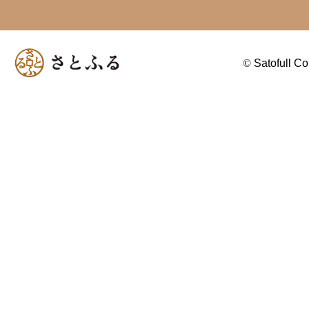
©
Satofull Co.