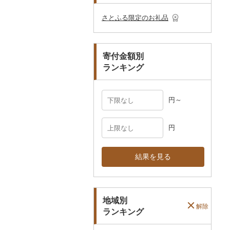
その他のゴルフプレー
ベビー用品
その他キッチン用品
ネクタイ・ベルト
その他陶器・漆器
民芸品
その他体験・チケット
券
その他食器
その他アクセサリー
さとふる限定のお礼品
ペット用品
マフラー・手袋
防災グッズ
その他服飾小物
寄付金額別
その他雑貨
ランキング
円～
円
結果を見る
地域別
解除
ランキング