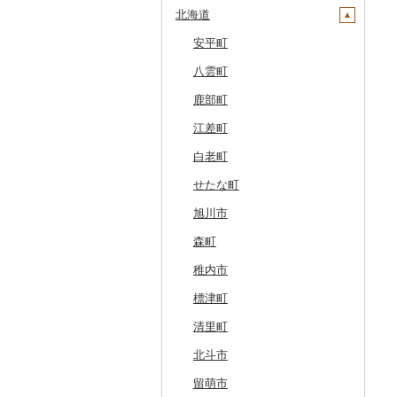
北海道
安平町
八雲町
鹿部町
江差町
白老町
せたな町
旭川市
森町
稚内市
標津町
清里町
北斗市
留萌市