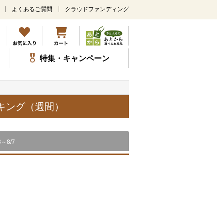
よくあるご質問
クラウドファンディング
メ
イ
ン
コ
ン
特集・キャンペーン
テ
ン
ツ
に
ス
ンキング（週間）
キ
ッ
プ
8～8/7