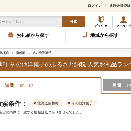
ログイン
新規会員登録
検索
お礼品から探す
地域から探す
北海道
蘭越町
その他洋菓子
蘭越町,その他洋菓子のふるさと納税 人気お礼品ラ
週間
月間
8/1～8/7
7/
検索条件：
北海道蘭越町
その他洋菓子
指定の条件に一致する情報は見つかりませんでした。