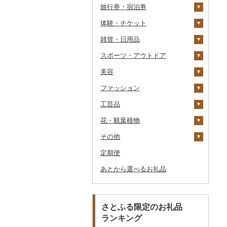
旅行券・宿泊券
パスタ
鍋
塩
季節・空調家電
シュウマイ
カレー
体験・チケット
ひやむぎ
ピザ
醤油
キッチン家電
旅行券
コロッケ
シチュー
肉
雑貨・日用品
そうめん
レトルト
味噌
照明器具
宿泊券
PayPay商品券
その他惣菜
魚
JTBふるさと旅行クー
ポン（Eメール発行）
スポーツ・アウトドア
その他麺
スープ
酢
パソコン・周辺機器
食事券
家具・インテリア
その他鍋
JTBふるさと旅行券
美容
豆腐・納豆
だし
TV・オーディオ・カメラ
温泉・サウナ・スパ利用
寝具
ゴルフ
タンス
（紙券）
券
ファッション
漬物
食用油
美容・健康家電
タオル
釣り
スキンケア
豆腐
机・テーブル
布団
ゴルフボール
その他旅行券
水族館
工芸品
缶詰・瓶詰
はちみつ
カー用品
文房具・印鑑
サイクリング
シャンプー・リンス
鞄・バッグ
納豆
梅干
えごま油
椅子・チェア・ソファ
枕
泉州タオル
ゴルフクラブ
化粧水・乳液・美容液
動物園
花・観葉植物
乾物
ドレッシング
時計
食器
アウトドア・キャンプ
石鹸・ボディーソープ
洋服
織物
キムチ
肉
オリーブオイル
その他家具・インテリ
毛布
その他タオル
ボールペン
ゴルフウェア
洗顔
トートバッグ・ショル
釣り
ア
ダーバッグ
その他
燻製（スモーク）
その他調味料
その他家電
キッチン用品
その他スポーツ
入浴剤
和服
陶器・漆器
観葉植物・苗木
その他漬物
魚
ごま油
タオルケット
ノート・ファイル
グラス・カップ
その他ゴルフ
その他スキンケア
女性・レディース
本場奄美大島紬
ダイビング
キャリーバッグ・スー
定期便
おせち
日用品
アロマ
靴・履物
その他装飾品・工芸品
花
地域サービス
果物
その他食用油
みりん
その他寝具
印鑑
タンブラー
包丁
ウェア・ユニフォーム
男性・メンズ
その他織物
信楽焼
ツケース
スキーチケット・リフト
あとから選べるお礼品
その他加工品
楽器・器材
プロテイン
アクセサリー
盆栽・その他
その他
ジャム
ケチャップ
その他文房具
箸
フライパン
洗剤
その他スポーツ
子供・ベビー
靴・シューズ
唐津焼
数珠
胡蝶蘭
券
その他鞄・バッグ
本・CD・DVD
その他美容
その他服飾小物
その他缶詰・瓶詰
こしょう
スプーン・フォーク・
鍋
トイレットペーパー
その他洋服
スリッパ・下駄・草履
ペンダント・ネックレ
備前焼
工芸品
造花・プリザーブドフ
ゴルフプレー券
ナイフ
ス
ラワー
おもちゃ・ぬいぐるみ
その他調味料
まな板
ティッシュ
その他靴・履物
財布
美濃焼
播州そろばん
花火大会チケット
GDOふるさとゴルフ
さとふる限定のお礼品
皿・椀
ピアス・イヤリング
その他花
プレークーポン
ランキング
ご当地キャラクター
土鍋
その他日用品
ショール・ストール
村上木彫堆朱
美濃和紙
カタログギフト
弁当箱
真珠・パール