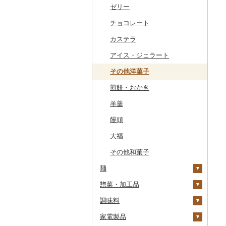
干物
すいか
きのこ
ウイスキー
その他飲料・ジュース
ゼリー
常陸牛
その他鶏肉
しじみ
イワシ
タコ
海苔
あきたこまち
みかん
自然薯
その他日本酒
黒糖焼酎
白ワイン
ドリップ
静岡茶
みかんジュース（オレ
飲料
ンジジュース）
その他魚介・加工品
キウイ
その他野菜
リキュール・洋酒
チョコレート
上州牛
サザエ
カツオ
わかめ
ししゃも
ひとめぼれ
レモン
レンコン
しいたけ
その他焼酎
赤ワイン
足柄茶
茶葉・ティーバッグ
野菜ジュース
その他果汁飲料
柿（カキ）
甘酒
カステラ
飛騨牛
はまぐり
金目鯛
ひじき
その他干物
しらす・ちりめん
ミルキークィーン
不知火・デコポン
にんにく・生姜
松茸
山菜
シャンパン・スパーク
知覧茶
炭酸飲料
リングワイン
ドライフルーツ
ノンアルコール
アイス・ジェラート
近江牛
その他貝
クエ
その他海苔・海藻
かまぼこ・練り製品
ななつぼし
せとか
その他根菜
その他きのこ
かぼちゃ
八女茶
豆乳
その他ワイン
その他果物
その他酒
その他洋菓子
神戸牛・神戸ビーフ
くじら
その他魚介・加工品
その他米
文旦
干し柿
茄子
その他茶
その他飲料・ジュース
煎餅・おかき
但馬牛
サバ
まどんな
干し芋
びわ
レタス
羊羹
土佐あかうし
さんま
ポンカン
その他ドライフルーツ
ブルーベリー
その他野菜
饅頭
佐賀牛
鯛
その他柑橘
パイナップル
大福
長崎和牛
のどぐろ
栗
その他和菓子
あか牛
ふぐ
その他果物
麺
宮崎牛
ブリ
惣菜・加工品
ラーメン
その他牛肉（精肉）
ほっけ
調味料
うどん
惣菜
その他鮮魚
家電製品
そば
カレー・シチュー
砂糖
餃子