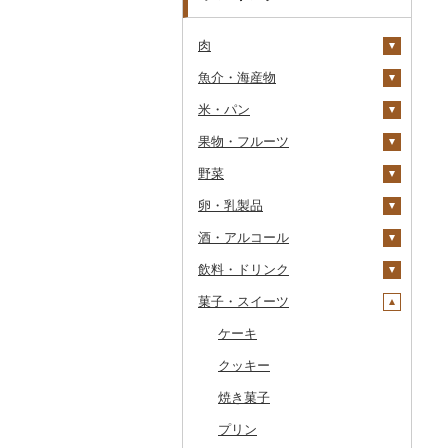
肉
魚介・海産物
牛肉（精肉）
米・パン
牛肉（加工品）
カニ
ステーキ
果物・フルーツ
豚肉（精肉）
エビ
米
すき焼き
ハンバーグ
ズワイガニ
野菜
豚肉（加工品）
いくら
雑穀
ぶどう・マスカット
しゃぶしゃぶ
もつ鍋
ステーキ
タラバガニ
甘エビ
精米
卵・乳製品
鶏肉
うに
餅
いちご
いも
焼肉
ローストビーフ
すき焼き
ハンバーグ
毛ガニ
ボタンエビ
無洗米
巨峰
酒・アルコール
鹿肉
明太子・たらこ
その他穀物加工品
りんご
トマト
卵
牛タン
ビーフジャーキー
しゃぶしゃぶ
もつ鍋
鶏肉（精肉）
かにしゃぶ
伊勢海老
玄米
ナガノパープル
じゃがいも
飲料・ドリンク
馬肉
その他魚卵
パン
もも
玉ねぎ
チーズ
ビール・発泡酒
和牛
その他牛肉（加工品）
焼肉
ハム
ハム・ソーセージ
その他カニ
その他エビ
明太子
金芽米
ピオーネ
さつまいも
フルーツトマト
菓子・スイーツ
羊肉・ラム肉（ジンギス
貝
メロン
ねぎ
ヨーグルト
日本酒
水・ミネラルウォーター
黒毛和牛
アグー豚
ソーセージ・ウインナ
唐揚げ
たらこ
数の子
ゆめぴりか
デラウェア
その他いも
ミニトマト
ビール
カン）
ー
うなぎ
さくらんぼ
とうもろこし
牛乳
焼酎
コーヒー・コーヒー豆
ケーキ
白老牛
その他豚肉（精肉）
中津からあげ
からすみ
帆立（ホタテ）
つや姫
シャインマスカット
その他トマト
発泡酒
純米大吟醸
鴨肉
ベーコン・サラミ
鮮魚
梨
根菜
バター
梅酒
茶
クッキー
仙台牛
水炊き
キャビア
鮑（アワビ）
コシヒカリ
その他ぶどう・マスカ
地ビール・クラフトビ
純米吟醸
芋焼酎
飲料
猪肉
その他豚肉（加工品）
ット
ール
イカ・タコ
マンゴー
アスパラガス
その他乳製品
泡盛
果汁飲料
焼き菓子
米沢牛
地鶏
その他魚卵
牡蠣（カキ）
鮭・サーモン
はえぬき
和梨
人参
大吟醸
麦焼酎
コーヒー豆
飲料
その他肉・加工品
海苔・海藻
みかん・柑橘
豆
ワイン
紅茶
プリン
山形牛
赤鶏さつま
あさり
マグロ
イカ
さがびより
洋梨・ラフランス
大根
吟醸
米焼酎
粉
茶葉・ティーバッグ
りんごジュース