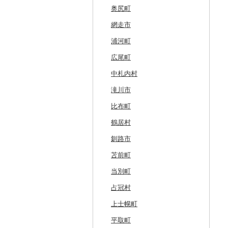
奥尻町
網走市
浦河町
広尾町
中札内村
滝川市
比布町
鶴居村
釧路市
苫前町
当別町
占冠村
上士幌町
平取町