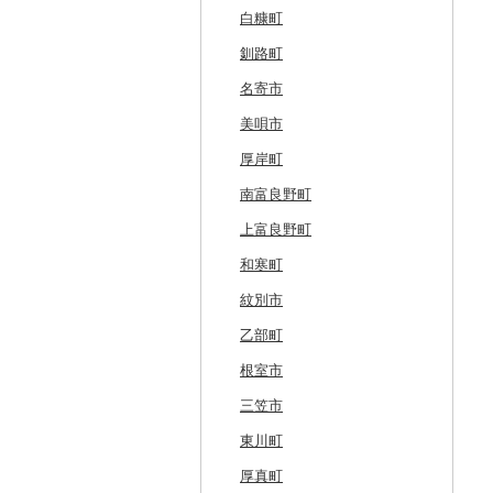
白糠町
釧路町
名寄市
美唄市
厚岸町
南富良野町
上富良野町
和寒町
紋別市
乙部町
根室市
三笠市
東川町
厚真町