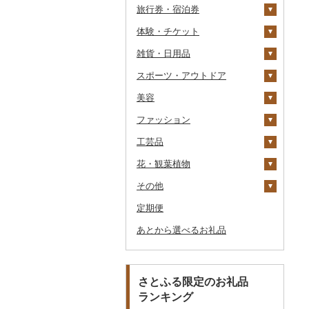
旅行券・宿泊券
パスタ
鍋
塩
季節・空調家電
シュウマイ
カレー
体験・チケット
ひやむぎ
ピザ
醤油
キッチン家電
旅行券
コロッケ
シチュー
肉
雑貨・日用品
そうめん
レトルト
味噌
照明器具
宿泊券
PayPay商品券
その他惣菜
魚
JTBふるさと旅行クー
ポン（Eメール発行）
スポーツ・アウトドア
その他麺
スープ
酢
パソコン・周辺機器
食事券
家具・インテリア
その他鍋
JTBふるさと旅行券
美容
豆腐・納豆
だし
TV・オーディオ・カメラ
温泉・サウナ・スパ利用
寝具
ゴルフ
タンス
（紙券）
券
ファッション
漬物
食用油
美容・健康家電
タオル
釣り
スキンケア
豆腐
机・テーブル
布団
ゴルフボール
その他旅行券
水族館
工芸品
缶詰・瓶詰
はちみつ
カー用品
文房具・印鑑
サイクリング
シャンプー・リンス
鞄・バッグ
納豆
梅干
えごま油
椅子・チェア・ソファ
枕
泉州タオル
ゴルフクラブ
化粧水・乳液・美容液
動物園
花・観葉植物
乾物
ドレッシング
時計
食器
アウトドア・キャンプ
石鹸・ボディーソープ
洋服
織物
キムチ
肉
オリーブオイル
その他家具・インテリ
毛布
その他タオル
ボールペン
ゴルフウェア
洗顔
トートバッグ・ショル
釣り
ア
ダーバッグ
その他
燻製（スモーク）
その他調味料
その他家電
キッチン用品
その他スポーツ
入浴剤
和服
陶器・漆器
観葉植物・苗木
その他漬物
魚
ごま油
タオルケット
ノート・ファイル
グラス・カップ
その他ゴルフ
その他スキンケア
女性・レディース
本場奄美大島紬
ダイビング
キャリーバッグ・スー
定期便
おせち
日用品
アロマ
靴・履物
その他装飾品・工芸品
花
地域サービス
果物
その他食用油
みりん
その他寝具
印鑑
タンブラー
包丁
ウェア・ユニフォーム
男性・メンズ
その他織物
信楽焼
ツケース
スキーチケット・リフト
あとから選べるお礼品
その他加工品
楽器・器材
プロテイン
アクセサリー
盆栽・その他
その他
ジャム
ケチャップ
その他文房具
箸
フライパン
洗剤
その他スポーツ
子供・ベビー
靴・シューズ
唐津焼
数珠
胡蝶蘭
券
その他鞄・バッグ
本・CD・DVD
その他美容
その他服飾小物
その他缶詰・瓶詰
こしょう
スプーン・フォーク・
鍋
トイレットペーパー
その他洋服
スリッパ・下駄・草履
ペンダント・ネックレ
備前焼
工芸品
造花・プリザーブドフ
ゴルフプレー券
ナイフ
ス
ラワー
おもちゃ・ぬいぐるみ
その他調味料
まな板
ティッシュ
その他靴・履物
財布
美濃焼
播州そろばん
花火大会チケット
GDOふるさとゴルフ
さとふる限定のお礼品
皿・椀
ピアス・イヤリング
その他花
プレークーポン
ランキング
ご当地キャラクター
土鍋
その他日用品
ショール・ストール
村上木彫堆朱
美濃和紙
カタログギフト
弁当箱
真珠・パール