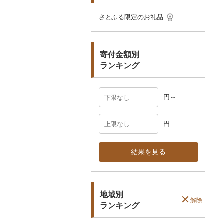
その他のゴルフプレー
ベビー用品
その他キッチン用品
ネクタイ・ベルト
その他陶器・漆器
民芸品
その他体験・チケット
券
その他食器
その他アクセサリー
さとふる限定のお礼品
ペット用品
マフラー・手袋
防災グッズ
その他服飾小物
寄付金額別
その他雑貨
ランキング
円～
円
結果を見る
地域別
解除
ランキング