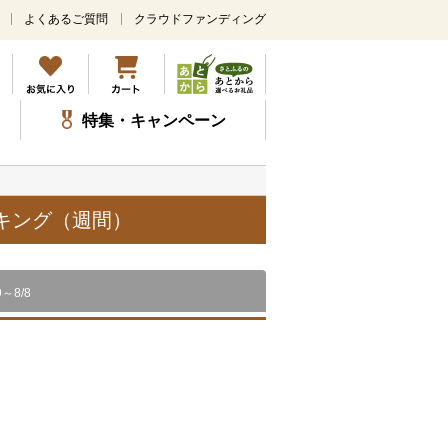
よくあるご質問
クラウドファンディング
メ
イ
ン
コ
ン
特集・キャンペーン
テ
ン
ツ
に
ス
ンキング（週間）
キ
ッ
プ
9～8/8