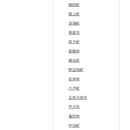
白糠町
鶴田町
釧路町
階上町
名寄市
深浦町
美唄市
青森市
厚岸町
田子町
南富良野町
新郷村
上富良野町
横浜町
和寒町
野辺地町
紋別市
佐井村
乙部町
六戸町
根室市
五所川原市
三笠市
平川市
東川町
蓬田村
厚真町
中泊町