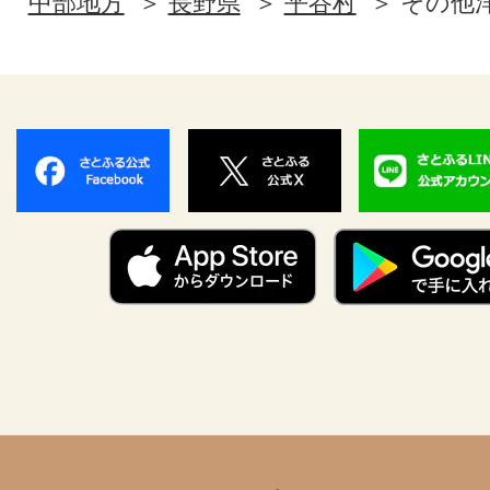
中部地方
長野県
平谷村
その他