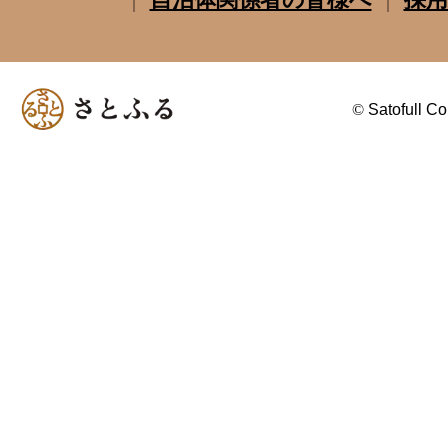
©
Satofull Co.