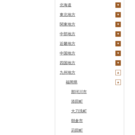
北海道
東北地方
安平町
関東地方
八雲町
青森県
中部地方
鹿部町
岩手県
茨城県
十和田市
近畿地方
江差町
宮城県
栃木県
新潟県
大鰐町
宮古市
土浦市
中国地方
白老町
秋田県
群馬県
富山県
三重県
南部町
軽米町
柴田町
取手市
那須塩原市
十日町市
四国地方
せたな町
山形県
埼玉県
石川県
滋賀県
鳥取県
五戸町
岩手町
色麻町
大潟村
つくば市
市貝町
榛東村
弥彦村
射水市
鈴鹿市
九州地方
旭川市
福島県
千葉県
福井県
京都府
島根県
徳島県
藤崎町
矢巾町
丸森町
横手市
村山市
稲敷市
塩谷町
下仁田町
春日部市
阿賀町
氷見市
羽咋市
伊賀市
長浜市
鳥取県（県庁）
森町
東京都
山梨県
大阪府
岡山県
香川県
福岡県
六ヶ所村
釜石市
大衡村
能代市
尾花沢市
天栄村
潮来市
上三川町
玉村町
蕨市
勝浦市
出雲崎町
朝日町
七尾市
美浜町
木曽岬町
高島市
宮津市
米子市
雲南市
阿波市
稚内市
神奈川県
長野県
兵庫県
広島県
愛媛県
東北町
野田村
加美町
小坂町
上山市
広野町
五霞町
佐野市
安中市
戸田市
袖ケ浦市
八王子市
魚沼市
高岡市
白山市
小浜市
富士吉田市
多気町
草津市
伊根町
茨木市
大山町
海士町
津山市
牟岐町
高松市
那珂川市
標津町
岐阜県
奈良県
山口県
高知県
三戸町
普代村
利府町
仙北市
河北町
鏡石町
北茨城市
真岡市
川場村
毛呂山町
我孫子市
日野市
南足柄市
佐渡市
魚津市
穴水町
越前町
甲斐市
高森町
松阪市
近江八幡市
与謝野町
豊能町
上郡町
琴浦町
津和野町
西粟倉村
安芸太田町
那賀町
直島町
今治市
添田町
清里町
静岡県
和歌山県
東通村
一戸町
白石市
井川町
酒田市
須賀川市
境町
高根沢町
昭和村
久喜市
長柄町
昭島市
松田町
燕市
砺波市
輪島市
若狭町
山梨市
御代田町
養老町
桑名市
竜王町
福知山市
枚方市
神河町
曽爾村
日野町
飯南町
久米南町
世羅町
柳井市
三好市
さぬき市
鬼北町
香美市
大刀洗町
北斗市
愛知県
黒石市
陸前高田市
登米市
潟上市
新庄市
小野町
かすみがうら市
大田原市
甘楽町
ふじみ野市
芝山町
武蔵村山市
大井町
南魚沼市
入善町
中能登町
鯖江市
富士川町
飯田市
八百津町
下田市
志摩市
甲賀市
亀岡市
河内長野市
小野市
河合町
湯浅町
鳥取市
安来市
真庭市
大竹市
平生町
鳴門市
多度津町
西予市
馬路村
朝倉市
留萌市
おいらせ町
紫波町
山元町
三種町
長井市
棚倉町
牛久市
栃木市
明和町
川島町
八千代市
葛飾区
中井町
関川村
黒部市
石川県（県庁）
高浜町
大月市
青木村
池田町
静岡市
清須市
明和町
湖南市
城陽市
泉佐野市
太子町
宇陀市
有田市
北栄町
知夫村
新見市
廿日市市
山口県（県庁）
藍住町
三豊市
八幡浜市
芸西村
苅田町