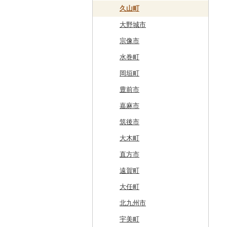
奥尻町
外ヶ浜町
北上市
女川町
鹿角市
戸沢村
三春町
笠間市
芳賀町
藤岡市
日高市
東庄町
多摩市
横須賀市
村上市
早川町
立科町
高山市
熱海市
蒲郡市
名張市
南山城村
松原市
養父市
斑鳩町
紀の川市
新庄村
安芸高田市
佐那河内村
南国市
久山町
網走市
つがる市
平泉町
気仙沼市
大仙市
舟形町
本宮市
行方市
野木町
邑楽町
蓮田市
館山市
稲城市
三浦市
妙高市
南部町
東御市
郡上市
掛川市
東郷町
東員町
京都市
柏原市
南あわじ市
平群町
上富田町
高梁市
北島町
仁淀川町
大野城市
浦河町
弘前市
洋野町
美里町
八郎潟町
最上町
柳津町
結城市
板倉町
川越市
大網白里市
世田谷区
大磯町
聖籠町
昭和町
中野市
白川村
伊豆の国市
犬山市
玉城町
舞鶴市
羽曳野市
洲本市
黒滝村
白浜町
勝央町
吉野川市
大月町
宗像市
広尾町
鰺ヶ沢町
大船渡市
松島町
真室川町
鮫川村
城里町
嬬恋村
宮代町
一宮町
日の出町
箱根町
刈羽村
甲府市
豊丘村
御嵩町
小山町
弥富市
和束町
大阪府（府庁）
猪名川町
御所市
由良町
倉敷市
三原村
水巻町
中札内村
むつ市
山田町
大和町
寒河江市
福島市
水戸市
草津町
吉見町
佐倉市
板橋区
横浜市
湯沢町
甲州市
売木村
海津市
森町
東海市
八幡市
吹田市
尼崎市
上牧町
すさみ町
矢掛町
香南市
岡垣町
滝川市
田舎館村
大槌町
大郷町
西川町
新地町
鉾田市
高崎市
東松山市
木更津市
渋谷区
茅ヶ崎市
新潟市
丹波山村
小諸市
関ケ原町
川根本町
新城市
京田辺市
河南町
加西市
明日香村
日高町
鏡野町
大豊町
豊前市
比布町
青森県（県庁）
南三陸町
高畠町
葛尾村
桜川市
群馬県（県庁）
入間市
茂原市
千代田区
川崎市
木曽町
七宗町
富士市
春日井市
向日市
和泉市
宝塚市
吉野町
有田川町
田野町
嘉麻市
鶴居村
三沢市
仙台市
山形市
三島町
石岡市
大泉町
志木市
野田市
新宿区
厚木市
箕輪町
笠松町
御前崎市
瀬戸市
高槻市
淡路市
奈良市
印南町
高知市
筑後市
釧路市
西目屋村
大河原町
三川町
桑折町
茨城県（県庁）
長野原町
北本市
山武市
江東区
海老名市
駒ヶ根市
東白川村
東伊豆町
大府市
豊中市
丹波篠山市
大和郡山市
和歌山県（県庁）
東洋町
大木町
苫前町
角田市
大江町
矢吹町
坂東市
中之条町
桶川市
鴨川市
青梅市
相模原市
王滝村
土岐市
西伊豆町
半田市
箕面市
香美町
野迫川村
みなべ町
越知町
直方市
当別町
涌谷町
米沢市
国見町
小美玉市
加須市
印西市
国立市
座間市
千曲市
岐阜県（県庁）
清水町
あま市
太子町
芦屋市
葛城市
かつらぎ町
安芸市
遠賀町
占冠村
東松島市
檜枝岐村
日立市
三郷市
神崎町
品川区
二宮町
辰野町
下呂市
南伊豆町
岩倉市
岬町
神戸市
三宅町
田辺市
本山町
大任町
上士幌町
喜多方市
大子町
八潮市
船橋市
福生市
茅野市
多治見市
松崎町
小牧市
千早赤阪村
川西市
生駒市
北山村
土佐清水市
北九州市
平取町
南相馬市
鹿嶋市
越生町
千葉市
小平市
喬木村
垂井町
湖西市
愛西市
東大阪市
三田市
東吉野村
串本町
北川村
宇美町