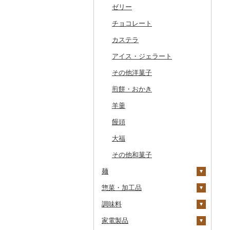
干物
すいか
きのこ
ウイスキー
その他飲料・ジュース
ゼリー
常陸牛
その他鶏肉
しじみ
イワシ
タコ
海苔
あきたこまち
みかん
自然薯
その他日本酒
黒糖焼酎
白ワイン
ドリップ
静岡茶
みかんジュース（オレ
飲料
ンジジュース）
その他魚介・加工品
キウイ
その他野菜
リキュール・洋酒
チョコレート
上州牛
サザエ
カツオ
わかめ
ししゃも
ひとめぼれ
レモン
レンコン
しいたけ
その他焼酎
赤ワイン
足柄茶
茶葉・ティーバッグ
野菜ジュース
その他果汁飲料
柿（カキ）
甘酒
カステラ
飛騨牛
はまぐり
金目鯛
ひじき
その他干物
しらす・ちりめん
ミルキークィーン
不知火・デコポン
にんにく・生姜
松茸
山菜
シャンパン・スパーク
知覧茶
炭酸飲料
リングワイン
ドライフルーツ
ノンアルコール
アイス・ジェラート
近江牛
その他貝
クエ
その他海苔・海藻
かまぼこ・練り製品
ななつぼし
せとか
その他根菜
その他きのこ
かぼちゃ
八女茶
豆乳
その他ワイン
その他果物
その他酒
その他洋菓子
神戸牛・神戸ビーフ
くじら
その他魚介・加工品
その他米
文旦
干し柿
茄子
その他茶
その他飲料・ジュース
煎餅・おかき
但馬牛
サバ
まどんな
干し芋
びわ
レタス
羊羹
土佐あかうし
さんま
ポンカン
その他ドライフルーツ
ブルーベリー
その他野菜
饅頭
佐賀牛
鯛
その他柑橘
パイナップル
大福
長崎和牛
のどぐろ
栗
その他和菓子
あか牛
ふぐ
その他果物
麺
宮崎牛
ブリ
惣菜・加工品
ラーメン
その他牛肉（精肉）
ほっけ
調味料
うどん
惣菜
その他鮮魚
家電製品
そば
カレー・シチュー
砂糖
餃子