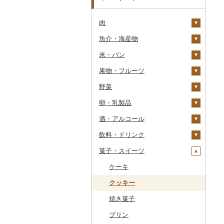
肉
魚介・海産物
牛肉（精肉）
米・パン
牛肉（加工品）
カニ
ステーキ
果物・フルーツ
豚肉（精肉）
エビ
米
すき焼き
ハンバーグ
ズワイガニ
野菜
豚肉（加工品）
いくら
雑穀
ぶどう・マスカット
しゃぶしゃぶ
もつ鍋
ステーキ
タラバガニ
甘エビ
精米
卵・乳製品
鶏肉
うに
餅
いちご
いも
焼肉
ローストビーフ
すき焼き
ハンバーグ
毛ガニ
ボタンエビ
無洗米
巨峰
酒・アルコール
鹿肉
明太子・たらこ
その他穀物加工品
りんご
トマト
卵
牛タン
ビーフジャーキー
しゃぶしゃぶ
もつ鍋
鶏肉（精肉）
かにしゃぶ
伊勢海老
玄米
ナガノパープル
じゃがいも
飲料・ドリンク
馬肉
その他魚卵
パン
もも
玉ねぎ
チーズ
ビール・発泡酒
和牛
その他牛肉（加工品）
焼肉
ハム
ハム・ソーセージ
その他カニ
その他エビ
明太子
金芽米
ピオーネ
さつまいも
フルーツトマト
菓子・スイーツ
羊肉・ラム肉（ジンギス
貝
メロン
ねぎ
ヨーグルト
日本酒
水・ミネラルウォーター
黒毛和牛
アグー豚
ソーセージ・ウインナ
唐揚げ
たらこ
数の子
ゆめぴりか
デラウェア
その他いも
ミニトマト
ビール
カン）
ー
うなぎ
さくらんぼ
とうもろこし
牛乳
焼酎
コーヒー・コーヒー豆
ケーキ
白老牛
その他豚肉（精肉）
中津からあげ
からすみ
帆立（ホタテ）
つや姫
シャインマスカット
その他トマト
発泡酒
純米大吟醸
鴨肉
ベーコン・サラミ
鮮魚
梨
根菜
バター
梅酒
茶
クッキー
仙台牛
水炊き
キャビア
鮑（アワビ）
コシヒカリ
その他ぶどう・マスカ
地ビール・クラフトビ
純米吟醸
芋焼酎
飲料
猪肉
その他豚肉（加工品）
ット
ール
イカ・タコ
マンゴー
アスパラガス
その他乳製品
泡盛
果汁飲料
焼き菓子
米沢牛
地鶏
その他魚卵
牡蠣（カキ）
鮭・サーモン
はえぬき
和梨
人参
大吟醸
麦焼酎
コーヒー豆
飲料
その他肉・加工品
海苔・海藻
みかん・柑橘
豆
ワイン
紅茶
プリン
山形牛
赤鶏さつま
あさり
マグロ
イカ
さがびより
洋梨・ラフランス
大根
吟醸
米焼酎
粉
茶葉・ティーバッグ
りんごジュース