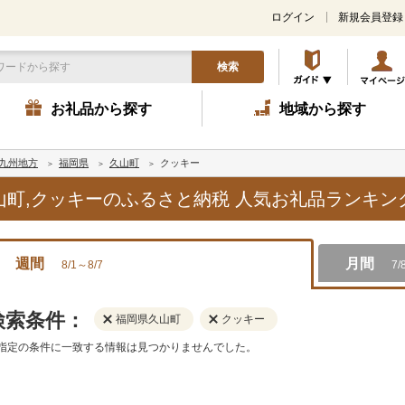
ログイン
新規会員登録
検索
お礼品から探す
地域から探す
九州地方
福岡県
久山町
クッキー
久山町,クッキーのふるさと納税 人気お礼品ランキン
週間
月間
8/1～8/7
7/
検索条件：
福岡県久山町
クッキー
指定の条件に一致する情報は見つかりませんでした。