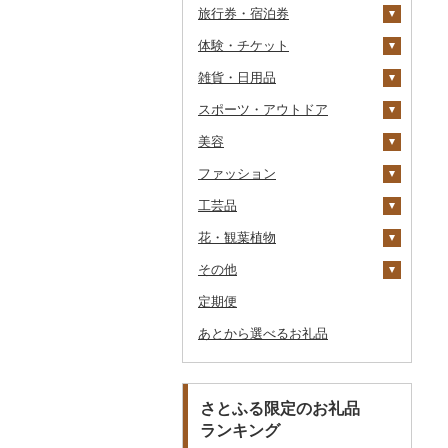
旅行券・宿泊券
パスタ
鍋
塩
季節・空調家電
シュウマイ
カレー
体験・チケット
ひやむぎ
ピザ
醤油
キッチン家電
旅行券
コロッケ
シチュー
肉
雑貨・日用品
そうめん
レトルト
味噌
照明器具
宿泊券
PayPay商品券
その他惣菜
魚
JTBふるさと旅行クー
ポン（Eメール発行）
スポーツ・アウトドア
その他麺
スープ
酢
パソコン・周辺機器
食事券
家具・インテリア
その他鍋
JTBふるさと旅行券
美容
豆腐・納豆
だし
TV・オーディオ・カメラ
温泉・サウナ・スパ利用
寝具
ゴルフ
タンス
（紙券）
券
ファッション
漬物
食用油
美容・健康家電
タオル
釣り
スキンケア
豆腐
机・テーブル
布団
ゴルフボール
その他旅行券
水族館
工芸品
缶詰・瓶詰
はちみつ
カー用品
文房具・印鑑
サイクリング
シャンプー・リンス
鞄・バッグ
納豆
梅干
えごま油
椅子・チェア・ソファ
枕
泉州タオル
ゴルフクラブ
化粧水・乳液・美容液
動物園
花・観葉植物
乾物
ドレッシング
時計
食器
アウトドア・キャンプ
石鹸・ボディーソープ
洋服
織物
キムチ
肉
オリーブオイル
その他家具・インテリ
毛布
その他タオル
ボールペン
ゴルフウェア
洗顔
トートバッグ・ショル
釣り
ア
ダーバッグ
その他
燻製（スモーク）
その他調味料
その他家電
キッチン用品
その他スポーツ
入浴剤
和服
陶器・漆器
観葉植物・苗木
その他漬物
魚
ごま油
タオルケット
ノート・ファイル
グラス・カップ
その他ゴルフ
その他スキンケア
女性・レディース
本場奄美大島紬
ダイビング
キャリーバッグ・スー
定期便
おせち
日用品
アロマ
靴・履物
その他装飾品・工芸品
花
地域サービス
果物
その他食用油
みりん
その他寝具
印鑑
タンブラー
包丁
ウェア・ユニフォーム
男性・メンズ
その他織物
信楽焼
ツケース
スキーチケット・リフト
あとから選べるお礼品
その他加工品
楽器・器材
プロテイン
アクセサリー
盆栽・その他
その他
ジャム
ケチャップ
その他文房具
箸
フライパン
洗剤
その他スポーツ
子供・ベビー
靴・シューズ
唐津焼
数珠
胡蝶蘭
券
その他鞄・バッグ
本・CD・DVD
その他美容
その他服飾小物
その他缶詰・瓶詰
こしょう
スプーン・フォーク・
鍋
トイレットペーパー
その他洋服
スリッパ・下駄・草履
ペンダント・ネックレ
備前焼
工芸品
造花・プリザーブドフ
ゴルフプレー券
ナイフ
ス
ラワー
おもちゃ・ぬいぐるみ
その他調味料
まな板
ティッシュ
その他靴・履物
財布
美濃焼
播州そろばん
花火大会チケット
GDOふるさとゴルフ
さとふる限定のお礼品
皿・椀
ピアス・イヤリング
その他花
プレークーポン
ランキング
ご当地キャラクター
土鍋
その他日用品
ショール・ストール
村上木彫堆朱
美濃和紙
カタログギフト
弁当箱
真珠・パール