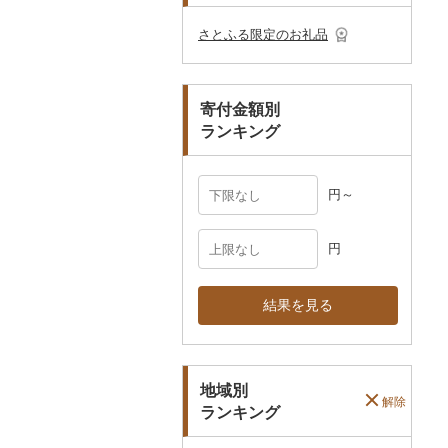
その他のゴルフプレー
ベビー用品
その他キッチン用品
ネクタイ・ベルト
その他陶器・漆器
民芸品
その他体験・チケット
券
その他食器
その他アクセサリー
さとふる限定のお礼品
ペット用品
マフラー・手袋
防災グッズ
その他服飾小物
寄付金額別
その他雑貨
ランキング
円～
円
結果を見る
地域別
解除
ランキング