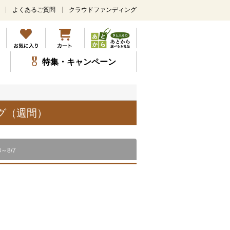
よくあるご質問
クラウドファンディング
メ
イ
ン
コ
ン
特集・キャンペーン
テ
ン
ツ
に
ス
グ（週間）
キ
ッ
プ
8～8/7