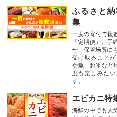
ふるさと納
集
一度の寄付で複
「定期便」。手
せ、保管場所に
受け取ることが
や魚、お米など
度も楽しみたい
す。
エビカニ特
海鮮の中でも人