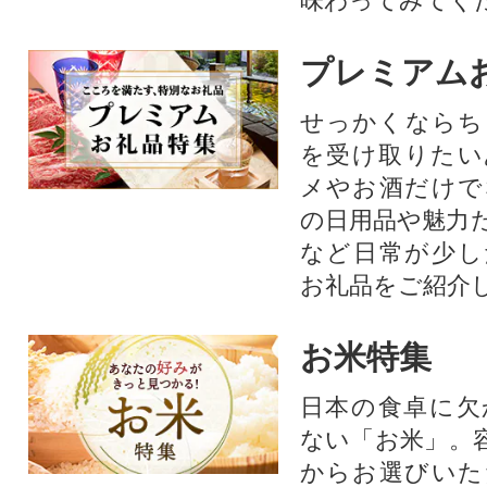
味わってみてく
プレミアム
せっかくならち
を受け取りたい
メやお酒だけで
の日用品や魅力
など日常が少し
お礼品をご紹介
お米特集
日本の食卓に欠
ない「お米」。
からお選びいた