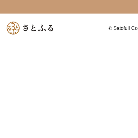
©
Satofull Co.