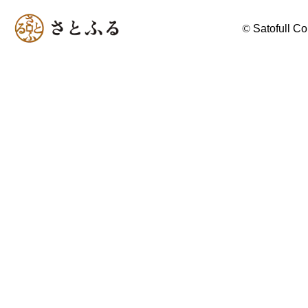
©
Satofull Co.