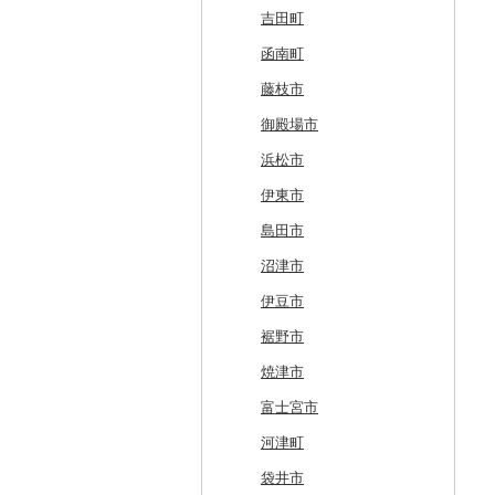
白糠町
鶴田町
滝沢市
名取市
藤里町
小国町
古殿町
常陸太田市
日光市
沼田市
上里町
横芝光町
小金井市
愛川町
新発田市
立山町
野々市市
勝山市
富士河口湖町
南箕輪村
関市
吉田町
釧路町
階上町
住田町
川崎町
湯沢市
南陽市
昭和村
つくばみらい市
小山市
桐生市
川口市
多古町
墨田区
山北町
加茂市
富山県（県庁）
能登町
福井県（県庁）
韮崎市
長野県（県庁）
瑞穂市
函南町
名寄市
深浦町
葛巻町
村田町
大館市
中山町
下郷町
下妻市
宇都宮市
吉岡町
飯能市
白子町
東久留米市
真鶴町
小千谷市
小矢部市
能美市
越前市
南アルプス市
上松町
飛騨市
藤枝市
美唄市
青森市
花巻市
栗原市
由利本荘市
庄内町
西郷村
茨城町
栃木県（県庁）
太田市
長瀞町
栄町
利島村
清川村
田上町
滑川市
津幡町
坂井市
市川三郷町
高山村
岐南町
御殿場市
厚岸町
田子町
岩泉町
富谷市
にかほ市
大石田町
二本松市
神栖市
那珂川町
高山村
羽生市
香取市
瑞穂町
開成町
五泉市
富山市
宝達志水町
あわら市
都留市
南木曽町
大野町
浜松市
南富良野町
新郷村
田野畑村
岩沼市
羽後町
川西町
猪苗代町
常総市
茂木町
みどり市
小鹿野町
習志野市
大島町
藤沢市
三条市
南砺市
金沢市
福井市
山梨県（県庁）
朝日村
山県市
伊東市
上富良野町
横浜町
盛岡市
七ヶ宿町
秋田県（県庁）
鶴岡市
川俣町
東海村
那須烏山市
千代田町
坂戸市
銚子市
府中市
神奈川県（県庁）
見附市
内灘町
大野市
道志村
長野市
羽島市
島田市
和寒町
野辺地町
遠野市
大崎市
秋田市
山形県（県庁）
郡山市
美浦村
矢板市
みなかみ町
鳩山町
君津市
国分寺市
鎌倉市
糸魚川市
かほく市
敦賀市
忍野村
根羽村
本巣市
沼津市
紋別市
佐井村
奥州市
塩竈市
男鹿市
金山町
西会津町
大洗町
さくら市
片品村
埼玉県（県庁）
旭市
東村山市
大和市
胎内市
小松市
おおい町
笛吹市
池田町
川辺町
伊豆市
乙部町
六戸町
雫石町
石巻市
美郷町
東根市
玉川村
河内町
足利市
富岡市
神川町
南房総市
中央区
伊勢原市
上越市
志賀町
永平寺町
中央市
須坂市
大垣市
裾野市
根室市
五所川原市
岩手県（県庁）
多賀城市
東成瀬村
飯豊町
いわき市
ひたちなか市
那須町
館林市
東秩父村
八街市
あきる野市
小田原市
阿賀野市
加賀市
北杜市
川上村
輪之内町
焼津市
三笠市
平川市
一関市
宮城県（県庁）
五城目町
鮭川村
南会津町
龍ケ崎市
鹿沼市
伊勢崎市
横瀬町
東金市
中野区
湯河原町
津南町
鳴沢村
信濃町
神戸町
富士宮市
東川町
蓬田村
久慈市
亘理町
北秋田市
大蔵村
田村市
守谷市
下野市
東吾妻町
三芳町
九十九里町
荒川区
秦野市
新潟県（県庁）
西桂町
南牧村
瑞浪市
河津町
厚真町
中泊町
西和賀町
蔵王町
八峰町
山辺町
磐梯町
常陸大宮市
益子町
前橋市
幸手市
いすみ市
北区
綾瀬市
柏崎市
身延町
伊那市
中津川市
袋井市