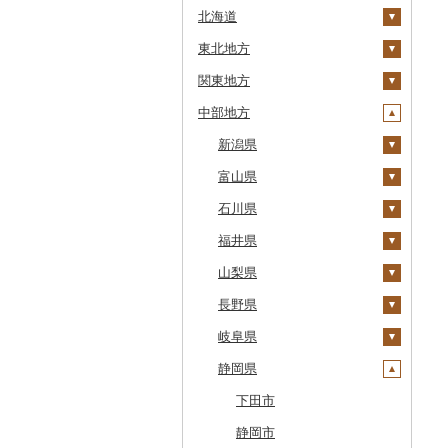
北海道
東北地方
安平町
関東地方
八雲町
青森県
中部地方
鹿部町
岩手県
茨城県
十和田市
江差町
宮城県
栃木県
新潟県
大鰐町
宮古市
土浦市
白老町
秋田県
群馬県
富山県
南部町
軽米町
柴田町
取手市
那須塩原市
十日町市
せたな町
山形県
埼玉県
石川県
五戸町
岩手町
色麻町
大潟村
つくば市
市貝町
榛東村
弥彦村
射水市
旭川市
福島県
千葉県
福井県
藤崎町
矢巾町
丸森町
横手市
村山市
稲敷市
塩谷町
下仁田町
春日部市
阿賀町
氷見市
羽咋市
森町
東京都
山梨県
六ヶ所村
釜石市
大衡村
能代市
尾花沢市
天栄村
潮来市
上三川町
玉村町
蕨市
勝浦市
出雲崎町
朝日町
七尾市
美浜町
稚内市
神奈川県
長野県
東北町
野田村
加美町
小坂町
上山市
広野町
五霞町
佐野市
安中市
戸田市
袖ケ浦市
八王子市
魚沼市
高岡市
白山市
小浜市
富士吉田市
標津町
岐阜県
三戸町
普代村
利府町
仙北市
河北町
鏡石町
北茨城市
真岡市
川場村
毛呂山町
我孫子市
日野市
南足柄市
佐渡市
魚津市
穴水町
越前町
甲斐市
高森町
清里町
静岡県
東通村
一戸町
白石市
井川町
酒田市
須賀川市
境町
高根沢町
昭和村
久喜市
長柄町
昭島市
松田町
燕市
砺波市
輪島市
若狭町
山梨市
御代田町
養老町
北斗市
黒石市
陸前高田市
登米市
潟上市
新庄市
小野町
かすみがうら市
大田原市
甘楽町
ふじみ野市
芝山町
武蔵村山市
大井町
南魚沼市
入善町
中能登町
鯖江市
富士川町
飯田市
八百津町
下田市
留萌市
おいらせ町
紫波町
山元町
三種町
長井市
棚倉町
牛久市
栃木市
明和町
川島町
八千代市
葛飾区
中井町
関川村
黒部市
石川県（県庁）
高浜町
大月市
青木村
池田町
静岡市