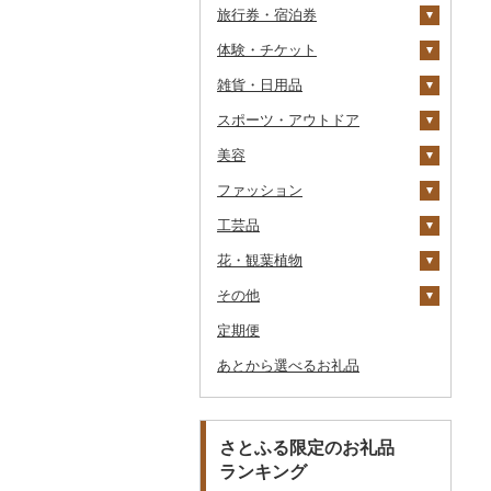
旅行券・宿泊券
パスタ
鍋
塩
季節・空調家電
シュウマイ
カレー
体験・チケット
ひやむぎ
ピザ
醤油
キッチン家電
旅行券
コロッケ
シチュー
肉
雑貨・日用品
そうめん
レトルト
味噌
照明器具
宿泊券
PayPay商品券
その他惣菜
魚
JTBふるさと旅行クー
ポン（Eメール発行）
スポーツ・アウトドア
その他麺
スープ
酢
パソコン・周辺機器
食事券
家具・インテリア
その他鍋
JTBふるさと旅行券
美容
豆腐・納豆
だし
TV・オーディオ・カメラ
温泉・サウナ・スパ利用
寝具
ゴルフ
タンス
（紙券）
券
ファッション
漬物
食用油
美容・健康家電
タオル
釣り
スキンケア
豆腐
机・テーブル
布団
ゴルフボール
その他旅行券
水族館
工芸品
缶詰・瓶詰
はちみつ
カー用品
文房具・印鑑
サイクリング
シャンプー・リンス
鞄・バッグ
納豆
梅干
えごま油
椅子・チェア・ソファ
枕
泉州タオル
ゴルフクラブ
化粧水・乳液・美容液
動物園
花・観葉植物
乾物
ドレッシング
時計
食器
アウトドア・キャンプ
石鹸・ボディーソープ
洋服
織物
キムチ
肉
オリーブオイル
その他家具・インテリ
毛布
その他タオル
ボールペン
ゴルフウェア
洗顔
トートバッグ・ショル
釣り
ア
ダーバッグ
その他
燻製（スモーク）
その他調味料
その他家電
キッチン用品
その他スポーツ
入浴剤
和服
陶器・漆器
観葉植物・苗木
その他漬物
魚
ごま油
タオルケット
ノート・ファイル
グラス・カップ
その他ゴルフ
その他スキンケア
女性・レディース
本場奄美大島紬
ダイビング
キャリーバッグ・スー
定期便
おせち
日用品
アロマ
靴・履物
その他装飾品・工芸品
花
地域サービス
果物
その他食用油
みりん
その他寝具
印鑑
タンブラー
包丁
ウェア・ユニフォーム
男性・メンズ
その他織物
信楽焼
ツケース
スキーチケット・リフト
あとから選べるお礼品
その他加工品
楽器・器材
プロテイン
アクセサリー
盆栽・その他
その他
ジャム
ケチャップ
その他文房具
箸
フライパン
洗剤
その他スポーツ
子供・ベビー
靴・シューズ
唐津焼
数珠
胡蝶蘭
券
その他鞄・バッグ
本・CD・DVD
その他美容
その他服飾小物
その他缶詰・瓶詰
こしょう
スプーン・フォーク・
鍋
トイレットペーパー
その他洋服
スリッパ・下駄・草履
ペンダント・ネックレ
備前焼
工芸品
造花・プリザーブドフ
ゴルフプレー券
ナイフ
ス
ラワー
おもちゃ・ぬいぐるみ
その他調味料
まな板
ティッシュ
その他靴・履物
財布
美濃焼
播州そろばん
花火大会チケット
GDOふるさとゴルフ
さとふる限定のお礼品
皿・椀
ピアス・イヤリング
その他花
プレークーポン
ランキング
ご当地キャラクター
土鍋
その他日用品
ショール・ストール
村上木彫堆朱
美濃和紙
カタログギフト
弁当箱
真珠・パール