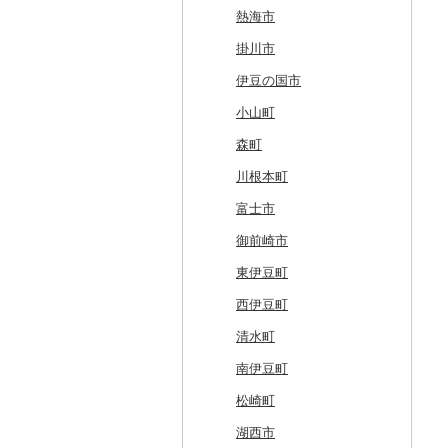
奥尻町
外ヶ浜町
北上市
女川町
鹿角市
戸沢村
三春町
笠間市
芳賀町
藤岡市
日高市
東庄町
多摩市
横須賀市
村上市
早川町
立科町
高山市
熱海市
網走市
つがる市
平泉町
気仙沼市
大仙市
舟形町
本宮市
行方市
野木町
邑楽町
蓮田市
館山市
稲城市
三浦市
妙高市
南部町
東御市
郡上市
掛川市
浦河町
弘前市
洋野町
美里町
八郎潟町
最上町
柳津町
結城市
板倉町
川越市
大網白里市
世田谷区
大磯町
聖籠町
昭和町
中野市
白川村
伊豆の国市
広尾町
鰺ヶ沢町
大船渡市
松島町
真室川町
鮫川村
城里町
嬬恋村
宮代町
一宮町
日の出町
箱根町
刈羽村
甲府市
豊丘村
御嵩町
小山町
中札内村
むつ市
山田町
大和町
寒河江市
福島市
水戸市
草津町
吉見町
佐倉市
板橋区
横浜市
湯沢町
甲州市
売木村
海津市
森町
滝川市
田舎館村
大槌町
大郷町
西川町
新地町
鉾田市
高崎市
東松山市
木更津市
渋谷区
茅ヶ崎市
新潟市
丹波山村
小諸市
関ケ原町
川根本町
比布町
青森県（県庁）
南三陸町
高畠町
葛尾村
桜川市
群馬県（県庁）
入間市
茂原市
千代田区
川崎市
木曽町
七宗町
富士市
鶴居村
三沢市
仙台市
山形市
三島町
石岡市
大泉町
志木市
野田市
新宿区
厚木市
箕輪町
笠松町
御前崎市
釧路市
西目屋村
大河原町
三川町
桑折町
茨城県（県庁）
長野原町
北本市
山武市
江東区
海老名市
駒ヶ根市
東白川村
東伊豆町
苫前町
角田市
大江町
矢吹町
坂東市
中之条町
桶川市
鴨川市
青梅市
相模原市
王滝村
土岐市
西伊豆町
当別町
涌谷町
米沢市
国見町
小美玉市
加須市
印西市
国立市
座間市
千曲市
岐阜県（県庁）
清水町
占冠村
東松島市
檜枝岐村
日立市
三郷市
神崎町
品川区
二宮町
辰野町
下呂市
南伊豆町
上士幌町
喜多方市
大子町
八潮市
船橋市
福生市
茅野市
多治見市
松崎町
平取町
南相馬市
鹿嶋市
越生町
千葉市
小平市
喬木村
垂井町
湖西市