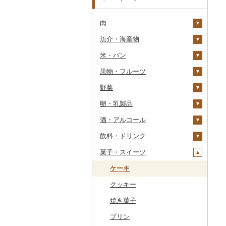
肉
魚介・海産物
牛肉（精肉）
米・パン
牛肉（加工品）
カニ
ステーキ
果物・フルーツ
豚肉（精肉）
エビ
米
すき焼き
ハンバーグ
ズワイガニ
野菜
豚肉（加工品）
いくら
雑穀
ぶどう・マスカット
しゃぶしゃぶ
もつ鍋
ステーキ
タラバガニ
甘エビ
精米
卵・乳製品
鶏肉
うに
餅
いちご
いも
焼肉
ローストビーフ
すき焼き
ハンバーグ
毛ガニ
ボタンエビ
無洗米
巨峰
酒・アルコール
鹿肉
明太子・たらこ
その他穀物加工品
りんご
トマト
卵
牛タン
ビーフジャーキー
しゃぶしゃぶ
もつ鍋
鶏肉（精肉）
かにしゃぶ
伊勢海老
玄米
ナガノパープル
じゃがいも
飲料・ドリンク
馬肉
その他魚卵
パン
もも
玉ねぎ
チーズ
ビール・発泡酒
和牛
その他牛肉（加工品）
焼肉
ハム
ハム・ソーセージ
その他カニ
その他エビ
明太子
金芽米
ピオーネ
さつまいも
フルーツトマト
菓子・スイーツ
羊肉・ラム肉（ジンギス
貝
メロン
ねぎ
ヨーグルト
日本酒
水・ミネラルウォーター
黒毛和牛
アグー豚
ソーセージ・ウインナ
唐揚げ
たらこ
数の子
ゆめぴりか
デラウェア
その他いも
ミニトマト
ビール
カン）
ー
うなぎ
さくらんぼ
とうもろこし
牛乳
焼酎
コーヒー・コーヒー豆
ケーキ
白老牛
その他豚肉（精肉）
中津からあげ
からすみ
帆立（ホタテ）
つや姫
シャインマスカット
その他トマト
発泡酒
純米大吟醸
鴨肉
ベーコン・サラミ
鮮魚
梨
根菜
バター
梅酒
茶
クッキー
仙台牛
水炊き
キャビア
鮑（アワビ）
コシヒカリ
その他ぶどう・マスカ
地ビール・クラフトビ
純米吟醸
芋焼酎
飲料
猪肉
その他豚肉（加工品）
ット
ール
イカ・タコ
マンゴー
アスパラガス
その他乳製品
泡盛
果汁飲料
焼き菓子
米沢牛
地鶏
その他魚卵
牡蠣（カキ）
鮭・サーモン
はえぬき
和梨
人参
大吟醸
麦焼酎
コーヒー豆
飲料
その他肉・加工品
海苔・海藻
みかん・柑橘
豆
ワイン
紅茶
プリン
山形牛
赤鶏さつま
あさり
マグロ
イカ
さがびより
洋梨・ラフランス
大根
吟醸
米焼酎
粉
茶葉・ティーバッグ
りんごジュース