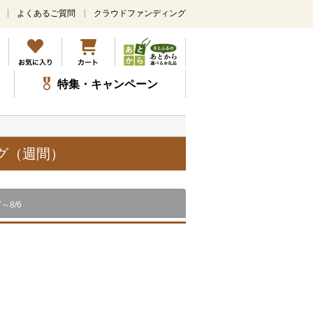
よくあるご質問
クラウドファンディング
メ
イ
ン
コ
ン
特集・キャンペーン
テ
ン
ツ
に
ス
グ（週間）
キ
ッ
プ
7～8/6