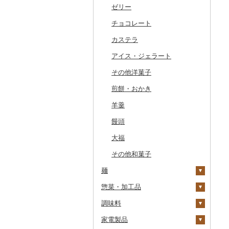
干物
すいか
きのこ
ウイスキー
その他飲料・ジュース
ゼリー
常陸牛
その他鶏肉
しじみ
イワシ
タコ
海苔
あきたこまち
みかん
自然薯
その他日本酒
黒糖焼酎
白ワイン
ドリップ
静岡茶
みかんジュース（オレ
飲料
ンジジュース）
その他魚介・加工品
キウイ
その他野菜
リキュール・洋酒
チョコレート
上州牛
サザエ
カツオ
わかめ
ししゃも
ひとめぼれ
レモン
レンコン
しいたけ
その他焼酎
赤ワイン
足柄茶
茶葉・ティーバッグ
野菜ジュース
その他果汁飲料
柿（カキ）
甘酒
カステラ
飛騨牛
はまぐり
金目鯛
ひじき
その他干物
しらす・ちりめん
ミルキークィーン
不知火・デコポン
にんにく・生姜
松茸
山菜
シャンパン・スパーク
知覧茶
炭酸飲料
リングワイン
ドライフルーツ
ノンアルコール
アイス・ジェラート
近江牛
その他貝
クエ
その他海苔・海藻
かまぼこ・練り製品
ななつぼし
せとか
その他根菜
その他きのこ
かぼちゃ
八女茶
豆乳
その他ワイン
その他果物
その他酒
その他洋菓子
神戸牛・神戸ビーフ
くじら
その他魚介・加工品
その他米
文旦
干し柿
茄子
その他茶
その他飲料・ジュース
煎餅・おかき
但馬牛
サバ
まどんな
干し芋
びわ
レタス
羊羹
土佐あかうし
さんま
ポンカン
その他ドライフルーツ
ブルーベリー
その他野菜
饅頭
佐賀牛
鯛
その他柑橘
パイナップル
大福
長崎和牛
のどぐろ
栗
その他和菓子
あか牛
ふぐ
その他果物
麺
宮崎牛
ブリ
惣菜・加工品
ラーメン
その他牛肉（精肉）
ほっけ
調味料
うどん
惣菜
その他鮮魚
家電製品
そば
カレー・シチュー
砂糖
餃子