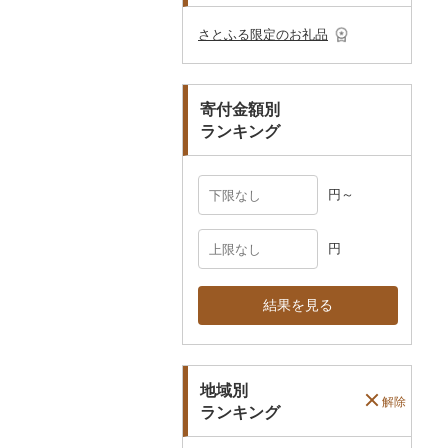
その他のゴルフプレー
ベビー用品
その他キッチン用品
ネクタイ・ベルト
その他陶器・漆器
民芸品
その他体験・チケット
券
その他食器
その他アクセサリー
さとふる限定のお礼品
ペット用品
マフラー・手袋
防災グッズ
その他服飾小物
寄付金額別
その他雑貨
ランキング
円～
円
結果を見る
地域別
解除
ランキング