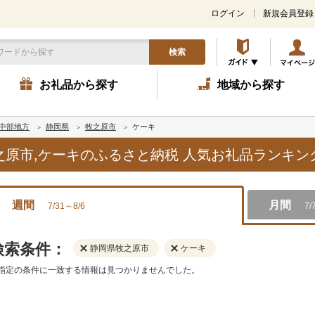
ログイン
新規会員登録
検索
お礼品から探す
地域から探す
中部地方
静岡県
牧之原市
ケーキ
牧之原市,ケーキのふるさと納税 人気お礼品ランキン
週間
月間
7/31～8/6
7/
検索条件：
静岡県牧之原市
ケーキ
指定の条件に一致する情報は見つかりませんでした。