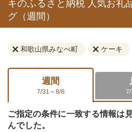
キのふるさと納税 人気お礼
グ（週間）
和歌山県みなべ町
ケーキ
週間
7/31～8/6
7
ご指定の条件に一致する情報は
んでした。