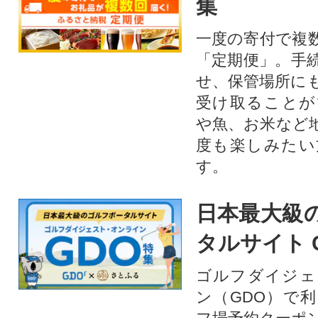
集
一度の寄付で複
「定期便」。手
せ、保管場所に
受け取ることが
や魚、お米など
度も楽しみたい
す。
日本最大級
タルサイト 
ゴルフダイジェ
ン（GDO）で