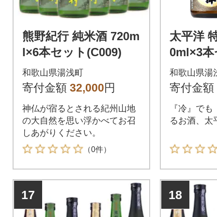
熊野紀行 純米酒 720m
太平洋 特
l×6本セット(C009)
0ml×3
箱入/尾崎
和歌山県湯浅町
和歌山県湯
寄付金額
32,000
円
寄付金額
神仏が宿るとされる紀州山地
『冷』でも
の大自然を思い浮かべてお召
るお酒、太
しあがりください。
（0件）
17
18