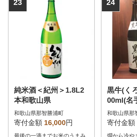
23
24
純米酒＜紀州＞1.8L2
黒牛(く
本和歌山県
00ml(
2本
和歌山県那智勝浦町
和歌山県那
寄付金額
16,000
円
寄付金額
最後の一滴までお米のうまみ
燗から冷や