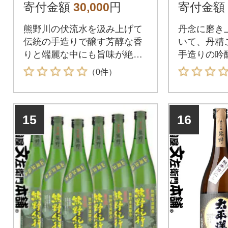
8)
寄付金額
30,000
円
寄付金額
熊野川の伏流水を汲み上げて
丹念に磨き
伝統の手造りで醸す芳醇な香
いて、丹精
りと端麗な中にも旨味が絶妙
手造りの吟
に調和された逸品です。
（0件）
15
16