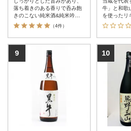
しっかりとした旨みがあり、
当蔵を代表
落ち着きのある香りで呑み飽
牛」と和歌
きのこない純米酒&純米吟醸
を使ったリ
酒です。
です。
（4件）
9
10