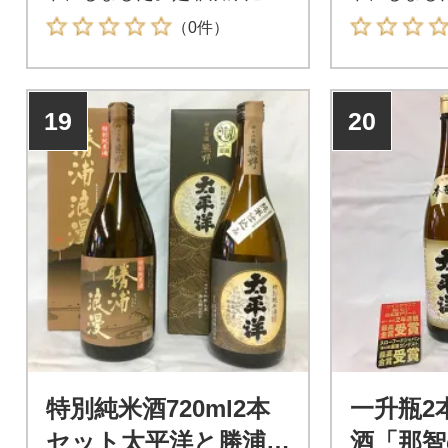
てください。
てください
（0件）
19
20
特別純米酒720ml2本
一升瓶2
セット太平洋と勝浦浪
酒「那智