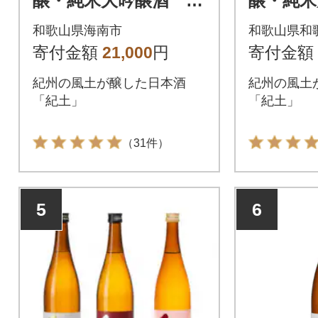
醸・純米大吟醸酒 72
醸・純米
0ml 3本セット
0ml 
和歌山県海南市
和歌山県和
寄付金額
21,000
円
寄付金額
紀州の風土が醸した日本酒
紀州の風土
「紀土」
「紀土」
（31件）
5
6