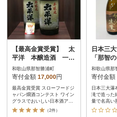
【最高金賞受賞】 太
日本三大
平洋 本醸造酒 一升
「那智の
瓶 2本
純米酒と
和歌山県那智勝浦町
和歌山県那
酒「勝浦
寄付金額
17,000
円
寄付金額
最高金賞受賞 スローフードジ
日本三大瀑
ャパン燗酒コンテスト ワイン
滝で造った
グラスでおいしい日本酒アワ
量で名高い
ード2017
う純米酒「
（2件）