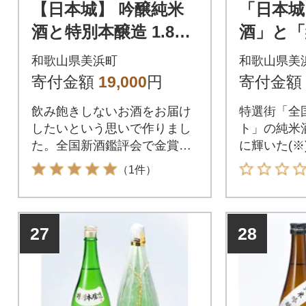
【日本城】 吟醸純米
「日本城
酒と特別本醸造 1.8L×
酒」と
2種セット
根来」7
和歌山県美浜町
和歌山県美
セット
寄付金額
19,000
円
寄付金額
飲み飽きしないお酒をお届け
特選街「全
したいという思いで作りまし
ト」の純米
た。全国新酒鑑評会で金賞を1
に輝いた(※
1度受賞。
べセット
（1件）
27
28