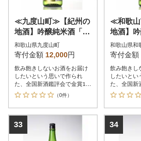
≪九度山町≫【紀州の
≪和歌山
地酒】吟醸純米酒「日
地酒】吟
本城」1.8L
本城」1.
和歌山県九度山町
和歌山県和
寄付金額
12,000
円
寄付金額
飲み飽きしないお酒をお届け
飲み飽きし
したいという思いで作られ
したいとい
た、全国新酒鑑評会で金賞11
た、全国新
度受賞の日本城ライナップ
度受賞の日
（0件）
33
34