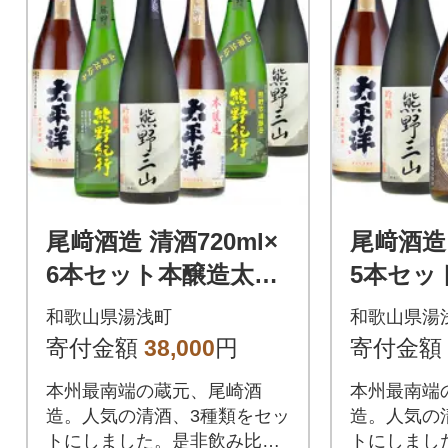
尾﨑酒造 清酒720ml×
尾﨑酒造 
6本セット本醸造太平
5本セッ
洋/熊野三山/熊野紀行
洋/熊野
和歌山県湯浅町
和歌山県湯
(C012)
特別純米
寄付金額
38,000
円
寄付金額
11)
本州最南端の蔵元、尾崎酒
本州最南端
造。人気の清酒、3種類をセッ
造。人気の
トにしました。是非飲み比べ
トにしまし