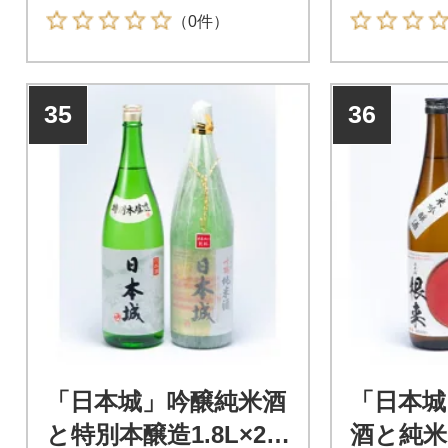
度受賞の日本城ライナップ
度受賞の日
（0件）
35
36
「日本城」吟醸純米酒
「日本城
と特別本醸造1.8L×2種
酒と純米