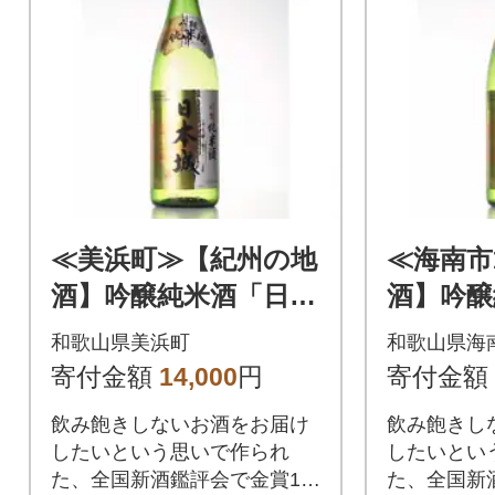
≪美浜町≫【紀州の地
≪海南市
酒】吟醸純米酒「日本
酒】吟醸
城」1.8L
城」1.8L
和歌山県美浜町
和歌山県海
寄付金額
14,000
円
寄付金額
飲み飽きしないお酒をお届け
飲み飽きし
したいという思いで作られ
したいとい
た、全国新酒鑑評会で金賞11
た、全国新