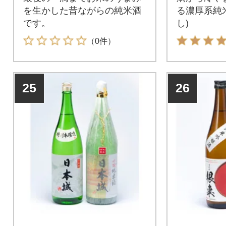
を生かした昔ながらの純米酒
る濃厚系純
です。
し)
（0件）
25
26