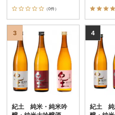
（0件）
3
4
紀土 純米・純米吟
紀土 純