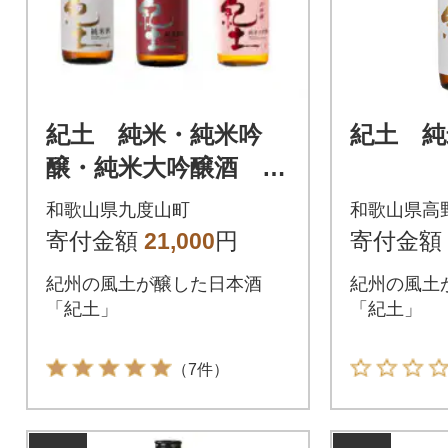
紀土 純米・純米吟
紀土 純
醸・純米大吟醸酒 72
0ml 3本セット
和歌山県九度山町
和歌山県高
寄付金額
21,000
円
寄付金額
紀州の風土が醸した日本酒
紀州の風土
「紀土」
「紀土」
（7件）