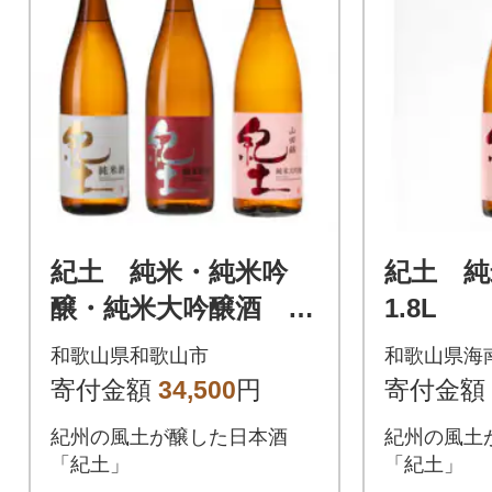
紀土 純米・純米吟
紀土 
醸・純米大吟醸酒 1.
1.8L
8L 3本セット
和歌山県和歌山市
和歌山県海
寄付金額
34,500
円
寄付金額
紀州の風土が醸した日本酒
紀州の風土
「紀土」
「紀土」