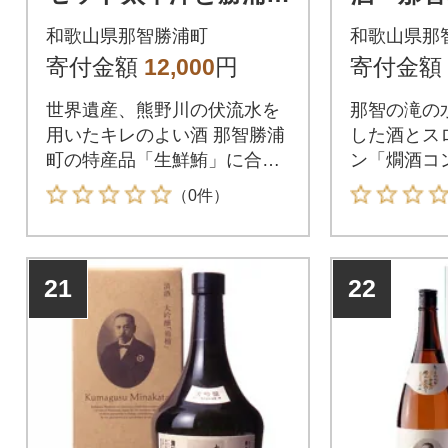
漫
造酒「太
和歌山県那智勝浦町
和歌山県那
寄付金額
12,000
円
寄付金額
世界遺産、熊野川の伏流水を
那智の滝の
用いたキレのよい酒 那智勝浦
した酒とス
町の特産品「生鮮鮪」に合う
ン「燗酒コン
特別純米酒
高金賞受賞
（0件）
21
22