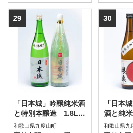
29
30
「日本城」吟醸純米酒
「日本城
と特別本醸造 1.8L×2
酒と純米
種セット
来」 7
和歌山県九度山町
和歌山県九
セット