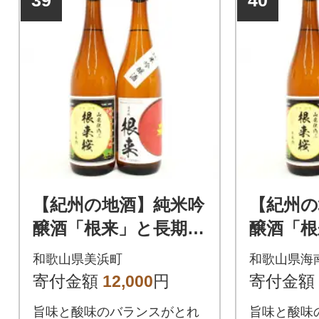
39
40
【紀州の地酒】純米吟
【紀州の
醸酒「根来」と長期熟
醸酒「根
成山廃仕込み「根来
成山廃仕
和歌山県美浜町
和歌山県海
桜」各720ml 2本セ
桜」各72
寄付金額
12,000
円
寄付金額
ット(美浜町)
ット(海
旨味と酸味のバランスがとれ
旨味と酸味