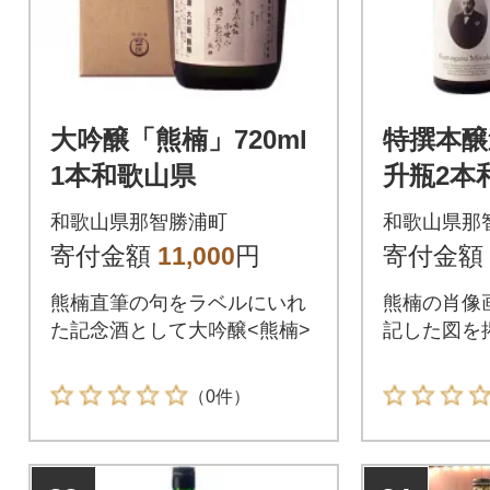
大吟醸「熊楠」720ml
特撰本醸
1本和歌山県
升瓶2本
和歌山県那智勝浦町
和歌山県那
寄付金額
11,000
円
寄付金額
熊楠直筆の句をラベルにいれ
熊楠の肖像
た記念酒として大吟醸<熊楠>
記した図を
（0件）