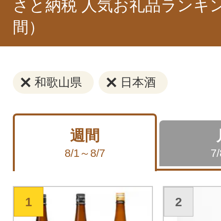
さと納税 人気お礼品ランキ
間）
和歌山県
日本酒
週間
8/1～8/7
7
1
2