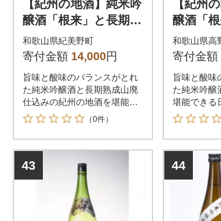
【紀州の地酒】純米吟
【紀州の
醸酒「根来」と長期熟
醸酒「根
成山廃仕込み「根来
成山廃仕
和歌山県紀美野町
和歌山県高
桜」各720ml 2本セ
桜」各72
寄付金額
14,000
円
寄付金額
ット(紀美野町)
ット(高
旨味と酸味のバランスがとれ
旨味と酸味
た純米吟醸酒と長期熟成山廃
た純米吟醸
仕込みの紀州の地酒を堪能で
堪能できる
きる日本酒です。
す。
（0件）
43
44