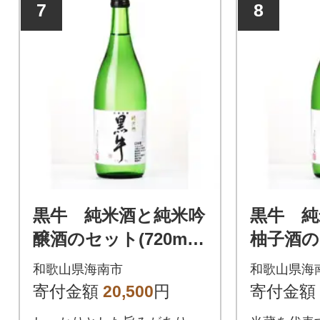
7
8
黒牛 純米酒と純米吟
黒牛 純
醸酒のセット(720ml×
柚子酒の
3本)
l×3本)
和歌山県海南市
和歌山県海
寄付金額
20,500
円
寄付金額