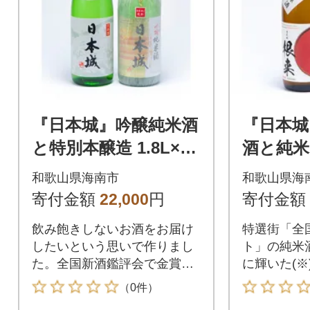
『日本城』吟醸純米酒
『日本城
と特別本醸造 1.8L×2
酒と純米
種セット
来』72
和歌山県海南市
和歌山県海
ット
寄付金額
22,000
円
寄付金額
飲み飽きしないお酒をお届け
特選街「全
したいという思いで作りまし
ト」の純米
た。全国新酒鑑評会で金賞を1
に輝いた(※
1度受賞。
べセット
（0件）