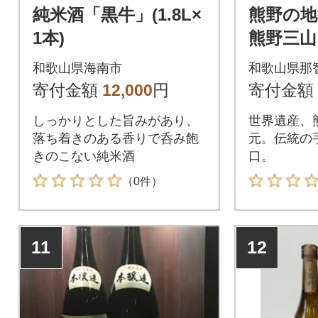
純米酒「黒牛」(1.8L×
熊野の
1本)
熊野三山 
和歌山県海南市
和歌山県那
寄付金額
12,000
円
寄付金額
しっかりとした旨みがあり、
世界遺産、
落ち着きのある香りで呑み飽
元。伝統の
きのこない純米酒
口。
（0件）
11
12