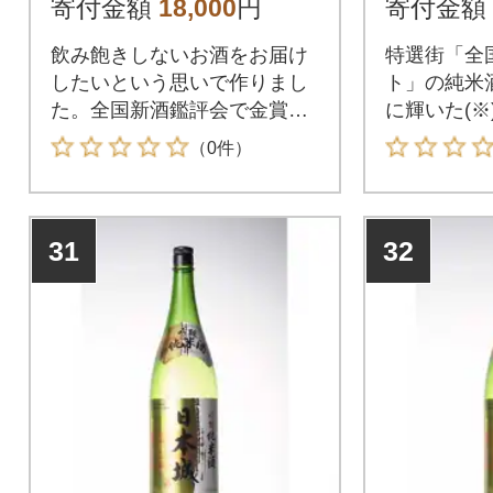
寄付金額
18,000
円
寄付金額
飲み飽きしないお酒をお届け
特選街「全
したいという思いで作りまし
ト」の純米
た。全国新酒鑑評会で金賞を1
に輝いた(※
1度受賞。
べセット
（0件）
31
32