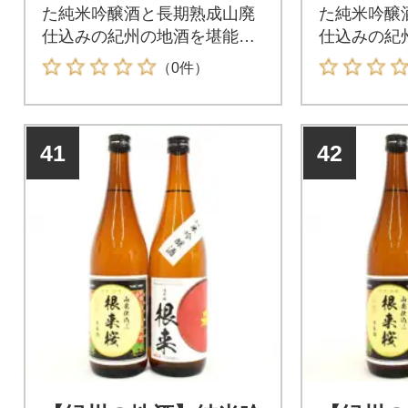
た純米吟醸酒と長期熟成山廃
た純米吟醸
仕込みの紀州の地酒を堪能で
仕込みの紀
きる日本酒です。
きる日本酒
（0件）
41
42