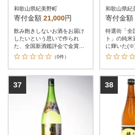
セット(紀美野町)
来」72
和歌山県紀美野町
和歌山県紀
ット (紀
寄付金額
21,000
円
寄付金額
飲み飽きしないお酒をお届け
特選街「全
したいという思いで作られ
ト」の純米
た、全国新酒鑑評会で金賞を1
に輝いた(※
1度受賞したお酒です。
べセット
（0件）
37
38