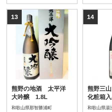
13
14
熊野の地酒 太平洋
熊野三山
大吟醸 1.8L
化粧箱入/
セット/尾
和歌山県那智勝浦町
和歌山県湯