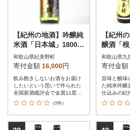
【紀州の地酒】吟醸純
【紀州の
米酒「日本城」1800m
醸酒「根
l(紀美野町)
成山廃仕
和歌山県紀美野町
和歌山県九
桜」各72
寄付金額
16,000
円
寄付金額
ット(九
飲み飽きしないお酒をお届け
旨味と酸味
したいという思いで作られた
た純米吟醸
全国新酒鑑評会で金賞11度受
仕込みの紀
賞の日本城です。
きる日本酒
（0件）