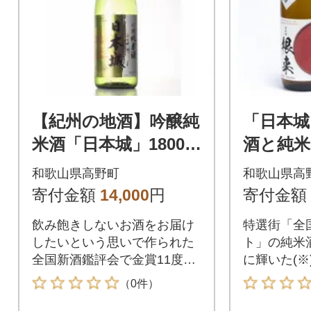
【紀州の地酒】吟醸純
「日本城
米酒「日本城」1800m
酒と純米
l(高野町)
来」72
和歌山県高野町
和歌山県高
ット (高
寄付金額
14,000
円
寄付金額
飲み飽きしないお酒をお届け
特選街「全
したいという思いで作られた
ト」の純米
全国新酒鑑評会で金賞11度受
に輝いた(※
賞の日本城です。
べセット
（0件）