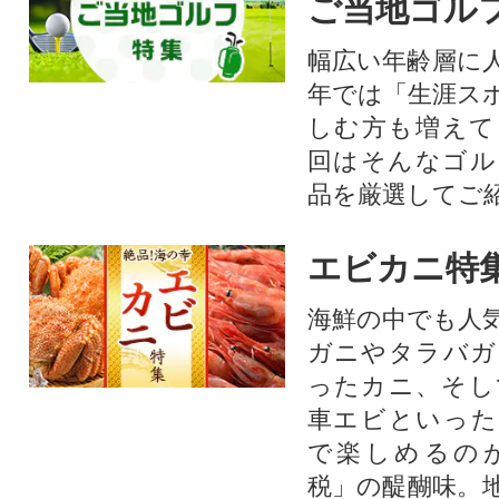
ご当地ゴル
幅広い年齢層に
年では「生涯ス
しむ方も増えて
回はそんなゴル
品を厳選してご
エビカニ特
海鮮の中でも人
ガニやタラバガ
ったカニ、そし
車エビといった
で楽しめるの
税」の醍醐味。