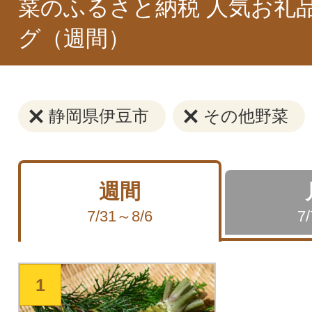
菜のふるさと納税 人気お礼
グ（週間）
静岡県伊豆市
その他野菜
週間
7/31～8/6
7
1