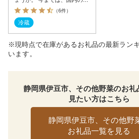
央市場や首都圏の料亭などに
（6件）
出荷してしまうことがほとん
冷蔵
どで、御家庭に直接お届けす
ることができませんでした。
しかし、新型コロナウイルス
※現時点で在庫があるお礼品の最新ラン
の影響で外食産業の需要が減
います。
った今、首都圏の料亭で使用
されるわさびの中でも高級品
種である【真妻】を伊豆市ふ
るさと納税の返礼品としてお
届けすることができるように
静岡県伊豆市、その他野菜のお礼
なりました!
見たい方はこちら
静岡県伊豆市、その他野
お礼品一覧を見る