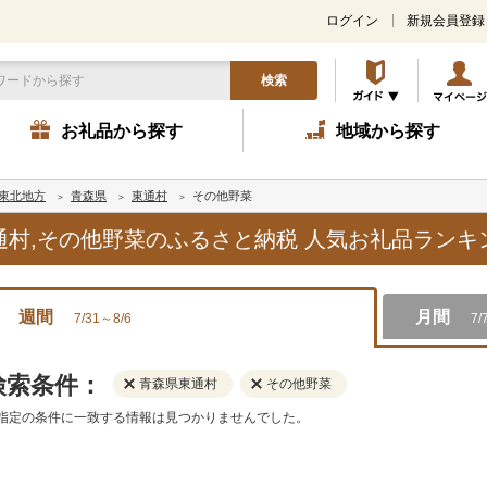
ログイン
新規会員登録
検索
お礼品から探す
地域から探す
東北地方
青森県
東通村
その他野菜
東通村,その他野菜のふるさと納税 人気お礼品ラン
週間
月間
7/31～8/6
7/
検索条件：
青森県東通村
その他野菜
指定の条件に一致する情報は見つかりませんでした。