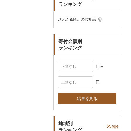
プレークーポン
ランキング
ご当地キャラクター
土鍋
その他日用品
ショール・ストール
村上木彫堆朱
美濃和紙
カタログギフト
弁当箱
真珠・パール
その他のゴルフプレー
ベビー用品
その他キッチン用品
ネクタイ・ベルト
その他陶器・漆器
民芸品
その他体験・チケット
券
その他食器
その他アクセサリー
さとふる限定のお礼品
ペット用品
マフラー・手袋
防災グッズ
その他服飾小物
寄付金額別
その他雑貨
ランキング
円～
円
結果を見る
地域別
解除
ランキング