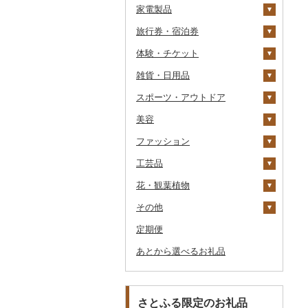
家電製品
ワイン
紅茶
プリン
そば
カレー・シチュー
砂糖
吟醸
米焼酎
粉
茶葉・ティーバッグ
りんごジュース
餃子
旅行券・宿泊券
ウイスキー
その他飲料・ジュース
ゼリー
パスタ
鍋
塩
季節・空調家電
その他日本酒
黒糖焼酎
白ワイン
ドリップ
静岡茶
みかんジュース（オレ
飲料
シュウマイ
カレー
ンジジュース）
体験・チケット
リキュール・洋酒
チョコレート
ひやむぎ
ピザ
醤油
キッチン家電
旅行券
その他焼酎
赤ワイン
足柄茶
茶葉・ティーバッグ
野菜ジュース
コロッケ
シチュー
肉
その他果汁飲料
雑貨・日用品
甘酒
カステラ
そうめん
レトルト
味噌
照明器具
宿泊券
PayPay商品券
シャンパン・スパーク
知覧茶
炭酸飲料
その他惣菜
魚
JTBふるさと旅行クー
リングワイン
ポン（Eメール発行）
スポーツ・アウトドア
ノンアルコール
アイス・ジェラート
その他麺
スープ
酢
パソコン・周辺機器
食事券
家具・インテリア
八女茶
豆乳
その他鍋
その他ワイン
JTBふるさと旅行券
美容
その他酒
その他洋菓子
豆腐・納豆
だし
TV・オーディオ・カメラ
温泉・サウナ・スパ利用
寝具
ゴルフ
その他茶
その他飲料・ジュース
タンス
（紙券）
券
ファッション
煎餅・おかき
漬物
食用油
美容・健康家電
タオル
釣り
スキンケア
豆腐
机・テーブル
布団
ゴルフボール
その他旅行券
水族館
工芸品
羊羹
缶詰・瓶詰
はちみつ
カー用品
文房具・印鑑
サイクリング
シャンプー・リンス
鞄・バッグ
納豆
梅干
えごま油
椅子・チェア・ソファ
枕
泉州タオル
ゴルフクラブ
化粧水・乳液・美容液
動物園
花・観葉植物
饅頭
乾物
ドレッシング
時計
食器
アウトドア・キャンプ
石鹸・ボディーソープ
洋服
織物
キムチ
肉
オリーブオイル
その他家具・インテリ
毛布
その他タオル
ボールペン
ゴルフウェア
洗顔
トートバッグ・ショル
釣り
ア
ダーバッグ
その他
大福
燻製（スモーク）
その他調味料
その他家電
キッチン用品
その他スポーツ
入浴剤
和服
陶器・漆器
観葉植物・苗木
その他漬物
魚
ごま油
タオルケット
ノート・ファイル
グラス・カップ
その他ゴルフ
その他スキンケア
女性・レディース
本場奄美大島紬
ダイビング
キャリーバッグ・スー
定期便
その他和菓子
おせち
日用品
アロマ
靴・履物
その他装飾品・工芸品
花
地域サービス
果物
その他食用油
みりん
その他寝具
印鑑
タンブラー
包丁
ウェア・ユニフォーム
男性・メンズ
その他織物
信楽焼
ツケース
スキーチケット・リフト
あとから選べるお礼品
その他加工品
楽器・器材
プロテイン
アクセサリー
盆栽・その他
その他
ジャム
ケチャップ
その他文房具
箸
フライパン
洗剤
その他スポーツ
子供・ベビー
靴・シューズ
唐津焼
数珠
胡蝶蘭
券
その他鞄・バッグ
本・CD・DVD
その他美容
その他服飾小物
その他缶詰・瓶詰
こしょう
スプーン・フォーク・
鍋
トイレットペーパー
その他洋服
スリッパ・下駄・草履
ペンダント・ネックレ
備前焼
工芸品
造花・プリザーブドフ
ゴルフプレー券
ナイフ
ス
ラワー
おもちゃ・ぬいぐるみ
その他調味料
まな板
ティッシュ
その他靴・履物
財布
美濃焼
播州そろばん
花火大会チケット
GDOふるさとゴルフ
さとふる限定のお礼品
皿・椀
ピアス・イヤリング
その他花