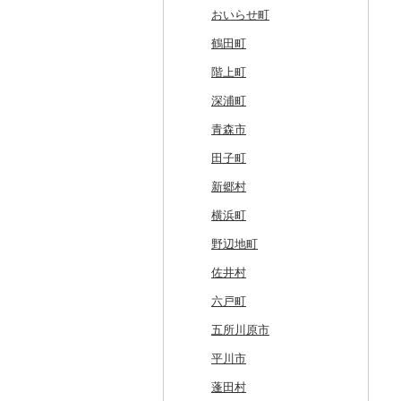
留萌市
おいらせ町
白糠町
鶴田町
釧路町
階上町
名寄市
深浦町
美唄市
青森市
厚岸町
田子町
南富良野町
新郷村
上富良野町
横浜町
和寒町
野辺地町
紋別市
佐井村
乙部町
六戸町
根室市
五所川原市
三笠市
平川市
東川町
蓬田村