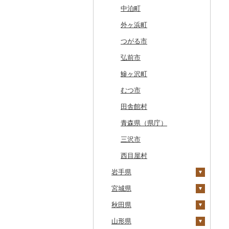
厚真町
中泊町
奥尻町
外ヶ浜町
網走市
つがる市
浦河町
弘前市
広尾町
鰺ヶ沢町
中札内村
むつ市
滝川市
田舎館村
比布町
青森県（県庁）
鶴居村
三沢市
釧路市
西目屋村
苫前町
岩手県
当別町
宮城県
宮古市
占冠村
秋田県
軽米町
柴田町
上士幌町
山形県
岩手町
色麻町
大潟村