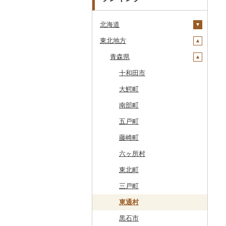
北海道
東北地方
安平町
八雲町
青森県
鹿部町
十和田市
江差町
大鰐町
白老町
南部町
せたな町
五戸町
旭川市
藤崎町
森町
六ヶ所村
稚内市
東北町
標津町
三戸町
清里町
東通村
北斗市
黒石市