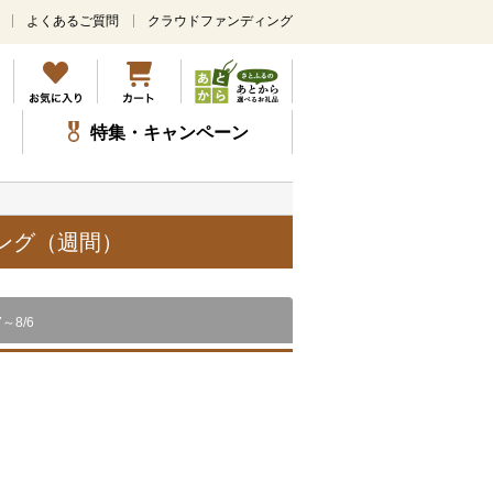
よくあるご質問
クラウドファンディング
メ
イ
ン
コ
ン
特集・キャンペーン
テ
ン
ツ
に
ス
キング（週間）
キ
ッ
プ
7～8/6