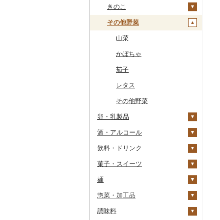
干物
すいか
きのこ
常陸牛
その他鶏肉
しじみ
イワシ
タコ
海苔
あきたこまち
みかん
自然薯
その他魚介・加工品
キウイ
その他野菜
上州牛
サザエ
カツオ
わかめ
ししゃも
ひとめぼれ
レモン
レンコン
しいたけ
柿（カキ）
飛騨牛
はまぐり
金目鯛
ひじき
その他干物
しらす・ちりめん
ミルキークィーン
不知火・デコポン
にんにく・生姜
松茸
山菜
ドライフルーツ
近江牛
その他貝
クエ
その他海苔・海藻
かまぼこ・練り製品
ななつぼし
せとか
その他根菜
その他きのこ
かぼちゃ
その他果物
神戸牛・神戸ビーフ
くじら
その他魚介・加工品
その他米
文旦
干し柿
茄子
但馬牛
サバ
まどんな
干し芋
びわ
レタス
土佐あかうし
さんま
ポンカン
その他ドライフルーツ
ブルーベリー
その他野菜
卵・乳製品
佐賀牛
鯛
その他柑橘
パイナップル
酒・アルコール
卵
長崎和牛
のどぐろ
栗
飲料・ドリンク
チーズ
ビール・発泡酒
あか牛
ふぐ
その他果物
菓子・スイーツ
ヨーグルト
日本酒
水・ミネラルウォーター
宮崎牛
ブリ
ビール
麺
牛乳
焼酎
コーヒー・コーヒー豆
ケーキ
その他牛肉（精肉）
ほっけ
発泡酒
純米大吟醸
惣菜・加工品
バター
梅酒
茶
クッキー
ラーメン
その他鮮魚
地ビール・クラフトビ
純米吟醸
芋焼酎
飲料
ール
調味料
その他乳製品
泡盛
果汁飲料
焼き菓子
うどん
惣菜
大吟醸
麦焼酎
コーヒー豆
飲料