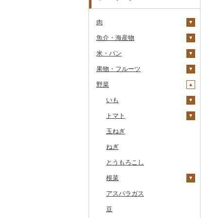
肉
魚介・海産物
牛肉（精肉）
米・パン
牛肉（加工品）
カニ
ステーキ
果物・フルーツ
豚肉（精肉）
エビ
米
すき焼き
ハンバーグ
ズワイガニ
野菜
豚肉（加工品）
いくら
雑穀
ぶどう・マスカット
しゃぶしゃぶ
もつ鍋
ステーキ
タラバガニ
甘エビ
精米
鶏肉
うに
餅
いちご
いも
焼肉
ローストビーフ
すき焼き
ハンバーグ
毛ガニ
ボタンエビ
無洗米
巨峰
鹿肉
明太子・たらこ
その他穀物加工品
りんご
トマト
牛タン
ビーフジャーキー
しゃぶしゃぶ
もつ鍋
鶏肉（精肉）
かにしゃぶ
伊勢海老
玄米
ナガノパープル
じゃがいも
馬肉
その他魚卵
パン
もも
玉ねぎ
和牛
その他牛肉（加工品）
焼肉
ハム
ハム・ソーセージ
その他カニ
その他エビ
明太子
金芽米
ピオーネ
さつまいも
フルーツトマト
羊肉・ラム肉（ジンギス
貝
メロン
ねぎ
黒毛和牛
アグー豚
ソーセージ・ウインナ
唐揚げ
たらこ
数の子
ゆめぴりか
デラウェア
その他いも
ミニトマト
カン）
ー
うなぎ
さくらんぼ
とうもろこし
白老牛
その他豚肉（精肉）
中津からあげ
からすみ
帆立（ホタテ）
つや姫
シャインマスカット
その他トマト
鴨肉
ベーコン・サラミ
鮮魚
梨
根菜
仙台牛
水炊き
キャビア
鮑（アワビ）
コシヒカリ
その他ぶどう・マスカ
猪肉
その他豚肉（加工品）
ット
イカ・タコ
マンゴー
アスパラガス
米沢牛
地鶏
その他魚卵
牡蠣（カキ）
鮭・サーモン
はえぬき
和梨
人参
その他肉・加工品
海苔・海藻
みかん・柑橘
豆
山形牛
赤鶏さつま
あさり
マグロ
イカ
さがびより
洋梨・ラフランス
大根