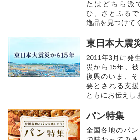
たはどちら派
ひ、さとふるで
逸品を見つけて
東日本大震災
2011年3月に
災から15年。
復興のいま、そ
要とされる支援
ともにお伝えし
パン特集
全国各地のパン
で味わってみま