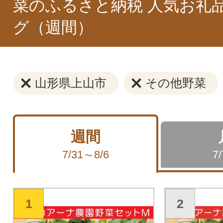
菜のふるさと納税 人気お礼
グ（週間）
山形県上山市
その他野菜
週間
7/31～8/6
7
1
2