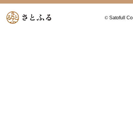
©
Satofull Co.