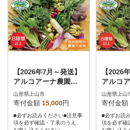
【2026年7月～発送】
【2026
アルコアーナ農園野
アルコ
菜セット Mサイズ
菜セット
山形県上山市
山形県上山
0148-2608
ズ 0148
寄付金額
15,000
円
寄付金額
■必ずお読みください■注意事
■必ずお読
項を必ず確認・了承のうえ、
項を必ず確
お申し込みください。
お申し込み