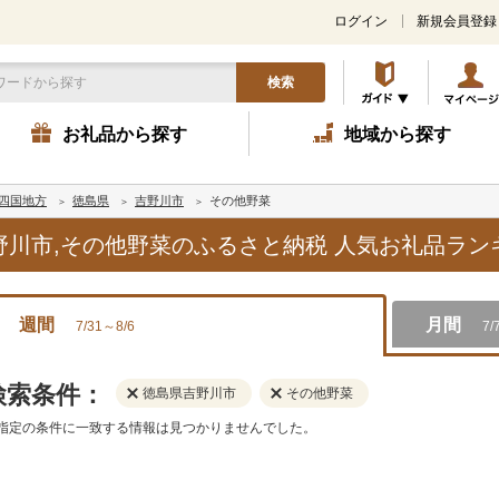
ログイン
新規会員登録
検索
お礼品から探す
地域から探す
四国地方
徳島県
吉野川市
その他野菜
吉野川市,その他野菜のふるさと納税 人気お礼品ラ
週間
月間
7/31～8/6
7/
検索条件：
徳島県吉野川市
その他野菜
指定の条件に一致する情報は見つかりませんでした。