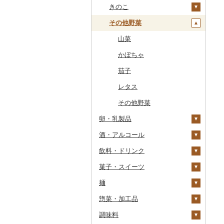
干物
すいか
きのこ
常陸牛
その他鶏肉
しじみ
イワシ
タコ
海苔
あきたこまち
みかん
自然薯
その他魚介・加工品
キウイ
その他野菜
上州牛
サザエ
カツオ
わかめ
ししゃも
ひとめぼれ
レモン
レンコン
しいたけ
柿（カキ）
飛騨牛
はまぐり
金目鯛
ひじき
その他干物
しらす・ちりめん
ミルキークィーン
不知火・デコポン
にんにく・生姜
松茸
山菜
ドライフルーツ
近江牛
その他貝
クエ
その他海苔・海藻
かまぼこ・練り製品
ななつぼし
せとか
その他根菜
その他きのこ
かぼちゃ
その他果物
神戸牛・神戸ビーフ
くじら
その他魚介・加工品
その他米
文旦
干し柿
茄子
但馬牛
サバ
まどんな
干し芋
びわ
レタス
土佐あかうし
さんま
ポンカン
その他ドライフルーツ
ブルーベリー
その他野菜
卵・乳製品
佐賀牛
鯛
その他柑橘
パイナップル
酒・アルコール
卵
長崎和牛
のどぐろ
栗
飲料・ドリンク
チーズ
ビール・発泡酒
あか牛
ふぐ
その他果物
菓子・スイーツ
ヨーグルト
日本酒
水・ミネラルウォーター
宮崎牛
ブリ
ビール
麺
牛乳
焼酎
コーヒー・コーヒー豆
ケーキ
その他牛肉（精肉）
ほっけ
発泡酒
純米大吟醸
惣菜・加工品
バター
梅酒
茶
クッキー
ラーメン
その他鮮魚
地ビール・クラフトビ
純米吟醸
芋焼酎
飲料
ール
調味料
その他乳製品
泡盛
果汁飲料
焼き菓子
うどん
惣菜
大吟醸
麦焼酎
コーヒー豆
飲料