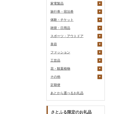
家電製品
ワイン
紅茶
プリン
そば
カレー・シチュー
砂糖
吟醸
米焼酎
粉
茶葉・ティーバッグ
りんごジュース
餃子
旅行券・宿泊券
ウイスキー
その他飲料・ジュース
ゼリー
パスタ
鍋
塩
季節・空調家電
その他日本酒
黒糖焼酎
白ワイン
ドリップ
静岡茶
みかんジュース（オレ
飲料
シュウマイ
カレー
ンジジュース）
体験・チケット
リキュール・洋酒
チョコレート
ひやむぎ
ピザ
醤油
キッチン家電
旅行券
その他焼酎
赤ワイン
足柄茶
茶葉・ティーバッグ
野菜ジュース
コロッケ
シチュー
肉
その他果汁飲料
雑貨・日用品
甘酒
カステラ
そうめん
レトルト
味噌
照明器具
宿泊券
PayPay商品券
シャンパン・スパーク
知覧茶
炭酸飲料
その他惣菜
魚
JTBふるさと旅行クー
リングワイン
ポン（Eメール発行）
スポーツ・アウトドア
ノンアルコール
アイス・ジェラート
その他麺
スープ
酢
パソコン・周辺機器
食事券
家具・インテリア
八女茶
豆乳
その他鍋
その他ワイン
JTBふるさと旅行券
美容
その他酒
その他洋菓子
豆腐・納豆
だし
TV・オーディオ・カメラ
温泉・サウナ・スパ利用
寝具
ゴルフ
その他茶
その他飲料・ジュース
タンス
（紙券）
券
ファッション
煎餅・おかき
漬物
食用油
美容・健康家電
タオル
釣り
スキンケア
豆腐
机・テーブル
布団
ゴルフボール
その他旅行券
水族館
工芸品
羊羹
缶詰・瓶詰
はちみつ
カー用品
文房具・印鑑
サイクリング
シャンプー・リンス
鞄・バッグ
納豆
梅干
えごま油
椅子・チェア・ソファ
枕
泉州タオル
ゴルフクラブ
化粧水・乳液・美容液
動物園
花・観葉植物
饅頭
乾物
ドレッシング
時計
食器
アウトドア・キャンプ
石鹸・ボディーソープ
洋服
織物
キムチ
肉
オリーブオイル
その他家具・インテリ
毛布
その他タオル
ボールペン
ゴルフウェア
洗顔
トートバッグ・ショル
釣り
ア
ダーバッグ
その他
大福
燻製（スモーク）
その他調味料
その他家電
キッチン用品
その他スポーツ
入浴剤
和服
陶器・漆器
観葉植物・苗木
その他漬物
魚
ごま油
タオルケット
ノート・ファイル
グラス・カップ
その他ゴルフ
その他スキンケア
女性・レディース
本場奄美大島紬
ダイビング
キャリーバッグ・スー
定期便
その他和菓子
おせち
日用品
アロマ
靴・履物
その他装飾品・工芸品
花
地域サービス
果物
その他食用油
みりん
その他寝具
印鑑
タンブラー
包丁
ウェア・ユニフォーム
男性・メンズ
その他織物
信楽焼
ツケース
スキーチケット・リフト
あとから選べるお礼品
その他加工品
楽器・器材
プロテイン
アクセサリー
盆栽・その他
その他
ジャム
ケチャップ
その他文房具
箸
フライパン
洗剤
その他スポーツ
子供・ベビー
靴・シューズ
唐津焼
数珠
胡蝶蘭
券
その他鞄・バッグ
本・CD・DVD
その他美容
その他服飾小物
その他缶詰・瓶詰
こしょう
スプーン・フォーク・
鍋
トイレットペーパー
その他洋服
スリッパ・下駄・草履
ペンダント・ネックレ
備前焼
工芸品
造花・プリザーブドフ
ゴルフプレー券
ナイフ
ス
ラワー
おもちゃ・ぬいぐるみ
その他調味料
まな板
ティッシュ
その他靴・履物
財布
美濃焼
播州そろばん
花火大会チケット
GDOふるさとゴルフ
さとふる限定のお礼品
皿・椀
ピアス・イヤリング
その他花