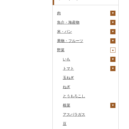
肉
魚介・海産物
牛肉（精肉）
米・パン
牛肉（加工品）
カニ
ステーキ
果物・フルーツ
豚肉（精肉）
エビ
米
すき焼き
ハンバーグ
ズワイガニ
野菜
豚肉（加工品）
いくら
雑穀
ぶどう・マスカット
しゃぶしゃぶ
もつ鍋
ステーキ
タラバガニ
甘エビ
精米
鶏肉
うに
餅
いちご
いも
焼肉
ローストビーフ
すき焼き
ハンバーグ
毛ガニ
ボタンエビ
無洗米
巨峰
鹿肉
明太子・たらこ
その他穀物加工品
りんご
トマト
牛タン
ビーフジャーキー
しゃぶしゃぶ
もつ鍋
鶏肉（精肉）
かにしゃぶ
伊勢海老
玄米
ナガノパープル
じゃがいも
馬肉
その他魚卵
パン
もも
玉ねぎ
和牛
その他牛肉（加工品）
焼肉
ハム
ハム・ソーセージ
その他カニ
その他エビ
明太子
金芽米
ピオーネ
さつまいも
フルーツトマト
羊肉・ラム肉（ジンギス
貝
メロン
ねぎ
黒毛和牛
アグー豚
ソーセージ・ウインナ
唐揚げ
たらこ
数の子
ゆめぴりか
デラウェア
その他いも
ミニトマト
カン）
ー
うなぎ
さくらんぼ
とうもろこし
白老牛
その他豚肉（精肉）
中津からあげ
からすみ
帆立（ホタテ）
つや姫
シャインマスカット
その他トマト
鴨肉
ベーコン・サラミ
鮮魚
梨
根菜
仙台牛
水炊き
キャビア
鮑（アワビ）
コシヒカリ
その他ぶどう・マスカ
猪肉
その他豚肉（加工品）
ット
イカ・タコ
マンゴー
アスパラガス
米沢牛
地鶏
その他魚卵
牡蠣（カキ）
鮭・サーモン
はえぬき
和梨
人参
その他肉・加工品
海苔・海藻
みかん・柑橘
豆
山形牛
赤鶏さつま
あさり
マグロ
イカ
さがびより
洋梨・ラフランス
大根