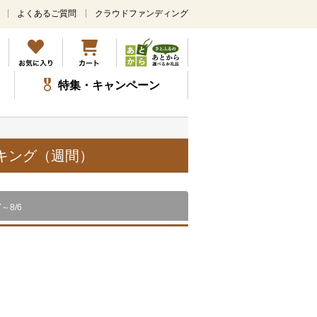
よくあるご質問
クラウドファンディング
メ
イ
ン
コ
ン
特集・キャンペーン
テ
ン
ツ
に
ス
ンキング（週間）
キ
ッ
プ
7～8/6