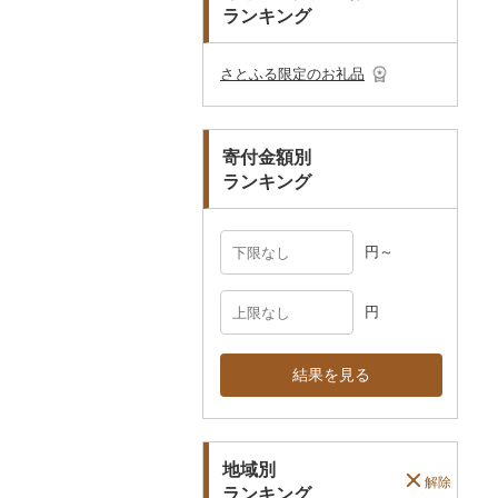
プレークーポン
ランキング
ご当地キャラクター
土鍋
その他日用品
ショール・ストール
村上木彫堆朱
美濃和紙
カタログギフト
弁当箱
真珠・パール
その他のゴルフプレー
ベビー用品
その他キッチン用品
ネクタイ・ベルト
その他陶器・漆器
民芸品
その他体験・チケット
券
その他食器
その他アクセサリー
さとふる限定のお礼品
ペット用品
マフラー・手袋
防災グッズ
その他服飾小物
寄付金額別
その他雑貨
ランキング
円～
円
結果を見る
地域別
解除
ランキング