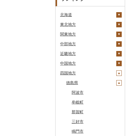
北海道
東北地方
安平町
関東地方
八雲町
青森県
中部地方
鹿部町
岩手県
茨城県
十和田市
近畿地方
江差町
宮城県
栃木県
新潟県
大鰐町
宮古市
土浦市
中国地方
白老町
秋田県
群馬県
富山県
三重県
南部町
軽米町
柴田町
取手市
那須塩原市
十日町市
四国地方
せたな町
山形県
埼玉県
石川県
滋賀県
鳥取県
五戸町
岩手町
色麻町
大潟村
つくば市
市貝町
榛東村
弥彦村
射水市
鈴鹿市
旭川市
福島県
千葉県
福井県
京都府
島根県
徳島県
藤崎町
矢巾町
丸森町
横手市
村山市
稲敷市
塩谷町
下仁田町
春日部市
阿賀町
氷見市
羽咋市
伊賀市
長浜市
鳥取県（県庁）
森町
東京都
山梨県
大阪府
岡山県
六ヶ所村
釜石市
大衡村
能代市
尾花沢市
天栄村
潮来市
上三川町
玉村町
蕨市
勝浦市
出雲崎町
朝日町
七尾市
美浜町
木曽岬町
高島市
宮津市
米子市
雲南市
阿波市
稚内市
神奈川県
長野県
兵庫県
広島県
東北町
野田村
加美町
小坂町
上山市
広野町
五霞町
佐野市
安中市
戸田市
袖ケ浦市
八王子市
魚沼市
高岡市
白山市
小浜市
富士吉田市
多気町
草津市
伊根町
茨木市
大山町
海士町
津山市
牟岐町
標津町
岐阜県
奈良県
山口県
三戸町
普代村
利府町
仙北市
河北町
鏡石町
北茨城市
真岡市
川場村
毛呂山町
我孫子市
日野市
南足柄市
佐渡市
魚津市
穴水町
越前町
甲斐市
高森町
松阪市
近江八幡市
与謝野町
豊能町
上郡町
琴浦町
津和野町
西粟倉村
安芸太田町
那賀町
清里町
静岡県
和歌山県
東通村
一戸町
白石市
井川町
酒田市
須賀川市
境町
高根沢町
昭和村
久喜市
長柄町
昭島市
松田町
燕市
砺波市
輪島市
若狭町
山梨市
御代田町
養老町
桑名市
竜王町
福知山市
枚方市
神河町
曽爾村
日野町
飯南町
久米南町
世羅町
柳井市
三好市
北斗市
愛知県
黒石市
陸前高田市
登米市
潟上市
新庄市
小野町
かすみがうら市
大田原市
甘楽町
ふじみ野市
芝山町
武蔵村山市
大井町
南魚沼市
入善町
中能登町
鯖江市
富士川町
飯田市
八百津町
下田市
志摩市
甲賀市
亀岡市
河内長野市
小野市
河合町
湯浅町
鳥取市
安来市
真庭市
大竹市
平生町
鳴門市