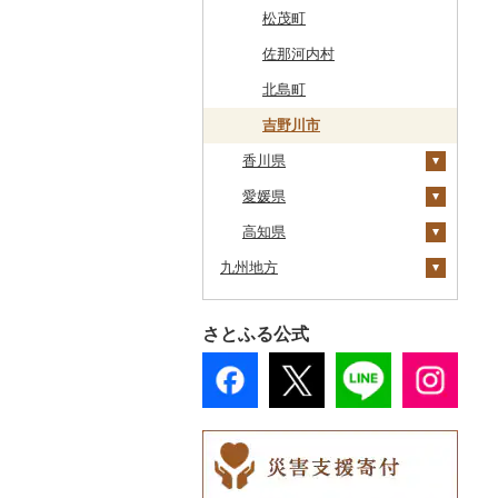
厚真町
中泊町
西和賀町
蔵王町
八峰町
山辺町
磐梯町
常陸大宮市
益子町
前橋市
幸手市
いすみ市
北区
綾瀬市
柏崎市
身延町
伊那市
中津川市
袋井市
愛知県（県庁）
津市
精華町
富田林市
稲美町
川上村
日高川町
総社市
三原市
松茂町
奥尻町
外ヶ浜町
北上市
女川町
鹿角市
戸沢村
三春町
笠間市
芳賀町
藤岡市
日高市
東庄町
多摩市
横須賀市
村上市
早川町
立科町
高山市
熱海市
蒲郡市
名張市
南山城村
松原市
養父市
斑鳩町
紀の川市
新庄村
安芸高田市
佐那河内村
網走市
つがる市
平泉町
気仙沼市
大仙市
舟形町
本宮市
行方市
野木町
邑楽町
蓮田市
館山市
稲城市
三浦市
妙高市
南部町
東御市
郡上市
掛川市
東郷町
東員町
京都市
柏原市
南あわじ市
平群町
上富田町
高梁市
北島町
浦河町
弘前市
洋野町
美里町
八郎潟町
最上町
柳津町
結城市
板倉町
川越市
大網白里市
世田谷区
大磯町
聖籠町
昭和町
中野市
白川村
伊豆の国市
犬山市
玉城町
舞鶴市
羽曳野市
洲本市
黒滝村
白浜町
勝央町
吉野川市
広尾町
香川県
鰺ヶ沢町
大船渡市
松島町
真室川町
鮫川村
城里町
嬬恋村
宮代町
一宮町
日の出町
箱根町
刈羽村
甲府市
豊丘村
御嵩町
小山町
弥富市
和束町
大阪府（府庁）
猪名川町
御所市
由良町
倉敷市
中札内村
愛媛県
むつ市
山田町
大和町
寒河江市
福島市
水戸市
草津町
吉見町
佐倉市
板橋区
横浜市
湯沢町
甲州市
売木村
海津市
森町
東海市
八幡市
吹田市
尼崎市
上牧町
すさみ町
矢掛町
高松市
滝川市
高知県
田舎館村
大槌町
大郷町
西川町
新地町
鉾田市
高崎市
東松山市
木更津市
渋谷区
茅ヶ崎市
新潟市
丹波山村
小諸市
関ケ原町
川根本町
新城市
京田辺市
河南町
加西市
明日香村
日高町
鏡野町
直島町
今治市
九州地方
比布町
青森県（県庁）
南三陸町
高畠町
葛尾村
桜川市
群馬県（県庁）
入間市
茂原市
千代田区
川崎市
木曽町
七宗町
富士市
春日井市
向日市
和泉市
宝塚市
吉野町
有田川町
さぬき市
鬼北町
香美市
鶴居村
福岡県
三沢市
仙台市
山形市
三島町
石岡市
大泉町
志木市
野田市
新宿区
厚木市
箕輪町
笠松町
御前崎市
瀬戸市
高槻市
淡路市
奈良市
印南町
多度津町
西予市
馬路村
さとふる公式
釧路市
佐賀県
西目屋村
大河原町
三川町
桑折町
茨城県（県庁）
長野原町
北本市
山武市
江東区
海老名市
駒ヶ根市
東白川村
東伊豆町
大府市
豊中市
丹波篠山市
大和郡山市
和歌山県（県庁）
三豊市
八幡浜市
芸西村
那珂川市
苫前町
長崎県
角田市
大江町
矢吹町
坂東市
中之条町
桶川市
鴨川市
青梅市
相模原市
王滝村
土岐市
西伊豆町
半田市
箕面市
香美町
野迫川村
みなべ町
観音寺市
久万高原町
須崎市
添田町
嬉野市
当別町
熊本県
涌谷町
米沢市
国見町
小美玉市
加須市
印西市
国立市
座間市
千曲市
岐阜県（県庁）
清水町
あま市
太子町
芦屋市
葛城市
かつらぎ町
宇多津町
上島町
日高村
大刀洗町
佐賀県（県庁）
松浦市
占冠村
大分県
東松島市
檜枝岐村
日立市
三郷市
神崎町
品川区
二宮町
辰野町
下呂市
南伊豆町
岩倉市
岬町
神戸市
三宅町
田辺市
小豆島町
松前町
室戸市
朝倉市
唐津市
時津町
上天草市
上士幌町
宮崎県
喜多方市
大子町
八潮市
船橋市
福生市
茅野市
多治見市
松崎町
小牧市
千早赤阪村
川西市
生駒市
北山村
香川県（県庁）
愛南町
黒潮町
苅田町
江北町
諫早市
湯前町
九重町