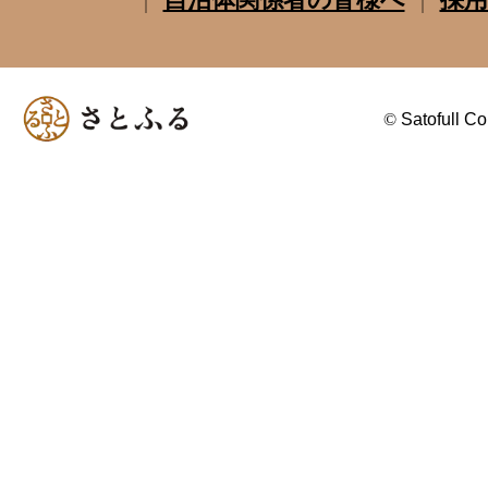
©
Satofull Co.