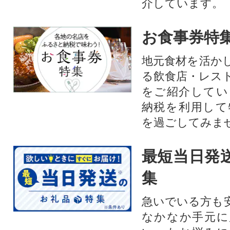
介しています。
お食事券特
地元食材を活か
る飲食店・レス
をご紹介してい
納税を利用して
を過ごしてみま
最短当日発
集
急いでいる方も
なかなか手元に