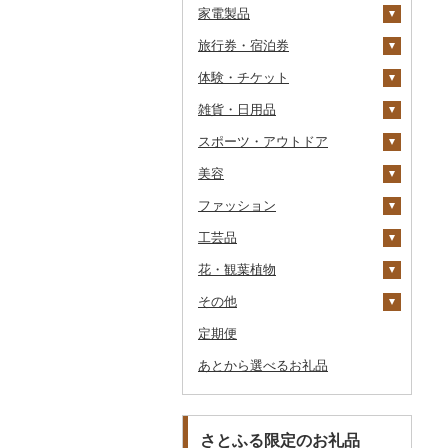
家電製品
ワイン
紅茶
プリン
そば
カレー・シチュー
砂糖
吟醸
米焼酎
粉
茶葉・ティーバッグ
りんごジュース
餃子
旅行券・宿泊券
ウイスキー
その他飲料・ジュース
ゼリー
パスタ
鍋
塩
季節・空調家電
その他日本酒
黒糖焼酎
白ワイン
ドリップ
静岡茶
みかんジュース（オレ
飲料
シュウマイ
カレー
ンジジュース）
体験・チケット
リキュール・洋酒
チョコレート
ひやむぎ
ピザ
醤油
キッチン家電
旅行券
その他焼酎
赤ワイン
足柄茶
茶葉・ティーバッグ
野菜ジュース
コロッケ
シチュー
肉
その他果汁飲料
雑貨・日用品
甘酒
カステラ
そうめん
レトルト
味噌
照明器具
宿泊券
PayPay商品券
シャンパン・スパーク
知覧茶
炭酸飲料
その他惣菜
魚
JTBふるさと旅行クー
リングワイン
ポン（Eメール発行）
スポーツ・アウトドア
ノンアルコール
アイス・ジェラート
その他麺
スープ
酢
パソコン・周辺機器
食事券
家具・インテリア
八女茶
豆乳
その他鍋
その他ワイン
JTBふるさと旅行券
美容
その他酒
その他洋菓子
豆腐・納豆
だし
TV・オーディオ・カメラ
温泉・サウナ・スパ利用
寝具
ゴルフ
その他茶
その他飲料・ジュース
タンス
（紙券）
券
ファッション
煎餅・おかき
漬物
食用油
美容・健康家電
タオル
釣り
スキンケア
豆腐
机・テーブル
布団
ゴルフボール
その他旅行券
水族館
工芸品
羊羹
缶詰・瓶詰
はちみつ
カー用品
文房具・印鑑
サイクリング
シャンプー・リンス
鞄・バッグ
納豆
梅干
えごま油
椅子・チェア・ソファ
枕
泉州タオル
ゴルフクラブ
化粧水・乳液・美容液
動物園
花・観葉植物
饅頭
乾物
ドレッシング
時計
食器
アウトドア・キャンプ
石鹸・ボディーソープ
洋服
織物
キムチ
肉
オリーブオイル
その他家具・インテリ
毛布
その他タオル
ボールペン
ゴルフウェア
洗顔
トートバッグ・ショル
釣り
ア
ダーバッグ
その他
大福
燻製（スモーク）
その他調味料
その他家電
キッチン用品
その他スポーツ
入浴剤
和服
陶器・漆器
観葉植物・苗木
その他漬物
魚
ごま油
タオルケット
ノート・ファイル
グラス・カップ
その他ゴルフ
その他スキンケア
女性・レディース
本場奄美大島紬
ダイビング
キャリーバッグ・スー
定期便
その他和菓子
おせち
日用品
アロマ
靴・履物
その他装飾品・工芸品
花
地域サービス
果物
その他食用油
みりん
その他寝具
印鑑
タンブラー
包丁
ウェア・ユニフォーム
男性・メンズ
その他織物
信楽焼
ツケース
スキーチケット・リフト
あとから選べるお礼品
その他加工品
楽器・器材
プロテイン
アクセサリー
盆栽・その他
その他
ジャム
ケチャップ
その他文房具
箸
フライパン
洗剤
その他スポーツ
子供・ベビー
靴・シューズ
唐津焼
数珠
胡蝶蘭
券
その他鞄・バッグ
本・CD・DVD
その他美容
その他服飾小物
その他缶詰・瓶詰
こしょう
スプーン・フォーク・
鍋
トイレットペーパー
その他洋服
スリッパ・下駄・草履
ペンダント・ネックレ
備前焼
工芸品
造花・プリザーブドフ
ゴルフプレー券
ナイフ
ス
ラワー
おもちゃ・ぬいぐるみ
その他調味料
まな板
ティッシュ
その他靴・履物
財布
美濃焼
播州そろばん
花火大会チケット
GDOふるさとゴルフ
さとふる限定のお礼品
皿・椀
ピアス・イヤリング
その他花