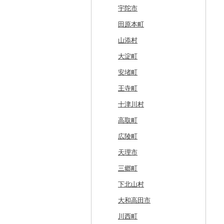
留萌市
おいらせ町
紫波町
山元町
三種町
長井市
棚倉町
牛久市
栃木市
明和町
川島町
八千代市
葛飾区
中井町
関川村
黒部市
石川県（県庁）
高浜町
大月市
青木村
池田町
静岡市
清須市
明和町
湖南市
城陽市
泉佐野市
太子町
宇陀市
白糠町
鶴田町
滝沢市
名取市
藤里町
小国町
古殿町
常陸太田市
日光市
沼田市
上里町
横芝光町
小金井市
愛川町
新発田市
立山町
野々市市
勝山市
富士河口湖町
南箕輪村
関市
吉田町
田原市
鳥羽市
大津市
久御山町
交野市
西宮市
田原本町
釧路町
階上町
住田町
川崎町
湯沢市
南陽市
昭和村
つくばみらい市
小山市
桐生市
川口市
多古町
墨田区
山北町
加茂市
富山県（県庁）
能登町
福井県（県庁）
韮崎市
長野県（県庁）
瑞穂市
函南町
安城市
いなべ市
彦根市
京丹後市
藤井寺市
佐用町
山添村
名寄市
深浦町
葛巻町
村田町
大館市
中山町
下郷町
下妻市
宇都宮市
吉岡町
飯能市
白子町
東久留米市
真鶴町
小千谷市
小矢部市
能美市
越前市
南アルプス市
上松町
飛騨市
藤枝市
北名古屋市
紀北町
栗東市
井手町
能勢町
多可町
大淀町
美唄市
青森市
花巻市
栗原市
由利本荘市
庄内町
西郷村
茨城町
栃木県（県庁）
太田市
長瀞町
栄町
利島村
清川村
田上町
滑川市
津幡町
坂井市
市川三郷町
高山村
岐南町
御殿場市
東栄町
熊野市
愛荘町
木津川市
阪南市
朝来市
安堵町
厚岸町
田子町
岩泉町
富谷市
にかほ市
大石田町
二本松市
神栖市
那珂川町
高山村
羽生市
香取市
瑞穂町
開成町
五泉市
富山市
宝達志水町
あわら市
都留市
南木曽町
大野町
浜松市
豊山町
南伊勢町
滋賀県（県庁）
宇治田原町
貝塚市
市川町
王寺町
南富良野町
新郷村
田野畑村
岩沼市
羽後町
川西町
猪苗代町
常総市
茂木町
みどり市
小鹿野町
習志野市
大島町
藤沢市
三条市
南砺市
金沢市
福井市
山梨県（県庁）
朝日村
山県市
伊東市
南知多町
朝日町
米原市
長岡京市
岸和田市
三木市
十津川村
上富良野町
横浜町
盛岡市
七ヶ宿町
秋田県（県庁）
鶴岡市
川俣町
東海村
那須烏山市
千代田町
坂戸市
銚子市
府中市
神奈川県（県庁）
見附市
内灘町
大野市
道志村
長野市
羽島市
島田市
江南市
菰野町
豊郷町
綾部市
泉南市
新温泉町
高取町
和寒町
野辺地町
遠野市
大崎市
秋田市
山形県（県庁）
郡山市
美浦村
矢板市
みなかみ町
鳩山町
君津市
国分寺市
鎌倉市
糸魚川市
かほく市
敦賀市
忍野村
根羽村
本巣市
沼津市
みよし市
紀宝町
多賀町
笠置町
忠岡町
福崎町
広陵町
紋別市
佐井村
奥州市
塩竈市
男鹿市
金山町
西会津町
大洗町
さくら市
片品村
埼玉県（県庁）
旭市
東村山市
大和市
胎内市
小松市
おおい町
笛吹市
池田町
川辺町
伊豆市
西尾市
伊勢市
野洲市
南丹市
四條畷市
西脇市
天理市
乙部町
六戸町
雫石町
石巻市
美郷町
東根市
玉川村
河内町
足利市
富岡市
神川町
南房総市
中央区
伊勢原市
上越市
志賀町
永平寺町
中央市
須坂市
大垣市
裾野市
武豊町
四日市市
宇治市
寝屋川市
宍粟市
三郷町
根室市
五所川原市
岩手県（県庁）
多賀城市
東成瀬村
飯豊町
いわき市
ひたちなか市
那須町
館林市
東秩父村
八街市
あきる野市
小田原市
阿賀野市
加賀市
北杜市
川上村
輪之内町
焼津市
幸田町
大台町
京丹波町
泉大津市
丹波市
下北山村
三笠市
平川市
一関市
宮城県（県庁）
五城目町
鮭川村
南会津町
龍ケ崎市
鹿沼市
伊勢崎市
横瀬町
東金市
中野区
湯河原町
津南町
鳴沢村
信濃町
神戸町
富士宮市
碧南市
尾鷲市
京都府（府庁）
池田市
豊岡市
大和高田市
東川町
蓬田村
久慈市
亘理町
北秋田市
大蔵村
田村市
守谷市
下野市
東吾妻町
三芳町
九十九里町
荒川区
秦野市
新潟県（県庁）
西桂町
南牧村
瑞浪市
河津町
岡崎市
三重県（県庁）
大山崎町
守口市
加東市
川西町