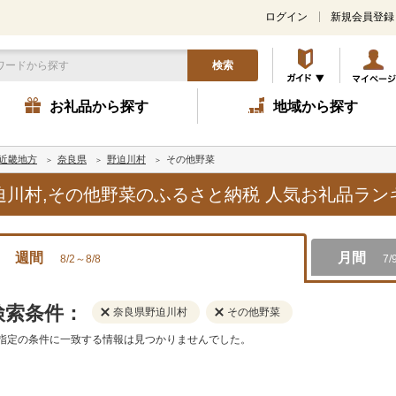
ログイン
新規会員登録
検索
お礼品から探す
地域から探す
近畿地方
奈良県
野迫川村
その他野菜
野迫川村,その他野菜のふるさと納税 人気お礼品ラ
週間
月間
8/2～8/8
7/
検索条件：
奈良県野迫川村
その他野菜
指定の条件に一致する情報は見つかりませんでした。