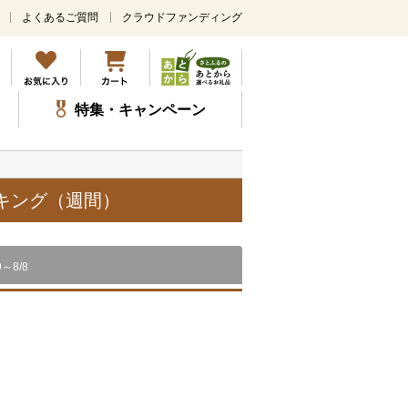
よくあるご質問
クラウドファンディング
メ
イ
ン
コ
ン
特集・キャンペーン
テ
ン
ツ
に
ス
ンキング（週間）
キ
ッ
プ
9～8/8