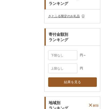
プレークーポン
ランキング
ご当地キャラクター
土鍋
その他日用品
ショール・ストール
村上木彫堆朱
美濃和紙
カタログギフト
弁当箱
真珠・パール
その他のゴルフプレー
ベビー用品
その他キッチン用品
ネクタイ・ベルト
その他陶器・漆器
民芸品
その他体験・チケット
券
その他食器
その他アクセサリー
さとふる限定のお礼品
ペット用品
マフラー・手袋
防災グッズ
その他服飾小物
寄付金額別
その他雑貨
ランキング
円～
円
結果を見る
地域別
解除
ランキング