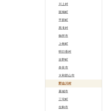
厚真町
中泊町
西和賀町
蔵王町
八峰町
山辺町
磐梯町
常陸大宮市
益子町
前橋市
幸手市
いすみ市
北区
綾瀬市
柏崎市
身延町
伊那市
中津川市
袋井市
愛知県（県庁）
津市
精華町
富田林市
稲美町
川上村
奥尻町
外ヶ浜町
北上市
女川町
鹿角市
戸沢村
三春町
笠間市
芳賀町
藤岡市
日高市
東庄町
多摩市
横須賀市
村上市
早川町
立科町
高山市
熱海市
蒲郡市
名張市
南山城村
松原市
養父市
斑鳩町
網走市
つがる市
平泉町
気仙沼市
大仙市
舟形町
本宮市
行方市
野木町
邑楽町
蓮田市
館山市
稲城市
三浦市
妙高市
南部町
東御市
郡上市
掛川市
東郷町
東員町
京都市
柏原市
南あわじ市
平群町
浦河町
弘前市
洋野町
美里町
八郎潟町
最上町
柳津町
結城市
板倉町
川越市
大網白里市
世田谷区
大磯町
聖籠町
昭和町
中野市
白川村
伊豆の国市
犬山市
玉城町
舞鶴市
羽曳野市
洲本市
黒滝村
広尾町
鰺ヶ沢町
大船渡市
松島町
真室川町
鮫川村
城里町
嬬恋村
宮代町
一宮町
日の出町
箱根町
刈羽村
甲府市
豊丘村
御嵩町
小山町
弥富市
和束町
大阪府（府庁）
猪名川町
御所市
中札内村
むつ市
山田町
大和町
寒河江市
福島市
水戸市
草津町
吉見町
佐倉市
板橋区
横浜市
湯沢町
甲州市
売木村
海津市
森町
東海市
八幡市
吹田市
尼崎市
上牧町
滝川市
田舎館村
大槌町
大郷町
西川町
新地町
鉾田市
高崎市
東松山市
木更津市
渋谷区
茅ヶ崎市
新潟市
丹波山村
小諸市
関ケ原町
川根本町
新城市
京田辺市
河南町
加西市
明日香村
比布町
青森県（県庁）
南三陸町
高畠町
葛尾村
桜川市
群馬県（県庁）
入間市
茂原市
千代田区
川崎市
木曽町
七宗町
富士市
春日井市
向日市
和泉市
宝塚市
吉野町
鶴居村
三沢市
仙台市
山形市
三島町
石岡市
大泉町
志木市
野田市
新宿区
厚木市
箕輪町
笠松町
御前崎市
瀬戸市
高槻市
淡路市
奈良市
釧路市
西目屋村
大河原町
三川町
桑折町
茨城県（県庁）
長野原町
北本市
山武市
江東区
海老名市
駒ヶ根市
東白川村
東伊豆町
大府市
豊中市
丹波篠山市
大和郡山市
苫前町
角田市
大江町
矢吹町
坂東市
中之条町
桶川市
鴨川市
青梅市
相模原市
王滝村
土岐市
西伊豆町
半田市
箕面市
香美町
野迫川村
当別町
涌谷町
米沢市
国見町
小美玉市
加須市
印西市
国立市
座間市
千曲市
岐阜県（県庁）
清水町
あま市
太子町
芦屋市
葛城市
占冠村
東松島市
檜枝岐村
日立市
三郷市
神崎町
品川区
二宮町
辰野町
下呂市
南伊豆町
岩倉市
岬町
神戸市
三宅町
上士幌町
喜多方市
大子町
八潮市
船橋市
福生市
茅野市
多治見市
松崎町
小牧市
千早赤阪村
川西市
生駒市