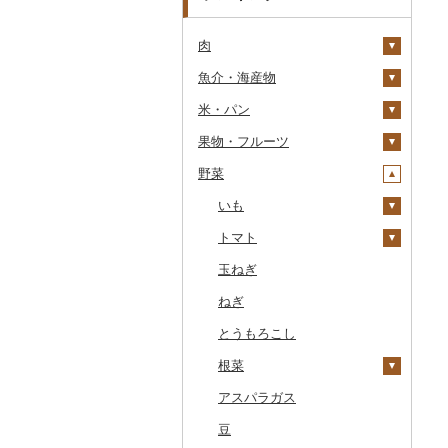
肉
魚介・海産物
牛肉（精肉）
米・パン
牛肉（加工品）
カニ
ステーキ
果物・フルーツ
豚肉（精肉）
エビ
米
すき焼き
ハンバーグ
ズワイガニ
野菜
豚肉（加工品）
いくら
雑穀
ぶどう・マスカット
しゃぶしゃぶ
もつ鍋
ステーキ
タラバガニ
甘エビ
精米
鶏肉
うに
餅
いちご
いも
焼肉
ローストビーフ
すき焼き
ハンバーグ
毛ガニ
ボタンエビ
無洗米
巨峰
鹿肉
明太子・たらこ
その他穀物加工品
りんご
トマト
牛タン
ビーフジャーキー
しゃぶしゃぶ
もつ鍋
鶏肉（精肉）
かにしゃぶ
伊勢海老
玄米
ナガノパープル
じゃがいも
馬肉
その他魚卵
パン
もも
玉ねぎ
和牛
その他牛肉（加工品）
焼肉
ハム
ハム・ソーセージ
その他カニ
その他エビ
明太子
金芽米
ピオーネ
さつまいも
フルーツトマト
羊肉・ラム肉（ジンギス
貝
メロン
ねぎ
黒毛和牛
アグー豚
ソーセージ・ウインナ
唐揚げ
たらこ
数の子
ゆめぴりか
デラウェア
その他いも
ミニトマト
カン）
ー
うなぎ
さくらんぼ
とうもろこし
白老牛
その他豚肉（精肉）
中津からあげ
からすみ
帆立（ホタテ）
つや姫
シャインマスカット
その他トマト
鴨肉
ベーコン・サラミ
鮮魚
梨
根菜
仙台牛
水炊き
キャビア
鮑（アワビ）
コシヒカリ
その他ぶどう・マスカ
猪肉
その他豚肉（加工品）
ット
イカ・タコ
マンゴー
アスパラガス
米沢牛
地鶏
その他魚卵
牡蠣（カキ）
鮭・サーモン
はえぬき
和梨
人参
その他肉・加工品
海苔・海藻
みかん・柑橘
豆
山形牛
赤鶏さつま
あさり
マグロ
イカ
さがびより
洋梨・ラフランス
大根