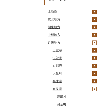
北海道
東北地方
安平町
関東地方
八雲町
青森県
中部地方
鹿部町
岩手県
茨城県
十和田市
近畿地方
江差町
宮城県
栃木県
新潟県
大鰐町
宮古市
土浦市
白老町
秋田県
群馬県
富山県
三重県
南部町
軽米町
柴田町
取手市
那須塩原市
十日町市
せたな町
山形県
埼玉県
石川県
滋賀県
五戸町
岩手町
色麻町
大潟村
つくば市
市貝町
榛東村
弥彦村
射水市
鈴鹿市
旭川市
福島県
千葉県
福井県
京都府
藤崎町
矢巾町
丸森町
横手市
村山市
稲敷市
塩谷町
下仁田町
春日部市
阿賀町
氷見市
羽咋市
伊賀市
長浜市
森町
東京都
山梨県
大阪府
六ヶ所村
釜石市
大衡村
能代市
尾花沢市
天栄村
潮来市
上三川町
玉村町
蕨市
勝浦市
出雲崎町
朝日町
七尾市
美浜町
木曽岬町
高島市
宮津市
稚内市
神奈川県
長野県
兵庫県
東北町
野田村
加美町
小坂町
上山市
広野町
五霞町
佐野市
安中市
戸田市
袖ケ浦市
八王子市
魚沼市
高岡市
白山市
小浜市
富士吉田市
多気町
草津市
伊根町
茨木市
標津町
岐阜県
奈良県
三戸町
普代村
利府町
仙北市
河北町
鏡石町
北茨城市
真岡市
川場村
毛呂山町
我孫子市
日野市
南足柄市
佐渡市
魚津市
穴水町
越前町
甲斐市
高森町
松阪市
近江八幡市
与謝野町
豊能町
上郡町
清里町
静岡県
東通村
一戸町
白石市
井川町
酒田市
須賀川市
境町
高根沢町
昭和村
久喜市
長柄町
昭島市
松田町
燕市
砺波市
輪島市
若狭町
山梨市
御代田町
養老町
桑名市
竜王町
福知山市
枚方市
神河町
曽爾村
北斗市
愛知県
黒石市
陸前高田市
登米市
潟上市
新庄市
小野町
かすみがうら市
大田原市
甘楽町
ふじみ野市
芝山町
武蔵村山市
大井町
南魚沼市
入善町
中能登町
鯖江市
富士川町
飯田市
八百津町
下田市
志摩市
甲賀市
亀岡市
河内長野市
小野市
河合町