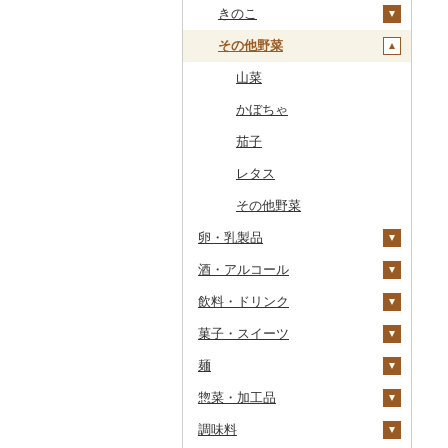
干物
すいか
きのこ
常陸牛
その他鶏肉
しじみ
イワシ
タコ
海苔
あきたこまち
みかん
自然薯
その他魚介・加工品
キウイ
その他野菜
上州牛
サザエ
カツオ
わかめ
ししゃも
ひとめぼれ
レモン
レンコン
しいたけ
柿（カキ）
飛騨牛
はまぐり
金目鯛
ひじき
その他干物
しらす・ちりめん
ミルキークィーン
不知火・デコポン
にんにく・生姜
松茸
山菜
ドライフルーツ
近江牛
その他貝
クエ
その他海苔・海藻
かまぼこ・練り製品
ななつぼし
せとか
その他根菜
その他きのこ
かぼちゃ
その他果物
神戸牛・神戸ビーフ
くじら
その他魚介・加工品
その他米
文旦
干し柿
茄子
但馬牛
サバ
まどんな
干し芋
びわ
レタス
土佐あかうし
さんま
ポンカン
その他ドライフルーツ
ブルーベリー
その他野菜
卵・乳製品
佐賀牛
鯛
その他柑橘
パイナップル
酒・アルコール
卵
長崎和牛
のどぐろ
栗
飲料・ドリンク
チーズ
ビール・発泡酒
あか牛
ふぐ
その他果物
菓子・スイーツ
ヨーグルト
日本酒
水・ミネラルウォーター
宮崎牛
ブリ
ビール
麺
牛乳
焼酎
コーヒー・コーヒー豆
ケーキ
その他牛肉（精肉）
ほっけ
発泡酒
純米大吟醸
惣菜・加工品
バター
梅酒
茶
クッキー
ラーメン
その他鮮魚
地ビール・クラフトビ
純米吟醸
芋焼酎
飲料
ール
調味料
その他乳製品
泡盛
果汁飲料
焼き菓子
うどん
惣菜
大吟醸
麦焼酎
コーヒー豆
飲料