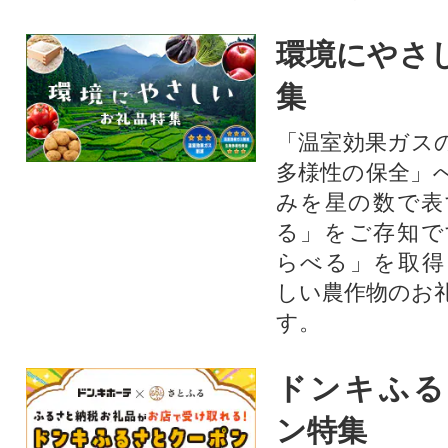
環境にやさ
集
「温室効果ガス
多様性の保全」
みを星の数で表
る」をご存知で
らべる」を取得
しい農作物のお
す。​
ドンキふる
ン特集