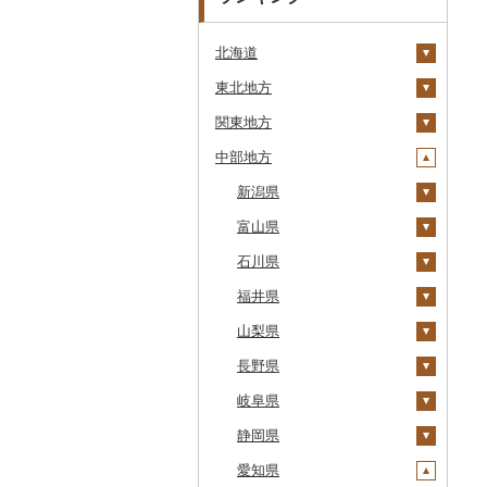
北海道
東北地方
安平町
関東地方
八雲町
青森県
中部地方
鹿部町
岩手県
茨城県
十和田市
江差町
宮城県
栃木県
新潟県
大鰐町
宮古市
土浦市
白老町
秋田県
群馬県
富山県
南部町
軽米町
柴田町
取手市
那須塩原市
十日町市
せたな町
山形県
埼玉県
石川県
五戸町
岩手町
色麻町
大潟村
つくば市
市貝町
榛東村
弥彦村
射水市
旭川市
福島県
千葉県
福井県
藤崎町
矢巾町
丸森町
横手市
村山市
稲敷市
塩谷町
下仁田町
春日部市
阿賀町
氷見市
羽咋市
森町
東京都
山梨県
六ヶ所村
釜石市
大衡村
能代市
尾花沢市
天栄村
潮来市
上三川町
玉村町
蕨市
勝浦市
出雲崎町
朝日町
七尾市
美浜町
稚内市
神奈川県
長野県
東北町
野田村
加美町
小坂町
上山市
広野町
五霞町
佐野市
安中市
戸田市
袖ケ浦市
八王子市
魚沼市
高岡市
白山市
小浜市
富士吉田市
標津町
岐阜県
三戸町
普代村
利府町
仙北市
河北町
鏡石町
北茨城市
真岡市
川場村
毛呂山町
我孫子市
日野市
南足柄市
佐渡市
魚津市
穴水町
越前町
甲斐市
高森町
清里町
静岡県
東通村
一戸町
白石市
井川町
酒田市
須賀川市
境町
高根沢町
昭和村
久喜市
長柄町
昭島市
松田町
燕市
砺波市
輪島市
若狭町
山梨市
御代田町
養老町
北斗市
愛知県
黒石市
陸前高田市
登米市
潟上市
新庄市
小野町
かすみがうら市
大田原市
甘楽町
ふじみ野市
芝山町
武蔵村山市
大井町
南魚沼市
入善町
中能登町
鯖江市
富士川町
飯田市
八百津町
下田市