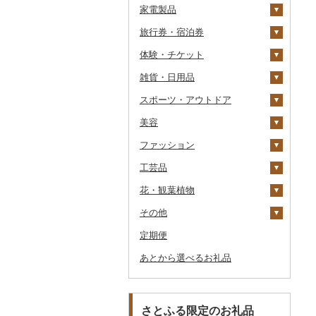
家電製品
ワイン
紅茶
プリン
そば
カレー・シチュー
砂糖
吟醸
米焼酎
粉
茶葉・ティーバッグ
りんごジュース
餃子
旅行券・宿泊券
ウイスキー
その他飲料・ジュース
ゼリー
パスタ
鍋
塩
季節・空調家電
その他日本酒
黒糖焼酎
白ワイン
ドリップ
静岡茶
みかんジュース（オレ
飲料
シュウマイ
カレー
ンジジュース）
体験・チケット
リキュール・洋酒
チョコレート
ひやむぎ
ピザ
醤油
キッチン家電
旅行券
その他焼酎
赤ワイン
足柄茶
茶葉・ティーバッグ
野菜ジュース
コロッケ
シチュー
肉
その他果汁飲料
雑貨・日用品
甘酒
カステラ
そうめん
レトルト
味噌
照明器具
宿泊券
PayPay商品券
シャンパン・スパーク
知覧茶
炭酸飲料
その他惣菜
魚
JTBふるさと旅行クー
リングワイン
ポン（Eメール発行）
スポーツ・アウトドア
ノンアルコール
アイス・ジェラート
その他麺
スープ
酢
パソコン・周辺機器
食事券
家具・インテリア
八女茶
豆乳
その他鍋
その他ワイン
JTBふるさと旅行券
美容
その他酒
その他洋菓子
豆腐・納豆
だし
TV・オーディオ・カメラ
温泉・サウナ・スパ利用
寝具
ゴルフ
その他茶
その他飲料・ジュース
タンス
（紙券）
券
ファッション
煎餅・おかき
漬物
食用油
美容・健康家電
タオル
釣り
スキンケア
豆腐
机・テーブル
布団
ゴルフボール
その他旅行券
水族館
工芸品
羊羹
缶詰・瓶詰
はちみつ
カー用品
文房具・印鑑
サイクリング
シャンプー・リンス
鞄・バッグ
納豆
梅干
えごま油
椅子・チェア・ソファ
枕
泉州タオル
ゴルフクラブ
化粧水・乳液・美容液
動物園
花・観葉植物
饅頭
乾物
ドレッシング
時計
食器
アウトドア・キャンプ
石鹸・ボディーソープ
洋服
織物
キムチ
肉
オリーブオイル
その他家具・インテリ
毛布
その他タオル
ボールペン
ゴルフウェア
洗顔
トートバッグ・ショル
釣り
ア
ダーバッグ
その他
大福
燻製（スモーク）
その他調味料
その他家電
キッチン用品
その他スポーツ
入浴剤
和服
陶器・漆器
観葉植物・苗木
その他漬物
魚
ごま油
タオルケット
ノート・ファイル
グラス・カップ
その他ゴルフ
その他スキンケア
女性・レディース
本場奄美大島紬
ダイビング
キャリーバッグ・スー
定期便
その他和菓子
おせち
日用品
アロマ
靴・履物
その他装飾品・工芸品
花
地域サービス
果物
その他食用油
みりん
その他寝具
印鑑
タンブラー
包丁
ウェア・ユニフォーム
男性・メンズ
その他織物
信楽焼
ツケース
スキーチケット・リフト
あとから選べるお礼品
その他加工品
楽器・器材
プロテイン
アクセサリー
盆栽・その他
その他
ジャム
ケチャップ
その他文房具
箸
フライパン
洗剤
その他スポーツ
子供・ベビー
靴・シューズ
唐津焼
数珠
胡蝶蘭
券
その他鞄・バッグ
本・CD・DVD
その他美容
その他服飾小物
その他缶詰・瓶詰
こしょう
スプーン・フォーク・
鍋
トイレットペーパー
その他洋服
スリッパ・下駄・草履
ペンダント・ネックレ
備前焼
工芸品
造花・プリザーブドフ
ゴルフプレー券
ナイフ
ス
ラワー
おもちゃ・ぬいぐるみ
その他調味料
まな板
ティッシュ
その他靴・履物
財布
美濃焼
播州そろばん
花火大会チケット
GDOふるさとゴルフ
さとふる限定のお礼品
皿・椀
ピアス・イヤリング
その他花