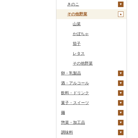
干物
すいか
きのこ
常陸牛
その他鶏肉
しじみ
イワシ
タコ
海苔
あきたこまち
みかん
自然薯
その他魚介・加工品
キウイ
その他野菜
上州牛
サザエ
カツオ
わかめ
ししゃも
ひとめぼれ
レモン
レンコン
しいたけ
柿（カキ）
飛騨牛
はまぐり
金目鯛
ひじき
その他干物
しらす・ちりめん
ミルキークィーン
不知火・デコポン
にんにく・生姜
松茸
山菜
ドライフルーツ
近江牛
その他貝
クエ
その他海苔・海藻
かまぼこ・練り製品
ななつぼし
せとか
その他根菜
その他きのこ
かぼちゃ
その他果物
神戸牛・神戸ビーフ
くじら
その他魚介・加工品
その他米
文旦
干し柿
茄子
但馬牛
サバ
まどんな
干し芋
びわ
レタス
土佐あかうし
さんま
ポンカン
その他ドライフルーツ
ブルーベリー
その他野菜
卵・乳製品
佐賀牛
鯛
その他柑橘
パイナップル
酒・アルコール
卵
長崎和牛
のどぐろ
栗
飲料・ドリンク
チーズ
ビール・発泡酒
あか牛
ふぐ
その他果物
菓子・スイーツ
ヨーグルト
日本酒
水・ミネラルウォーター
宮崎牛
ブリ
ビール
麺
牛乳
焼酎
コーヒー・コーヒー豆
ケーキ
その他牛肉（精肉）
ほっけ
発泡酒
純米大吟醸
惣菜・加工品
バター
梅酒
茶
クッキー
ラーメン
その他鮮魚
地ビール・クラフトビ
純米吟醸
芋焼酎
飲料
ール
調味料
その他乳製品
泡盛
果汁飲料
焼き菓子
うどん
惣菜
大吟醸
麦焼酎
コーヒー豆
飲料