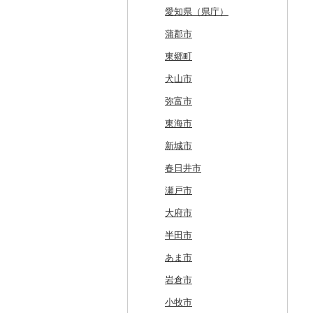
厚真町
中泊町
西和賀町
蔵王町
八峰町
山辺町
磐梯町
常陸大宮市
益子町
前橋市
幸手市
いすみ市
北区
綾瀬市
柏崎市
身延町
伊那市
中津川市
袋井市
愛知県（県庁）
奥尻町
外ヶ浜町
北上市
女川町
鹿角市
戸沢村
三春町
笠間市
芳賀町
藤岡市
日高市
東庄町
多摩市
横須賀市
村上市
早川町
立科町
高山市
熱海市
蒲郡市
網走市
つがる市
平泉町
気仙沼市
大仙市
舟形町
本宮市
行方市
野木町
邑楽町
蓮田市
館山市
稲城市
三浦市
妙高市
南部町
東御市
郡上市
掛川市
東郷町
浦河町
弘前市
洋野町
美里町
八郎潟町
最上町
柳津町
結城市
板倉町
川越市
大網白里市
世田谷区
大磯町
聖籠町
昭和町
中野市
白川村
伊豆の国市
犬山市
広尾町
鰺ヶ沢町
大船渡市
松島町
真室川町
鮫川村
城里町
嬬恋村
宮代町
一宮町
日の出町
箱根町
刈羽村
甲府市
豊丘村
御嵩町
小山町
弥富市
中札内村
むつ市
山田町
大和町
寒河江市
福島市
水戸市
草津町
吉見町
佐倉市
板橋区
横浜市
湯沢町
甲州市
売木村
海津市
森町
東海市
滝川市
田舎館村
大槌町
大郷町
西川町
新地町
鉾田市
高崎市
東松山市
木更津市
渋谷区
茅ヶ崎市
新潟市
丹波山村
小諸市
関ケ原町
川根本町
新城市
比布町
青森県（県庁）
南三陸町
高畠町
葛尾村
桜川市
群馬県（県庁）
入間市
茂原市
千代田区
川崎市
木曽町
七宗町
富士市
春日井市
鶴居村
三沢市
仙台市
山形市
三島町
石岡市
大泉町
志木市
野田市
新宿区
厚木市
箕輪町
笠松町
御前崎市
瀬戸市
釧路市
西目屋村
大河原町
三川町
桑折町
茨城県（県庁）
長野原町
北本市
山武市
江東区
海老名市
駒ヶ根市
東白川村
東伊豆町
大府市
苫前町
角田市
大江町
矢吹町
坂東市
中之条町
桶川市
鴨川市
青梅市
相模原市
王滝村
土岐市
西伊豆町
半田市
当別町
涌谷町
米沢市
国見町
小美玉市
加須市
印西市
国立市
座間市
千曲市
岐阜県（県庁）
清水町
あま市
占冠村
東松島市
檜枝岐村
日立市
三郷市
神崎町
品川区
二宮町
辰野町
下呂市
南伊豆町
岩倉市
上士幌町
喜多方市
大子町
八潮市
船橋市
福生市
茅野市
多治見市
松崎町
小牧市