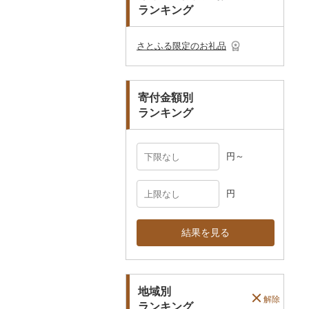
プレークーポン
ランキング
ご当地キャラクター
土鍋
その他日用品
ショール・ストール
村上木彫堆朱
美濃和紙
カタログギフト
弁当箱
真珠・パール
その他のゴルフプレー
ベビー用品
その他キッチン用品
ネクタイ・ベルト
その他陶器・漆器
民芸品
その他体験・チケット
券
その他食器
その他アクセサリー
さとふる限定のお礼品
ペット用品
マフラー・手袋
防災グッズ
その他服飾小物
寄付金額別
その他雑貨
ランキング
円～
円
結果を見る
地域別
解除
ランキング