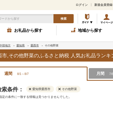
ログイン
新規会員登録
検索
お礼品から探す
地域から探す
中部地方
愛知県
愛西市
その他野菜
愛西市,その他野菜のふるさと納税 人気お礼品ラン
週間
月間
8/1～8/7
7/
検索条件：
愛知県愛西市
その他野菜
指定の条件に一致する情報は見つかりませんでした。