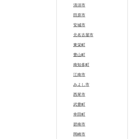
留萌市
おいらせ町
紫波町
山元町
三種町
長井市
棚倉町
牛久市
栃木市
明和町
川島町
八千代市
葛飾区
中井町
関川村
黒部市
石川県（県庁）
高浜町
大月市
青木村
池田町
静岡市
清須市
白糠町
鶴田町
滝沢市
名取市
藤里町
小国町
古殿町
常陸太田市
日光市
沼田市
上里町
横芝光町
小金井市
愛川町
新発田市
立山町
野々市市
勝山市
富士河口湖町
南箕輪村
関市
吉田町
田原市
釧路町
階上町
住田町
川崎町
湯沢市
南陽市
昭和村
つくばみらい市
小山市
桐生市
川口市
多古町
墨田区
山北町
加茂市
富山県（県庁）
能登町
福井県（県庁）
韮崎市
長野県（県庁）
瑞穂市
函南町
安城市
名寄市
深浦町
葛巻町
村田町
大館市
中山町
下郷町
下妻市
宇都宮市
吉岡町
飯能市
白子町
東久留米市
真鶴町
小千谷市
小矢部市
能美市
越前市
南アルプス市
上松町
飛騨市
藤枝市
北名古屋市
美唄市
青森市
花巻市
栗原市
由利本荘市
庄内町
西郷村
茨城町
栃木県（県庁）
太田市
長瀞町
栄町
利島村
清川村
田上町
滑川市
津幡町
坂井市
市川三郷町
高山村
岐南町
御殿場市
東栄町
厚岸町
田子町
岩泉町
富谷市
にかほ市
大石田町
二本松市
神栖市
那珂川町
高山村
羽生市
香取市
瑞穂町
開成町
五泉市
富山市
宝達志水町
あわら市
都留市
南木曽町
大野町
浜松市
豊山町
南富良野町
新郷村
田野畑村
岩沼市
羽後町
川西町
猪苗代町
常総市
茂木町
みどり市
小鹿野町
習志野市
大島町
藤沢市
三条市
南砺市
金沢市
福井市
山梨県（県庁）
朝日村
山県市
伊東市
南知多町
上富良野町
横浜町
盛岡市
七ヶ宿町
秋田県（県庁）
鶴岡市
川俣町
東海村
那須烏山市
千代田町
坂戸市
銚子市
府中市
神奈川県（県庁）
見附市
内灘町
大野市
道志村
長野市
羽島市
島田市
江南市
和寒町
野辺地町
遠野市
大崎市
秋田市
山形県（県庁）
郡山市
美浦村
矢板市
みなかみ町
鳩山町
君津市
国分寺市
鎌倉市
糸魚川市
かほく市
敦賀市
忍野村
根羽村
本巣市
沼津市
みよし市
紋別市
佐井村
奥州市
塩竈市
男鹿市
金山町
西会津町
大洗町
さくら市
片品村
埼玉県（県庁）
旭市
東村山市
大和市
胎内市
小松市
おおい町
笛吹市
池田町
川辺町
伊豆市
西尾市
乙部町
六戸町
雫石町
石巻市
美郷町
東根市
玉川村
河内町
足利市
富岡市
神川町
南房総市
中央区
伊勢原市
上越市
志賀町
永平寺町
中央市
須坂市
大垣市
裾野市
武豊町
根室市
五所川原市
岩手県（県庁）
多賀城市
東成瀬村
飯豊町
いわき市
ひたちなか市
那須町
館林市
東秩父村
八街市
あきる野市
小田原市
阿賀野市
加賀市
北杜市
川上村
輪之内町
焼津市
幸田町
三笠市
平川市
一関市
宮城県（県庁）
五城目町
鮭川村
南会津町
龍ケ崎市
鹿沼市
伊勢崎市
横瀬町
東金市
中野区
湯河原町
津南町
鳴沢村
信濃町
神戸町
富士宮市
碧南市
東川町
蓬田村
久慈市
亘理町
北秋田市
大蔵村
田村市
守谷市
下野市
東吾妻町
三芳町
九十九里町
荒川区
秦野市
新潟県（県庁）
西桂町
南牧村
瑞浪市
河津町
岡崎市