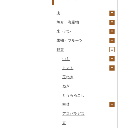
肉
魚介・海産物
牛肉（精肉）
米・パン
牛肉（加工品）
カニ
ステーキ
果物・フルーツ
豚肉（精肉）
エビ
米
すき焼き
ハンバーグ
ズワイガニ
野菜
豚肉（加工品）
いくら
雑穀
ぶどう・マスカット
しゃぶしゃぶ
もつ鍋
ステーキ
タラバガニ
甘エビ
精米
鶏肉
うに
餅
いちご
いも
焼肉
ローストビーフ
すき焼き
ハンバーグ
毛ガニ
ボタンエビ
無洗米
巨峰
鹿肉
明太子・たらこ
その他穀物加工品
りんご
トマト
牛タン
ビーフジャーキー
しゃぶしゃぶ
もつ鍋
鶏肉（精肉）
かにしゃぶ
伊勢海老
玄米
ナガノパープル
じゃがいも
馬肉
その他魚卵
パン
もも
玉ねぎ
和牛
その他牛肉（加工品）
焼肉
ハム
ハム・ソーセージ
その他カニ
その他エビ
明太子
金芽米
ピオーネ
さつまいも
フルーツトマト
羊肉・ラム肉（ジンギス
貝
メロン
ねぎ
黒毛和牛
アグー豚
ソーセージ・ウインナ
唐揚げ
たらこ
数の子
ゆめぴりか
デラウェア
その他いも
ミニトマト
カン）
ー
うなぎ
さくらんぼ
とうもろこし
白老牛
その他豚肉（精肉）
中津からあげ
からすみ
帆立（ホタテ）
つや姫
シャインマスカット
その他トマト
鴨肉
ベーコン・サラミ
鮮魚
梨
根菜
仙台牛
水炊き
キャビア
鮑（アワビ）
コシヒカリ
その他ぶどう・マスカ
猪肉
その他豚肉（加工品）
ット
イカ・タコ
マンゴー
アスパラガス
米沢牛
地鶏
その他魚卵
牡蠣（カキ）
鮭・サーモン
はえぬき
和梨
人参
その他肉・加工品
海苔・海藻
みかん・柑橘
豆
山形牛
赤鶏さつま
あさり
マグロ
イカ
さがびより
洋梨・ラフランス
大根