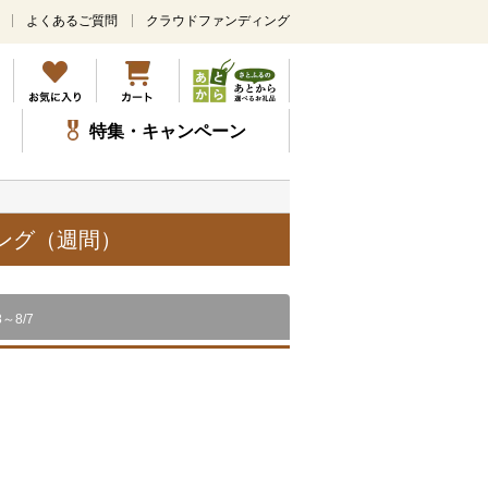
よくあるご質問
クラウドファンディング
メ
イ
ン
コ
ン
特集・キャンペーン
テ
ン
ツ
に
ス
キング（週間）
キ
ッ
プ
8～8/7