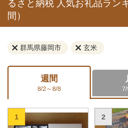
るさと納税 人気お礼品ラン
間）
群馬県藤岡市
玄米
週間
8/2～8/8
7
1
2