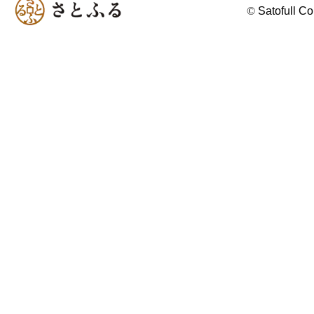
©
Satofull Co.