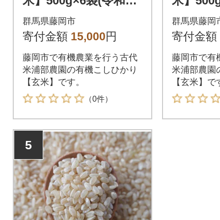
米】500g×6袋(令和7
米】500
年産)
年産)
群馬県藤岡市
群馬県藤岡
寄付金額
15,000
円
寄付金額
藤岡市で有機農業を行う古代
藤岡市で有
米浦部農園の有機こしひかり
米浦部農園
【玄米】です。
【玄米】で
（0件）
5