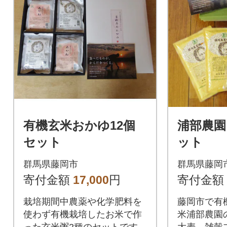
有機玄米おかゆ12個
浦部農
セット
ット
群馬県藤岡市
群馬県藤岡
寄付金額
17,000
円
寄付金額
栽培期間中農薬や化学肥料を
藤岡市で有
使わず有機栽培したお米で作
米浦部農園
った玄米粥2種のセットです。
大麦、雑穀