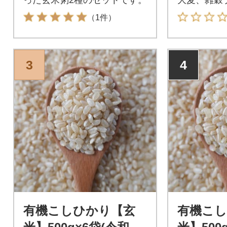
です。
（1件）
3
4
有機こしひかり【玄
有機こ