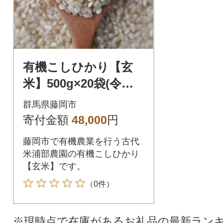
有機こしひかり【玄
米】500g×20袋(令和7
年産)
群馬県藤岡市
寄付金額
48,000
円
藤岡市で有機農業を行う古代
米浦部農園の有機こしひかり
【玄米】です。
（0件）
※現時点で在庫があるお礼品の最新ラン