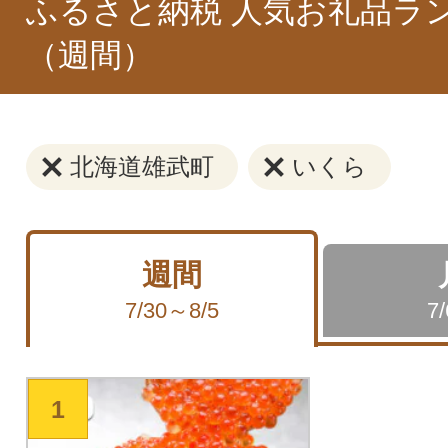
ふるさと納税 人気お礼品ラ
（週間）
北海道雄武町
いくら
週間
7/30～8/5
7
1