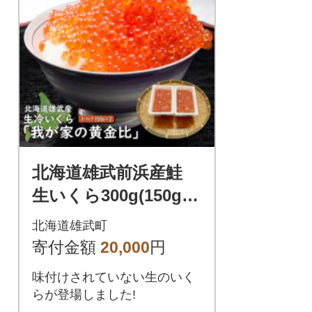
北海道雄武前浜産鮭
生いくら300g(150g×
2)～我が家の黄金比～
北海道雄武町
【G1103】
寄付金額
20,000
円
味付けされていない生のいく
らが登場しました!