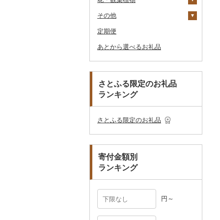
釣り
ア
ダーバッグ
その他
大福
燻製（スモーク）
その他調味料
その他家電
キッチン用品
その他スポーツ
入浴剤
和服
陶器・漆器
観葉植物・苗木
のどぐろ
栗
その他漬物
魚
ごま油
タオルケット
ノート・ファイル
グラス・カップ
その他ゴルフ
その他スキンケア
女性・レディース
本場奄美大島紬
ダイビング
キャリーバッグ・スー
定期便
その他和菓子
おせち
日用品
アロマ
靴・履物
その他装飾品・工芸品
花
地域サービス
ふぐ
その他果物
果物
その他食用油
みりん
その他寝具
印鑑
タンブラー
包丁
ウェア・ユニフォーム
男性・メンズ
その他織物
信楽焼
ツケース
スキーチケット・リフト
あとから選べるお礼品
その他加工品
楽器・器材
プロテイン
アクセサリー
盆栽・その他
その他
ブリ
ジャム
ケチャップ
その他文房具
箸
フライパン
洗剤
その他スポーツ
子供・ベビー
靴・シューズ
唐津焼
数珠
胡蝶蘭
券
その他鞄・バッグ
本・CD・DVD
その他美容
その他服飾小物
ほっけ
その他缶詰・瓶詰
こしょう
スプーン・フォーク・
鍋
トイレットペーパー
その他洋服
スリッパ・下駄・草履
ペンダント・ネックレ
備前焼
工芸品
造花・プリザーブドフ
ゴルフプレー券
ナイフ
ス
ラワー
おもちゃ・ぬいぐるみ
その他鮮魚
その他調味料
まな板
ティッシュ
その他靴・履物
財布
美濃焼
播州そろばん
花火大会チケット
GDOふるさとゴルフ
さとふる限定のお礼品
皿・椀
ピアス・イヤリング
その他花
プレークーポン
ランキング
ご当地キャラクター
土鍋
その他日用品
ショール・ストール
村上木彫堆朱
美濃和紙
カタログギフト
弁当箱
真珠・パール
その他のゴルフプレー
ベビー用品
その他キッチン用品
ネクタイ・ベルト
その他陶器・漆器
民芸品
その他体験・チケット
券
その他食器
その他アクセサリー
さとふる限定のお礼品
ペット用品
マフラー・手袋
防災グッズ
その他服飾小物
寄付金額別
その他雑貨
ランキング
円～