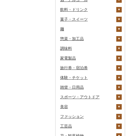
飲料・ドリンク
その他魚卵
パン
もも
玉ねぎ
チーズ
ビール・発泡酒
その他カニ
その他エビ
明太子
金芽米
ピオーネ
さつまいも
フルーツトマト
菓子・スイーツ
貝
メロン
ねぎ
ヨーグルト
日本酒
水・ミネラルウォーター
たらこ
数の子
ゆめぴりか
デラウェア
その他いも
ミニトマト
ビール
麺
うなぎ
さくらんぼ
とうもろこし
牛乳
焼酎
コーヒー・コーヒー豆
ケーキ
からすみ
帆立（ホタテ）
つや姫
シャインマスカット
その他トマト
発泡酒
純米大吟醸
惣菜・加工品
鮮魚
梨
根菜
バター
梅酒
茶
クッキー
ラーメン
キャビア
鮑（アワビ）
コシヒカリ
その他ぶどう・マスカ
地ビール・クラフトビ
純米吟醸
芋焼酎
飲料
ット
ール
調味料
イカ・タコ
マンゴー
アスパラガス
その他乳製品
泡盛
果汁飲料
焼き菓子
うどん
惣菜
その他魚卵
牡蠣（カキ）
鮭・サーモン
はえぬき
和梨
人参
大吟醸
麦焼酎
コーヒー豆
飲料
家電製品
海苔・海藻
みかん・柑橘
豆
ワイン
紅茶
プリン
そば
カレー・シチュー
砂糖
あさり
マグロ
イカ
さがびより
洋梨・ラフランス
大根
吟醸
米焼酎
粉
茶葉・ティーバッグ
りんごジュース
餃子
旅行券・宿泊券
干物
すいか
きのこ
ウイスキー
その他飲料・ジュース
ゼリー
パスタ
鍋
塩
季節・空調家電
しじみ
イワシ
タコ
海苔
あきたこまち
みかん
自然薯
その他日本酒
黒糖焼酎
白ワイン
ドリップ
静岡茶
みかんジュース（オレ
飲料
シュウマイ
カレー
ンジジュース）
体験・チケット
その他魚介・加工品
キウイ
その他野菜
リキュール・洋酒
チョコレート
ひやむぎ
ピザ
醤油
キッチン家電
旅行券
サザエ
カツオ
わかめ
ししゃも
ひとめぼれ
レモン
レンコン
しいたけ
その他焼酎
赤ワイン
足柄茶
茶葉・ティーバッグ
野菜ジュース
コロッケ
シチュー
肉
その他果汁飲料
雑貨・日用品
柿（カキ）
甘酒
カステラ
そうめん
レトルト
味噌
照明器具
宿泊券
PayPay商品券
はまぐり
金目鯛
ひじき
その他干物
しらす・ちりめん
ミルキークィーン
不知火・デコポン
にんにく・生姜
松茸
山菜
シャンパン・スパーク
知覧茶
炭酸飲料
その他惣菜
魚
JTBふるさと旅行クー
リングワイン
ポン（Eメール発行）
スポーツ・アウトドア
ドライフルーツ
ノンアルコール
アイス・ジェラート
その他麺
スープ
酢
パソコン・周辺機器
食事券
家具・インテリア
その他貝
クエ
その他海苔・海藻
かまぼこ・練り製品
ななつぼし
せとか
その他根菜
その他きのこ
かぼちゃ
八女茶
豆乳
その他鍋
その他ワイン
JTBふるさと旅行券
美容
その他果物
その他酒
その他洋菓子
豆腐・納豆
だし
TV・オーディオ・カメラ
温泉・サウナ・スパ利用
寝具
ゴルフ
くじら
その他魚介・加工品
その他米
文旦
干し柿
茄子
その他茶
その他飲料・ジュース
タンス
（紙券）
券
ファッション
煎餅・おかき
漬物
食用油
美容・健康家電
タオル
釣り
スキンケア
サバ
まどんな
干し芋
びわ
レタス
豆腐
机・テーブル
布団
ゴルフボール
その他旅行券
水族館
工芸品
羊羹
缶詰・瓶詰
はちみつ
カー用品
文房具・印鑑
サイクリング
シャンプー・リンス
鞄・バッグ
さんま
ポンカン
その他ドライフルーツ
ブルーベリー
その他野菜
納豆
梅干
えごま油
椅子・チェア・ソファ
枕
泉州タオル
ゴルフクラブ
化粧水・乳液・美容液
動物園
花・観葉植物
饅頭
乾物
ドレッシング
時計
食器
アウトドア・キャンプ
石鹸・ボディーソープ
洋服
織物
鯛
その他柑橘
パイナップル
キムチ
肉
オリーブオイル
その他家具・インテリ
毛布
その他タオル
ボールペン
ゴルフウェア
洗顔
トートバッグ・ショル