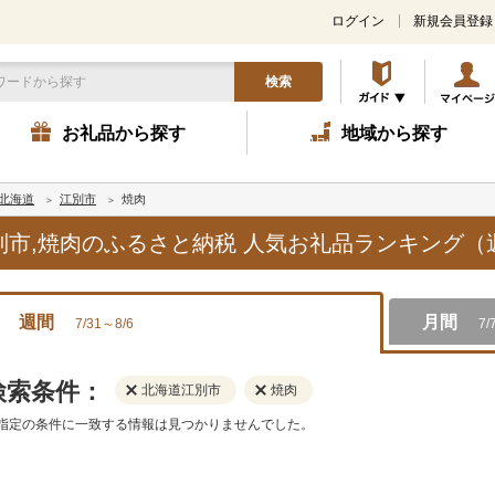
ログイン
新規会員登録
検索
お礼品から探す
地域から探す
北海道
江別市
焼肉
江別市,焼肉のふるさと納税 人気お礼品ランキング（
週間
月間
7/31～8/6
7/
検索条件：
北海道江別市
焼肉
指定の条件に一致する情報は見つかりませんでした。