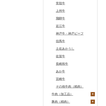
常陸牛
上州牛
飛騨牛
近江牛
神戸牛・神戸ビーフ
但馬牛
土佐あかうし
佐賀牛
長崎和牛
あか牛
宮崎牛
その他牛肉（精肉）
牛肉（加工品）
豚肉（精肉）
ハンバーグ