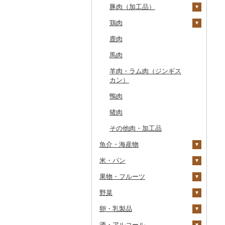
豚肉（加工品）
もつ鍋
ステーキ
鶏肉
ローストビーフ
すき焼き
ハンバーグ
鹿肉
ビーフジャーキー
しゃぶしゃぶ
もつ鍋
鶏肉（精肉）
馬肉
その他牛肉（加工品）
焼肉
ハム
ハム・ソーセージ
羊肉・ラム肉（ジンギス
アグー豚
ソーセージ・ウインナ
唐揚げ
カン）
ー
その他豚肉（精肉）
中津からあげ
鴨肉
ベーコン・サラミ
水炊き
猪肉
その他豚肉（加工品）
地鶏
その他肉・加工品
赤鶏さつま
魚介・海産物
その他鶏肉
米・パン
カニ
果物・フルーツ
エビ
米
ズワイガニ
野菜
いくら
雑穀
ぶどう・マスカット
タラバガニ
甘エビ
精米
卵・乳製品
うに
餅
いちご
いも
毛ガニ
ボタンエビ
無洗米
巨峰
酒・アルコール
明太子・たらこ
その他穀物加工品
りんご
トマト
卵
かにしゃぶ
伊勢海老
玄米
ナガノパープル
じゃがいも