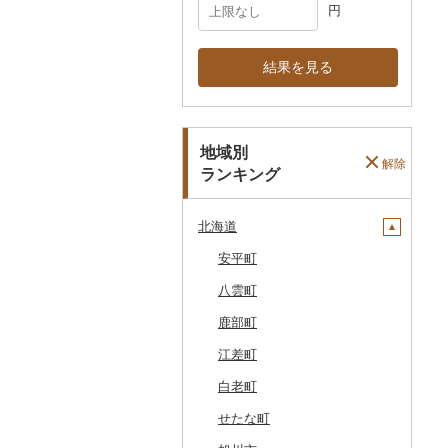
円
結果を見る
地域別
解除
ランキング
北海道
安平町
八雲町
鹿部町
江差町
白老町
せたな町