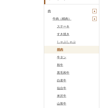
肉
牛肉（精肉）
ステーキ
すき焼き
しゃぶしゃぶ
焼肉
牛タン
和牛
黒毛和牛
白老牛
仙台牛
米沢牛
山形牛