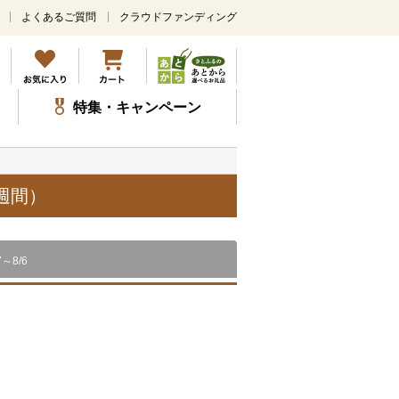
よくあるご質問
クラウドファンディング
メ
イ
ン
コ
ン
特集・キャンペーン
テ
ン
ツ
に
ス
週間）
キ
ッ
プ
7～8/6